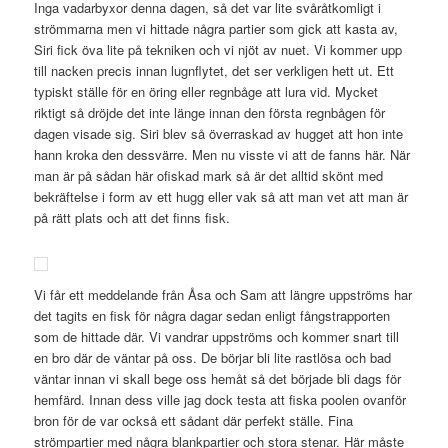
Inga vadarbyxor denna dagen, så det var lite svåråtkomligt i
strömmarna men vi hittade några partier som gick att kasta av,
Siri fick öva lite på tekniken och vi njöt av nuet. Vi kommer upp
till nacken precis innan lugnflytet, det ser verkligen hett ut. Ett
typiskt ställe för en öring eller regnbåge att lura vid. Mycket
riktigt så dröjde det inte länge innan den första regnbågen för
dagen visade sig. Siri blev så överraskad av hugget att hon inte
hann kroka den dessvärre. Men nu visste vi att de fanns här. När
man är på sådan här ofiskad mark så är det alltid skönt med
bekräftelse i form av ett hugg eller vak så att man vet att man är
på rätt plats och att det finns fisk.
Vi får ett meddelande från Åsa och Sam att längre uppströms har
det tagits en fisk för några dagar sedan enligt fångstrapporten
som de hittade där. Vi vandrar uppströms och kommer snart till
en bro där de väntar på oss. De börjar bli lite rastlösa och bad
väntar innan vi skall bege oss hemåt så det började bli dags för
hemfärd. Innan dess ville jag dock testa att fiska poolen ovanför
bron för de var också ett sådant där perfekt ställe. Fina
strömpartier med några blankpartier och stora stenar. Här måste