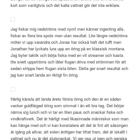
kort som vanligtvis och det kalla vattnet gör det inte enklare.
Jag fiskar mig nedströms med nymf men känner ingenting alls,
fiskar av flera bra spots men utan resultat. Lite längre nedströms
möter vi upp varandra och Jonas har också haft det tufft men
Jonathan har lyckats lura upp en öring på en klassisk montana.
Jag byter taktik och börja fiska med en vit streamer och kasta
lite snett uppströms och låter flugan driva med strömmen för att
sedan strippa hem flugan sista biten. Detta ger snart resultat och
jag kan snart landa en riktigt fin öring.
Härlig känsla att landa årets första öring och den är en sådan
vacker guldfärgad öring som simmat i ån ett bra tag. Det börjar
närma sig lunch och vi tar en liten paus och snackar fiske och
vindkraftverk. Det är härligt med likasinnade människor som man
kan hänga med och vi kan konstatera att det är fint att säsongen
är igång på allvar, att solen äntligen har tittat fram, det är iskallt i
vattnet och nu är det slutsnackat. Vi ger oss ut igen och ganska