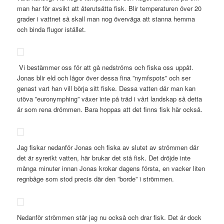
man har för avsikt att återutsätta fisk. Blir temperaturen över 20
grader i vattnet så skall man nog överväga att stanna hemma
och binda flugor istället.
Vi bestämmer oss för att gå nedströms och fiska oss uppåt.
Jonas blir eld och lågor över dessa fina ”nymfspots” och ser
genast vart han vill börja sitt fiske. Dessa vatten där man kan
utöva ”euronymphing” växer inte på träd i vårt landskap så detta
är som rena drömmen. Bara hoppas att det finns fisk här också.
Jag fiskar nedanför Jonas och fiska av slutet av strömmen där
det är syrerikt vatten, här brukar det stå fisk. Det dröjde inte
många minuter innan Jonas krokar dagens första, en vacker liten
regnbåge som stod precis där den ”borde” i strömmen.
Nedanför strömmen står jag nu också och drar fisk. Det är dock