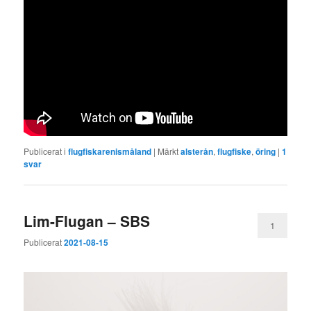
Publicerat i
flugfiskarenismåland
|
Märkt
alsterån
,
flugfiske
,
öring
|
1
svar
Lim-Flugan – SBS
1
Publicerat
2021-08-15