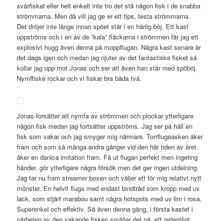
svårfiskat eller helt enkelt inte tro det stå någon fisk i de snabba
strömmarna. Men då vill jag ge er ett tips, testa strömmarna.
Det dröjer inte länge innan spöet står i en härlig böj. Ett kast
uppströms och i en av de ”kala” fläckarna i strömmen får jag ett
explosivt hugg även denna på moppflugan. Några kast senare är
det dags igen och medan jag njuter av det fantastiska fisket så
kollar jag upp mot Jonas och ser att även han står med spöböj.
Nymffiske rockar och vi fiskar bra båda två.
Jonas forsätter att nymfa av strömmen och plockar ytterligare
någon fisk medan jag fortsätter uppströms. Jag ser på håll en
fisk som vakar och jag smyger mig närmare. Torrflugeasken åker
fram och som så många andra gånger vid den här tiden av året
åker en danica imitation fram. Få ut flugan perfekt men ingeting
händer, gör ytterligare några försök men det ger ingen utdelning.
Jag tar nu fram streamer boxen och väljer ett för mig relativt nytt
mönster. En helvit fluga med endast bindtråd som kropp med uv
lack, som stjärt marabou samt några hotspots med uv lim i rosa.
Superenkel och effektiv. Så även denna gång, i första kastet i
närheten av den vakande fisken smäller det på, ett ordentligt