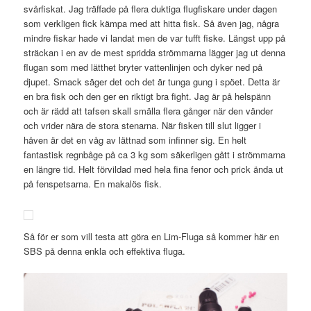
svårfiskat. Jag träffade på flera duktiga flugfiskare under dagen
som verkligen fick kämpa med att hitta fisk. Så även jag, några
mindre fiskar hade vi landat men de var tufft fiske. Längst upp på
sträckan i en av de mest spridda strömmarna lägger jag ut denna
flugan som med lätthet bryter vattenlinjen och dyker ned på
djupet. Smack säger det och det är tunga gung i spöet. Detta är
en bra fisk och den ger en riktigt bra fight. Jag är på helspänn
och är rädd att tafsen skall smälla flera gånger när den vänder
och vrider nära de stora stenarna. När fisken till slut ligger i
håven är det en våg av lättnad som infinner sig. En helt
fantastisk regnbåge på ca 3 kg som säkerligen gått i strömmarna
en längre tid. Helt förvildad med hela fina fenor och prick ända ut
på fenspetsarna. En makalös fisk.
Så för er som vill testa att göra en Lim-Fluga så kommer här en
SBS på denna enkla och effektiva fluga.