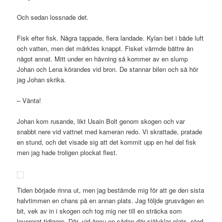
Och sedan lossnade det.
Fisk efter fisk. Några tappade, flera landade. Kylan bet i både luft
och vatten, men det märktes knappt. Fisket värmde bättre än
något annat. Mitt under en håvning så kommer av en slump
Johan och Lena körandes vid bron. De stannar bilen och så hör
jag Johan skrika.
– Vänta!
Johan kom rusande, likt Usain Bolt genom skogen och var
snabbt nere vid vattnet med kameran redo. Vi skrattade, pratade
en stund, och det visade sig att det kommit upp en hel del fisk
men jag hade troligen plockat flest.
Tiden började rinna ut, men jag bestämde mig för att ge den sista
halvtimmen en chans på en annan plats. Jag följde grusvägen en
bit, vek av in i skogen och tog mig ner till en sträcka som
levererat tidigare. Där, vid ännu en sådan där självklar plats, stod