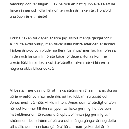
femöring och tar flugan. Fisk på och en häftig upplevelse att se
fisken innan och följa hela driften och när fisken tar. Polaroid
glasögon är ett måste!
Första fisken för dagen är som jag skrivit många gånger förut
alltid lite extra viktig, man fiskar alltid bättre efter den är landad.
Fisken är pigg och bjuder på flera rusningar men jag kan pressa
in den och landa min första båge för dagen. Jonas kommer
precis förbi innan jag skall återutsätta fisken, så vi hinner ta
några snabba bilder också.
Vi bestämmer oss nu för att fiska strömmen tillsammans, Jonas
börja ovanför och jag nedanför, så jag jobbar mig uppåt och
Jonas neråt så möts vi vid mitten. Jonas som är otroligt erfaren
när det kommer till denna typen av fiske ger mig lite tips och
instruktioner om tänkbara ståndplatser innan jag ger mig ut i
strömmen. Det strömmar på bra och många gånger är nog detta
ett ställe som man bara gå förbi för att man tycker det är för