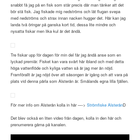
snabbt få jag på en fisk som står precis där man tänker att det
bör stå fisk. Jag fiskade mig nedströms och lät flugan svepa
med nedströms och strax innan nacken hugger det. Här kan jag
landa två öringar på ganska kort tid, dessa lite mindre och
nysatta fiskar men lika kul är det ändå.
Tre fiskar upp för dagen för min del får jag ändå anse som en
lyckad premiär. Fisket kan vara svårt här ibland och med detta
höga vattenflöde och kyliga vatten så är jag mer än nöjd.
Framförallt är jag nöjd över att säsongen är igång och att vara på
plats vid denna pärla som Alsterån är. Smålands egna lilla fjällen.
För mer info om Alsterån kolla in här —->
Strömfiske Alsterån
D
Det blev också en liten video från dagen, kolla in den här och
prenumerera gärna på kanalen.