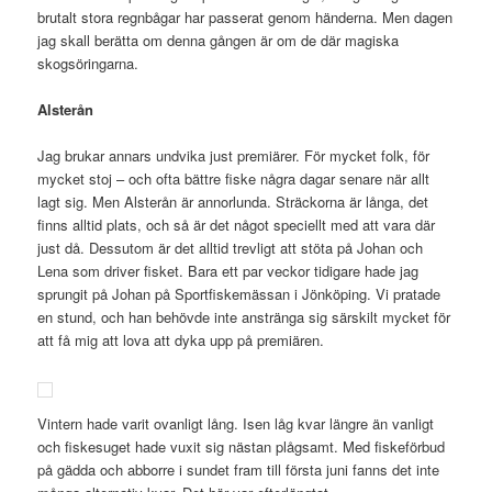
brutalt stora regnbågar har passerat genom händerna. Men dagen
jag skall berätta om denna gången är om de där magiska
skogsöringarna.
Alsterån
Jag brukar annars undvika just premiärer. För mycket folk, för
mycket stoj – och ofta bättre fiske några dagar senare när allt
lagt sig. Men Alsterån är annorlunda. Sträckorna är långa, det
finns alltid plats, och så är det något speciellt med att vara där
just då. Dessutom är det alltid trevligt att stöta på Johan och
Lena som driver fisket. Bara ett par veckor tidigare hade jag
sprungit på Johan på Sportfiskemässan i Jönköping. Vi pratade
en stund, och han behövde inte anstränga sig särskilt mycket för
att få mig att lova att dyka upp på premiären.
Vintern hade varit ovanligt lång. Isen låg kvar längre än vanligt
och fiskesuget hade vuxit sig nästan plågsamt. Med fiskeförbud
på gädda och abborre i sundet fram till första juni fanns det inte