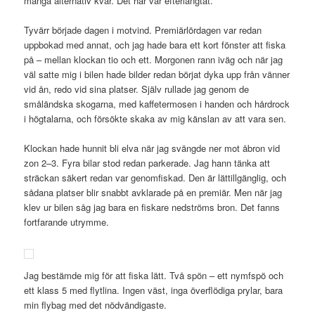
många alternativ kvar. Det här var efterlängtat.
Tyvärr började dagen i motvind. Premiärlördagen var redan
uppbokad med annat, och jag hade bara ett kort fönster att fiska
på – mellan klockan tio och ett. Morgonen rann iväg och när jag
väl satte mig i bilen hade bilder redan börjat dyka upp från vänner
vid ån, redo vid sina platser. Själv rullade jag genom de
småländska skogarna, med kaffetermosen i handen och hårdrock
i högtalarna, och försökte skaka av mig känslan av att vara sen.
Klockan hade hunnit bli elva när jag svängde ner mot åbron vid
zon 2–3. Fyra bilar stod redan parkerade. Jag hann tänka att
sträckan säkert redan var genomfiskad. Den är lättillgänglig, och
sådana platser blir snabbt avklarade på en premiär. Men när jag
klev ur bilen såg jag bara en fiskare nedströms bron. Det fanns
fortfarande utrymme.
Jag bestämde mig för att fiska lätt. Två spön – ett nymfspö och
ett klass 5 med flytlina. Ingen väst, inga överflödiga prylar, bara
min flybag med det nödvändigaste.