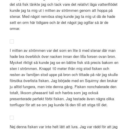
det stå fisk tänkte jag och tack vare det relativt låga vattenflödet
kunde jag ta mig ut i mitten av strömmen genom att hoppa på
stenar. Med något nervösa steg kunde jag ta mig ut då de hade
sett en orm här tidigare och är det något jag ogillar så är de
ormar.
I mitten av strömmen var det som en lite ö med stenar där man
hade bra överblick över nacken innan den lilla forsen ovan bron.
Mycket riktigt så kunde jag se en bättre fisk stå precis bakom en
sten i strömmen. Knappt 10 meter ifrån mig stod fisken och
resten av familjen stod uppe på bron och tittade på när jag skulle
försöka överlista fisken. Jag började med en Squirmy den brukar
ju alltid fungera, men inte denna gång. Fisken nonchalerade den
totalt, liksom pheasant tail och haröra som jag också
presenterade perfekt förbi fisken. Jag testade även några olika
torrflugor för att se om jag kunde få den till att stiga till det.
Nej denna fisken var inte helt lätt att lura. Jag var rädd för att jag