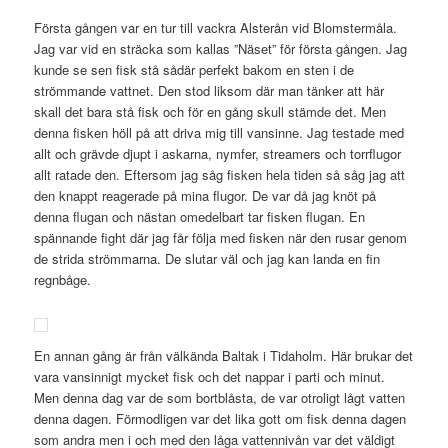
Första gången var en tur till vackra Alsterån vid Blomstermåla.
Jag var vid en sträcka som kallas ”Näset” för första gången. Jag
kunde se sen fisk stå sådär perfekt bakom en sten i de
strömmande vattnet. Den stod liksom där man tänker att här
skall det bara stå fisk och för en gång skull stämde det. Men
denna fisken höll på att driva mig till vansinne. Jag testade med
allt och grävde djupt i askarna, nymfer, streamers och torrflugor
allt ratade den. Eftersom jag såg fisken hela tiden så såg jag att
den knappt reagerade på mina flugor. De var då jag knöt på
denna flugan och nästan omedelbart tar fisken flugan. En
spännande fight där jag får följa med fisken när den rusar genom
de strida strömmarna. De slutar väl och jag kan landa en fin
regnbåge.
En annan gång är från välkända Baltak i Tidaholm. Här brukar det
vara vansinnigt mycket fisk och det nappar i parti och minut.
Men denna dag var de som bortblåsta, de var otroligt lågt vatten
denna dagen. Förmodligen var det lika gott om fisk denna dagen
som andra men i och med den låga vattennivån var det väldigt