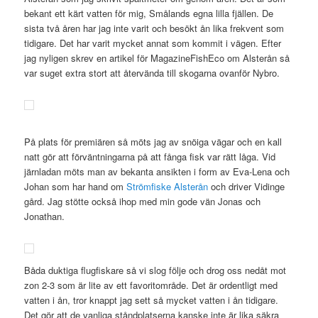
bekant ett kärt vatten för mig, Smålands egna lilla fjällen. De
sista två åren har jag inte varit och besökt ån lika frekvent som
tidigare. Det har varit mycket annat som kommit i vägen. Efter
jag nyligen skrev en artikel för MagazineFishEco om Alsterån så
var suget extra stort att återvända till skogarna ovanför Nybro.
På plats för premiären så möts jag av snöiga vägar och en kall
natt gör att förväntningarna på att fånga fisk var rätt låga. Vid
järnladan möts man av bekanta ansikten i form av Eva-Lena och
Johan som har hand om
Strömfiske Alsterån
och driver Vidinge
gård. Jag stötte också ihop med min gode vän Jonas och
Jonathan.
Båda duktiga flugfiskare så vi slog följe och drog oss nedåt mot
zon 2-3 som är lite av ett favoritområde. Det är ordentligt med
vatten i ån, tror knappt jag sett så mycket vatten i ån tidigare.
Det gör att de vanliga ståndplatserna kanske inte är lika säkra