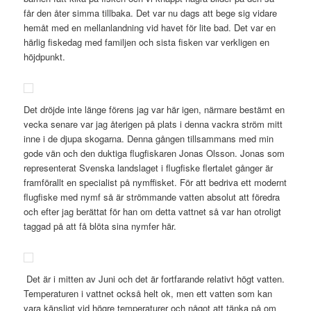
får den åter simma tillbaka. Det var nu dags att bege sig vidare
hemåt med en mellanlandning vid havet för lite bad. Det var en
härlig fiskedag med familjen och sista fisken var verkligen en
höjdpunkt.
Det dröjde inte länge förens jag var här igen, närmare bestämt en
vecka senare var jag återigen på plats i denna vackra ström mitt
inne i de djupa skogarna. Denna gången tillsammans med min
gode vän och den duktiga flugfiskaren Jonas Olsson. Jonas som
representerat Svenska landslaget i flugfiske flertalet gånger är
framförallt en specialist på nymffisket. För att bedriva ett modernt
flugfiske med nymf så är strömmande vatten absolut att föredra
och efter jag berättat för han om detta vattnet så var han otroligt
taggad på att få blöta sina nymfer här.
Det är i mitten av Juni och det är fortfarande relativt högt vatten.
Temperaturen i vattnet också helt ok, men ett vatten som kan
vara känsligt vid högre temperaturer och något att tänka på om