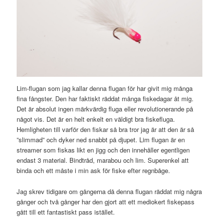
Lim-flugan som jag kallar denna flugan för har givit mig många
fina fångster. Den har faktiskt räddat många fiskedagar åt mig.
Det är absolut ingen märkvärdig fluga eller revolutionerande på
något vis. Det är en helt enkelt en väldigt bra fiskefluga.
Hemligheten till varför den fiskar så bra tror jag är att den är så
”slimmad” och dyker ned snabbt på djupet. Lim flugan är en
streamer som fiskas likt en jigg och den innehåller egentligen
endast 3 material. Bindtråd, marabou och lim. Superenkel att
binda och ett måste i min ask för fiske efter regnbåge.
Jag skrev tidigare om gångerna då denna flugan räddat mig några
gånger och två gånger har den gjort att ett mediokert fiskepass
gått till ett fantastiskt pass istället.