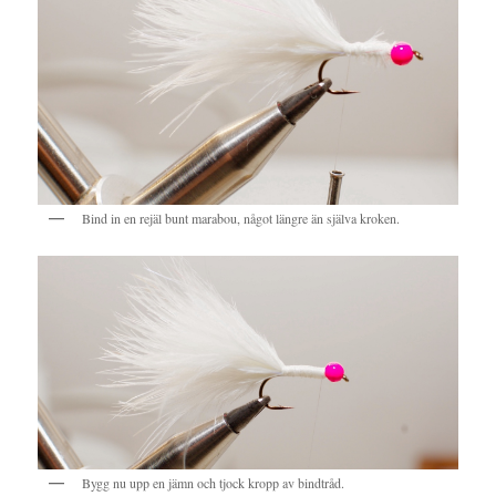
Bind in en rejäl bunt marabou, något längre än själva kroken.
Bygg nu upp en jämn och tjock kropp av bindtråd.