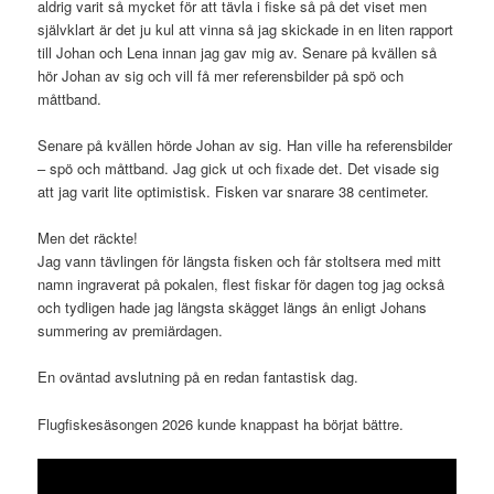
aldrig varit så mycket för att tävla i fiske så på det viset men
självklart är det ju kul att vinna så jag skickade in en liten rapport
till Johan och Lena innan jag gav mig av. Senare på kvällen så
hör Johan av sig och vill få mer referensbilder på spö och
måttband.
Senare på kvällen hörde Johan av sig. Han ville ha referensbilder
– spö och måttband. Jag gick ut och fixade det. Det visade sig
att jag varit lite optimistisk. Fisken var snarare 38 centimeter.
Men det räckte!
Jag vann tävlingen för längsta fisken och får stoltsera med mitt
namn ingraverat på pokalen, flest fiskar för dagen tog jag också
och tydligen hade jag längsta skägget längs ån enligt Johans
summering av premiärdagen.
En oväntad avslutning på en redan fantastisk dag.
Flugfiskesäsongen 2026 kunde knappast ha börjat bättre.