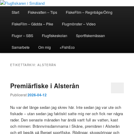
Hoppa
Hoppa
En flugfiskeblogg för alla
Flugfiskaren i Småland
till
till
Huvudmeny
Start
Fiskevatten – Tips
FiskeFilm – Regnbåge/Öring
primärt
sekundärt
innehåll
innehåll
FiskeFilm – Gädda – Pike
Flugmönster – Video
Flugor – SBS
Flugfiskeskolan
Sportfiskemässan
Samarbete
Om mig
+FishEco
ETIKETTARKIV:
ALSTERÅN
Premiärfiske i Alsterån
Publicerat
2026-04-12
Nu var det länge sedan jag skrev här. Inte sedan jag var ute och
fiskade – utan sedan jag faktiskt satte mig ner och fick ner några
rader. Den senaste månaden har ändå varit full av vatten, kast
och minnen: Brännvinsdammarna i Skåne, premiären i Alsterån
och ett besök på Berget sportfiske. Rödingar, skogsöringar och