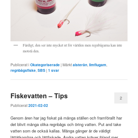
Färdigt, den ser inte mycket ut för världen men regnbågarna kan inte
motstå den.
Publicerat i
Okategoriserade
|
Märkt
alsterån
,
limflugam
,
regnbågsfiske
,
SBS
|
1
svar
Fiskevatten – Tips
2
Publicerat
2021-02-02
Genom åren har jag fiskat på många ställen och framförallt har
det blivit många olika regnbågs och öring vatten. Put and take
vatten som de också kallas. Många gånger är de väldigt
lättåtkomliga och lättfiskade. Andra vatten kräver ibland mer