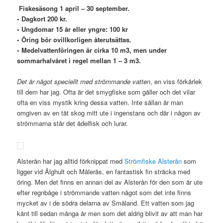
Fiskesäsong 1 april – 30 september.
• Dagkort 200 kr.
• Ungdomar 15 år eller yngre: 100 kr
• Öring bör ovillkorligen återutsättas.
• Medelvattenföringen är cirka 10 m3, men under
sommarhalvåret i regel mellan 1 – 3 m3.
Det är något speciellt med strömmande vatten
, en viss förkärlek
till dem har jag. Ofta är det smygfiske som gäller och det vilar
ofta en viss mystik kring dessa vatten. Inte sällan är man
omgiven av en tät skog mitt ute i ingenstans och där i någon av
strömmarna står det ädelfisk och lurar.
Alsterån har jag alltid förknippat med
Strömfiske Alsterån
som
ligger vid Älghult och Målerås, en fantastisk fin sträcka med
öring. Men det finns en annan del av Alsterån för den som är ute
efter regnbåge i strömmande vatten något som det inte finns
mycket av i de södra delarna av Småland. Ett vatten som jag
känt till sedan många år men som det aldrig blivit av att man har