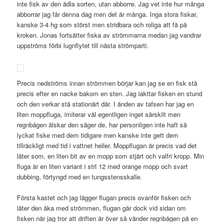
inte fisk av den ädla sorten, utan abborre. Jag vet inte hur många
abborrar jag får denna dag men det är många. Inga stora fiskar,
kanske 3-4 hg som störst men stridbara och roliga att få på
kroken. Jonas fortsätter fiska av strömmarna medan jag vandrar
uppströms förbi lugnflytet till nästa strömparti.
Precis nedströms innan strömmen börjar kan jag se en fisk stå
precis efter en nacke bakom en sten. Jag iakttar fisken en stund
och den verkar stå stationärt där. I änden av tafsen har jag en
liten moppfluga, imiterar väl egentligen inget särskilt men
regnbågen älskar den säger de, har personligen inte haft så
lyckat fiske med dem tidigare men kanske inte gett dem
tillräckligt med tid i vattnet heller. Moppflugan är precis vad det
låter som, en liten bit av en mopp som stjärt och valfri kropp. Min
fluga är en liten variant i strl 12 med orange mopp och svart
dubbing, förtyngd med en tungsstensskalle.
Första kastet och jag lägger flugan precis ovanför fisken och
låter den åka med strömmen, flugan går dock vid sidan om
fisken när jag tror att driften är över så vänder regnbågen på en