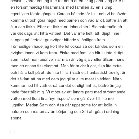
besökt. Varför vet jag inte för detta är en riktig pärla. Jag åkte hit
en försommardag tillsammans med familjen av en slump
egentligen första gången. Corona härjade för fullt och vi behövde
komma ut och göra något med barnen och vad är då bättre än att
åka och fiska. Efter att fiskekort inhandlats i Blomstermåla så
var det dags att hitta vattnet. Det var inte helt lätt, djupt inne i
skogen på flertalet grusvägar hittade vi äntligen fram.
Förmodligen hade jag kört lite fel också så det kändes som en
evighet innan vi kom fram. Fiske med familjen blir ju inte riktigt
som fisket man bedriver när man är iväg själv eller tillsammans
med en annan fiskekamrat. Man får ta det lugnt, fika lite extra
och hålla koll på att de inte trillar i vattnet. Fantastiskt trevligt är
det såklart att ha med dem jag gillar allra mest i världen. När vi
kommer ned till vattnet så ser det otroligt fint ut, bättre än jag
hade föreställt mig. Vi möts av ett längre parti med strömmande
vatten med flera fina ”nymfspots” som går över till lite mer
lugnflyt. Medan Sam och Åsa går uppströms för att kolla in
naturen och resten av ån börjar jag och Siri att göra i ordning
spöna.