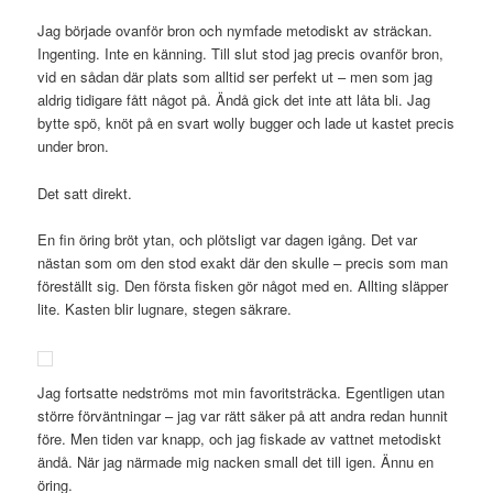
Jag började ovanför bron och nymfade metodiskt av sträckan.
Ingenting. Inte en känning. Till slut stod jag precis ovanför bron,
vid en sådan där plats som alltid ser perfekt ut – men som jag
aldrig tidigare fått något på. Ändå gick det inte att låta bli. Jag
bytte spö, knöt på en svart wolly bugger och lade ut kastet precis
under bron.
Det satt direkt.
En fin öring bröt ytan, och plötsligt var dagen igång. Det var
nästan som om den stod exakt där den skulle – precis som man
föreställt sig. Den första fisken gör något med en. Allting släpper
lite. Kasten blir lugnare, stegen säkrare.
Jag fortsatte nedströms mot min favoritsträcka. Egentligen utan
större förväntningar – jag var rätt säker på att andra redan hunnit
före. Men tiden var knapp, och jag fiskade av vattnet metodiskt
ändå. När jag närmade mig nacken small det till igen. Ännu en
öring.