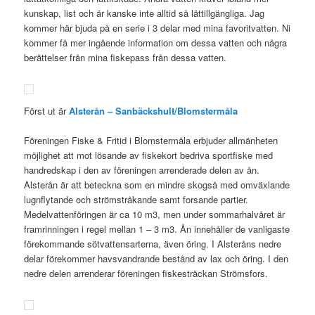
kunskap, list och är kanske inte alltid så lättillgängliga. Jag
kommer här bjuda på en serie i 3 delar med mina favoritvatten. Ni
kommer få mer ingående information om dessa vatten och några
berättelser från mina fiskepass från dessa vatten.
Först ut är
Alsterån – Sanbäckshult/Blomstermåla
Föreningen Fiske & Fritid i Blomstermåla erbjuder allmänheten
möjlighet att mot lösande av fiskekort bedriva sportfiske med
handredskap i den av föreningen arrenderade delen av ån.
Alsterån är att beteckna som en mindre skogså med omväxlande
lugnflytande och strömstråkande samt forsande partier.
Medelvattenföringen är ca 10 m3, men under sommarhalvåret är
framrinningen i regel mellan 1 – 3 m3. Ån innehåller de vanligaste
förekommande sötvattensarterna, även öring. I Alsteråns nedre
delar förekommer havsvandrande bestånd av lax och öring. I den
nedre delen arrenderar föreningen fiskesträckan Strömsfors.