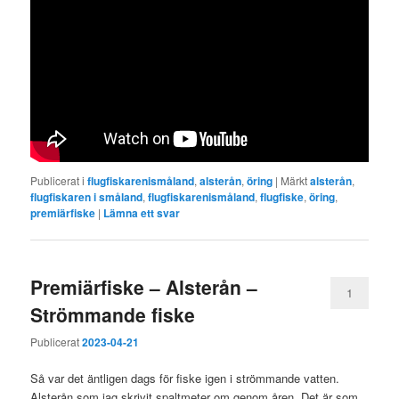
Publicerat i
flugfiskarenismåland
,
alsterån
,
öring
|
Märkt
alsterån
,
flugfiskaren i småland
,
flugfiskarenismåland
,
flugfiske
,
öring
,
premiärfiske
|
Lämna ett svar
Premiärfiske – Alsterån –
1
Strömmande fiske
Publicerat
2023-04-21
Så var det äntligen dags för fiske igen i strömmande vatten.
Alsterån som jag skrivit spaltmeter om genom åren. Det är som