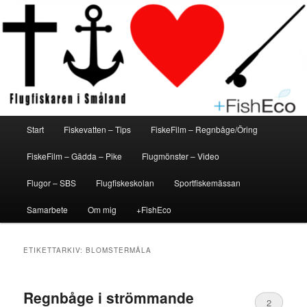
Hoppa
Hoppa
En flugfiskeblogg för alla
Flugfiskaren i Småland
till
till
primärt
sekundärt
innehåll
innehåll
Huvudmeny
Start
Fiskevatten – Tips
FiskeFilm – Regnbåge/Öring
FiskeFilm – Gädda – Pike
Flugmönster – Video
Flugor – SBS
Flugfiskeskolan
Sportfiskemässan
Samarbete
Om mig
+FishEco
ETIKETTARKIV:
BLOMSTERMÅLA
Regnbåge i strömmande
2