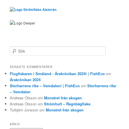
S
ö
k
SENASTE KOMMENTARER
Flugfiskaren i Småland - Årskrönikan 2024! | FishEco
om
Årskrönikan 2024
Storharrens rike – Vemdalen! | FishEco
om
Storharrens rike
– Vemdalen
Andreas Olsson
om
Monstret från skogen
Andreas Olsson
om
Strömhult – Regnbågfiske
Torbjörn Jonsson
om
Monstret från skogen
ARKIV