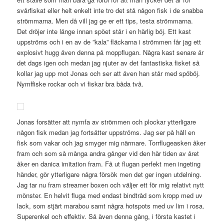
svårfiskat eller helt enkelt inte tro det stå någon fisk i de snabba
strömmarna. Men då vill jag ge er ett tips, testa strömmarna.
Det dröjer inte länge innan spöet står i en härlig böj. Ett kast
uppströms och i en av de ”kala” fläckarna i strömmen får jag ett
explosivt hugg även denna på moppflugan. Några kast senare är
det dags igen och medan jag njuter av det fantastiska fisket så
kollar jag upp mot Jonas och ser att även han står med spöböj.
Nymffiske rockar och vi fiskar bra båda två.
Jonas forsätter att nymfa av strömmen och plockar ytterligare
någon fisk medan jag fortsätter uppströms. Jag ser på håll en
fisk som vakar och jag smyger mig närmare. Torrflugeasken åker
fram och som så många andra gånger vid den här tiden av året
åker en danica imitation fram. Få ut flugan perfekt men ingeting
händer, gör ytterligare några försök men det ger ingen utdelning.
Jag tar nu fram streamer boxen och väljer ett för mig relativt nytt
mönster. En helvit fluga med endast bindtråd som kropp med uv
lack, som stjärt marabou samt några hotspots med uv lim i rosa.
Superenkel och effektiv. Så även denna gång, i första kastet i