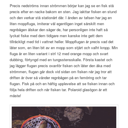
Precis nedströms innan strömmen börjar kan jag se en fisk stå
precis efter en nacke bakom en sten. Jag iakttar fisken en stund
och den verkar stå stationärt där. I änden av tafsen har jag en
liten moppfluga, imiterar väl egentligen inget särskilt men
regnbågen älskar den säger de, har personligen inte haft så
lyckat fiske med dem tidigare men kanske inte gett dem
tillräckligt med tid i vattnet heller. Moppflugan är precis vad det
låter som, en liten bit av en mopp som stjärt och valfri kropp. Min
fluga är en liten variant i strl 12 med orange mopp och svart
dubbing, förtyngd med en tungsstensskalle. Första kastet och
jag lägger flugan precis ovanför fisken och låter den åka med
strömmen, flugan går dock vid sidan om fisken när jag tror att
driften är över så vänder regnbågen på en femöring och tar
flugan. Fisk på och en häftig upplevelse att se fisken innan och
följa hela driften och när fisken tar. Polaroid glasögon är ett
måste!