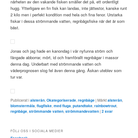
närheten av den vakande fisken smäller det på, ett ordentligt
hugg. Ytterligare en fin fisk kan landas, inte jättestor, kanske runt
2 kilo men i perfekt kondition med hela och fina fenor. Urstarka
fiskar i dessa strömmande vatten, regnbågsfiske när det är som
bäst.
Jonas och jag hade en kanondag i vår nyfunna ström och
fångade abborrar, mört, id och framförallt regnbågar i massor
denna dag. Underbart med strömmande vatten och
väderprognosen slog fel även denna gång. Åskan uteblev som
tur var.
Publicerat i
alsterån
,
Okategoriserade
,
regnbåge
|
Märkt
alsterån
,
blomstermåla
,
flugfiske
,
med fluga
,
putandtake
,
rainbowtrout
,
regnbåge
,
strömmande vatten
,
strömmandevatten
|
2
svar
FÖLJ OSS I SOCIALA MEDIER
Facebook