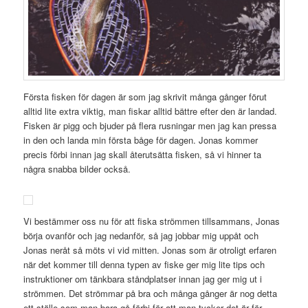
Första fisken för dagen är som jag skrivit många gånger förut
alltid lite extra viktig, man fiskar alltid bättre efter den är landad.
Fisken är pigg och bjuder på flera rusningar men jag kan pressa
in den och landa min första båge för dagen. Jonas kommer
precis förbi innan jag skall återutsätta fisken, så vi hinner ta
några snabba bilder också.
Vi bestämmer oss nu för att fiska strömmen tillsammans, Jonas
börja ovanför och jag nedanför, så jag jobbar mig uppåt och
Jonas neråt så möts vi vid mitten. Jonas som är otroligt erfaren
när det kommer till denna typen av fiske ger mig lite tips och
instruktioner om tänkbara ståndplatser innan jag ger mig ut i
strömmen. Det strömmar på bra och många gånger är nog detta
ett ställe som man bara gå förbi för att man tycker det är för