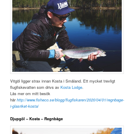
Vitgöl ligger strax innan Kosta i Småland. Ett mycket trevligt
flugfiskevatten som drivs av
Kosta Lodge
.
Läs mer om mitt besök
här
http://www.fisheco.se/blogg/flugfiskaren/2020/04/01/regnbage-
i-glasriket-kosta
/
Djupgöl – Kosta – Regnbåge