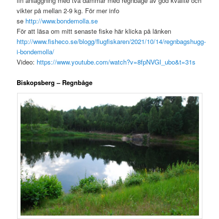
fin anläggning med två dammar med regnbåge av god kvalité och
vikter på mellan 2-9 kg. För mer info
se
http://www.bondemolla.se
För att läsa om mitt senaste fiske här klicka på länken
http://www.fisheco.se/blogg/flugfiskaren/2021/10/14/regnbagshugg-
i-bondemolla/
Video:
https://www.youtube.com/watch?v=8fpNVGI_ubo&t=31s
Biskopsberg – Regnbåge