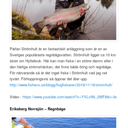
Pärlan Strömhult är en fantastiskt anläggning som är en av
Sveriges populäraste regnbågsvatten. Strömhult ligger ca 10 km
öster om Hyltebruk. Här kan man fiska i en större damm eller i
den härliga strömsträckan, det finns både öring och regnbåge.
För närvarande så är det inget fiske i Strömhult vad jag vet
tyvärr. Förhoppningsvis så öppnar det åter upp.
http://www.fisheco.se/blogg/flugfiskaren/2019/11/16/stromhult/
Video :
https://www.youtube.com/watch?v=YVLvN5_2WF8&t=3s
Eriksberg Norrsjön – Regnbåge