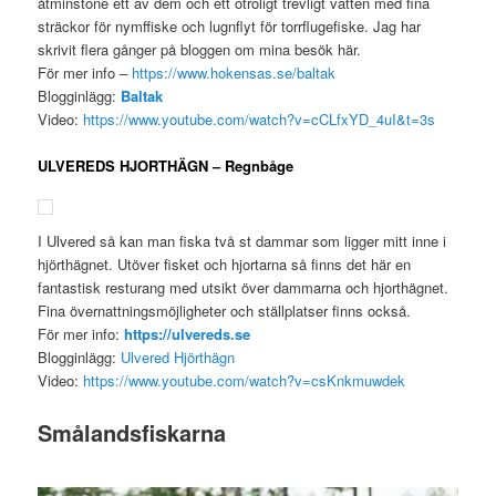
åtminstone ett av dem och ett otroligt trevligt vatten med fina
sträckor för nymffiske och lugnflyt för torrflugefiske. Jag har
skrivit flera gånger på bloggen om mina besök här.
För mer info –
https://www.hokensas.se/baltak
Blogginlägg:
Baltak
Video:
https://www.youtube.com/watch?v=cCLfxYD_4uI&t=3s
ULVEREDS HJORTHÄGN – Regnbåge
I Ulvered så kan man fiska två st dammar som ligger mitt inne i
hjörthägnet. Utöver fisket och hjortarna så finns det här en
fantastisk resturang med utsikt över dammarna och hjorthägnet.
Fina övernattningsmöjligheter och ställplatser finns också.
För mer info:
https://ulvereds.se
Blogginlägg:
Ulvered Hjörthägn
Video:
https://www.youtube.com/watch?v=csKnkmuwdek
Smålandsfiskarna