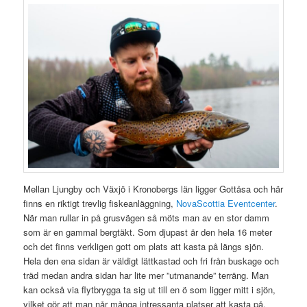
Mellan Ljungby och Växjö i Kronobergs län ligger Gottåsa och här
finns en riktigt trevlig fiskeanläggning,
NovaScottia Eventcenter
.
När man rullar in på grusvägen så möts man av en stor damm
som är en gammal bergtäkt. Som djupast är den hela 16 meter
och det finns verkligen gott om plats att kasta på längs sjön.
Hela den ena sidan är väldigt lättkastad och fri från buskage och
träd medan andra sidan har lite mer ”utmanande” terräng. Man
kan också via flytbrygga ta sig ut till en ö som ligger mitt i sjön,
vilket gör att man når många intressanta platser att kasta på.