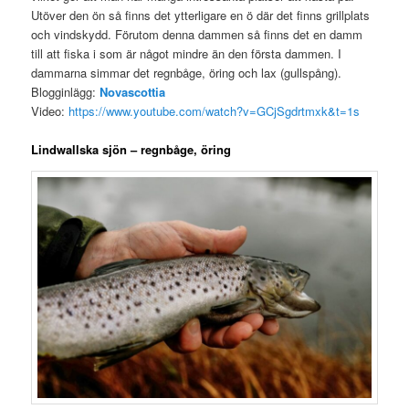
Utöver den ön så finns det ytterligare en ö där det finns grillplats
och vindskydd. Förutom denna dammen så finns det en damm
till att fiska i som är något mindre än den första dammen. I
dammarna simmar det regnbåge, öring och lax (gullspång).
Blogginlägg:
Novascottia
Video:
https://www.youtube.com/watch?v=GCjSgdrtmxk&t=1s
Lindwallska sjön – regnbåge, öring