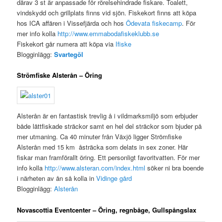
därav 3 st är anpassade för rörelsehindrade fiskare. Toalett,
vindskydd och grillplats finns vid sjön. Fiskekort finns att köpa
hos ICA affären i Vissefjärda och hos
Ödevata fiskecamp
. För
mer info kolla
http://www.emmabodafiskeklubb.se
Fiskekort går numera att köpa via
Ifiske
Blogginlägg:
Svartegöl
Strömfiske Alsterån – Öring
Alsterån är en fantastisk trevlig å i vildmarksmiljö som erbjuder
både lättfiskade sträckor samt en hel del sträckor som bjuder på
mer utmaning. Ca 40 minuter från Växjö ligger Strömfiske
Alsterån med 15 km åsträcka som delats in sex zoner. Här
fiskar man framförallt öring. Ett personligt favoritvatten. För mer
info kolla
http://www.alsteran.com/index.html
söker ni bra boende
i närheten av ån så kolla in
Vidinge gård
Blogginlägg:
Alsterån
Novascottia Eventcenter – Öring, regnbåge, Gullspångslax