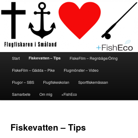
Hoppa
En flugfiskeblogg för alla
Flugfiskaren i Småland
till
primärt
innehåll
Huvudmeny
Fiskevatten – Tips
Start
FiskeFilm – Regnbåge/Öring
FiskeFilm – Gädda – Pike
Flugmönster – Video
Flugor – SBS
Flugfiskeskolan
Sportfiskemässan
Samarbete
Om mig
+FishEco
Fiskevatten – Tips