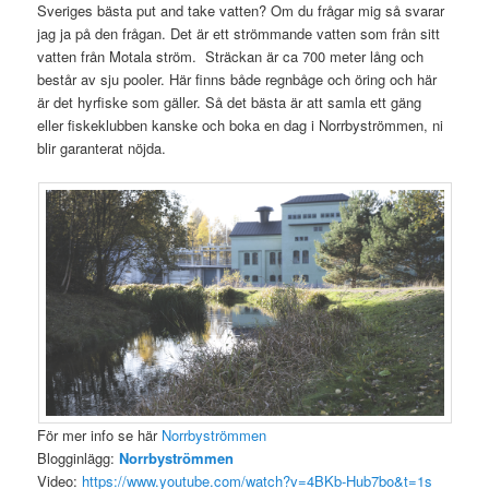
Sveriges bästa put and take vatten? Om du frågar mig så svarar
jag ja på den frågan. Det är ett strömmande vatten som från sitt
vatten från Motala ström. Sträckan är ca 700 meter lång och
består av sju pooler. Här finns både regnbåge och öring och här
är det hyrfiske som gäller. Så det bästa är att samla ett gäng
eller fiskeklubben kanske och boka en dag i Norrbyströmmen, ni
blir garanterat nöjda.
För mer info se här
Norrbyströmmen
Blogginlägg:
Norrbyströmmen
Video:
https://www.youtube.com/watch?v=4BKb-Hub7bo&t=1s