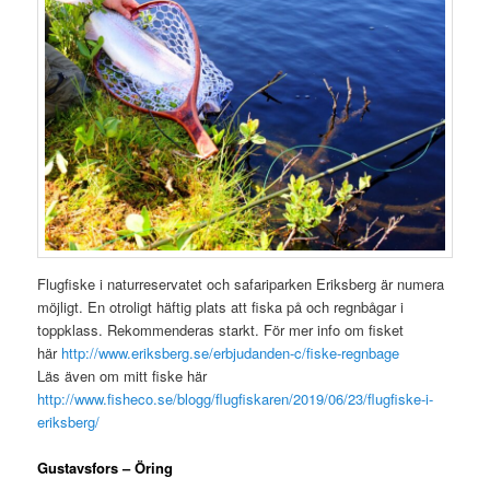
Flugfiske i naturreservatet och safariparken Eriksberg är numera
möjligt. En otroligt häftig plats att fiska på och regnbågar i
toppklass. Rekommenderas starkt. För mer info om fisket
här
http://www.eriksberg.se/erbjudanden-c/fiske-regnbage
Läs även om mitt fiske här
http://www.fisheco.se/blogg/flugfiskaren/2019/06/23/flugfiske-i-
eriksberg/
Gustavsfors – Öring