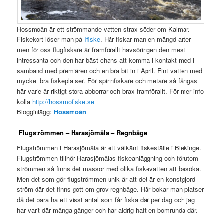
Hossmoån är ett strömmande vatten strax söder om Kalmar.
Fiskekort löser man på
Ifiske
. Här fiskar man en mängd arter
men för oss flugfiskare är framförallt havsöringen den mest
intressanta och den har bäst chans att komma i kontakt med i
samband med premiären och en bra bit in i April. Fint vatten med
mycket bra fiskeplatser. För spinnfiskare och metare så fångas
här varje år riktigt stora abborrar och brax framförallt. För mer info
kolla
http://hossmofiske.se
Blogginlägg:
Hossmoån
Flugströmmen – Harasjömåla – Regnbåge
Flugströmmen i Harasjömåla är ett välkänt fiskeställe i Blekinge.
Flugströmmen tillhör Harasjömålas fiskeanläggning och förutom
strömmen så finns det massor med olika fiskevatten att besöka.
Men det som gör flugströmmen unik är att det är en konstgjord
ström där det finns gott om grov regnbåge. Här bokar man platser
då det bara ha ett visst antal som får fiska där per dag och jag
har varit där många gånger och har aldrig haft en bomrunda där.