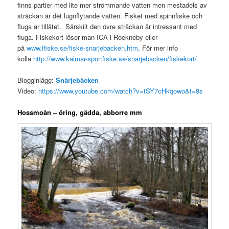
finns partier med lite mer strömmande vatten men mestadels av
sträckan är det lugnflytande vatten. Fisket med spinnfiske och
fluga är tillåtet. Särskilt den övre sträckan är intressant med
fluga. Fiskekort löser man ICA i Rockneby eller
på
www.ifiske.se/fiske-snarjebacken.htm
. För mer info
kolla
http://www.kalmar-sportfiske.se/snarjebacken/fiskekort/
Blogginlägg:
Snärjebäc
ken
Video:
https://www.youtube.com/watch?v=tSY7cHkqowo&t=8s
Hossmoån – öring, gädda, abborre mm