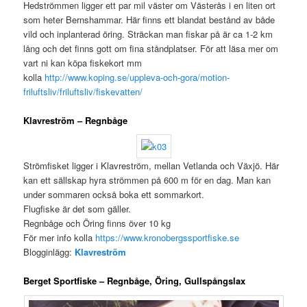
Hedströmmen ligger ett par mil väster om Västerås i en liten ort
som heter Bernshammar. Här finns ett blandat bestånd av både
vild och inplanterad öring. Sträckan man fiskar på är ca 1-2 km
lång och det finns gott om fina ståndplatser. För att läsa mer om
vart ni kan köpa fiskekort mm
kolla
http://www.koping.se/uppleva-och-gora/motion-
friluftsliv/friluftsliv/fiskevatten/
Klavreström – Regnbåge
Strömfisket ligger i Klavreström, mellan Vetlanda och Växjö. Här
kan ett sällskap hyra strömmen på 600 m för en dag. Man kan
under sommaren också boka ett sommarkort.
Flugfiske är det som gäller.
Regnbåge och Öring finns över 10 kg
För mer info kolla
https://www.kronobergssportfiske.se
Blogginlägg:
Klavreström
Berget Sportfiske – Regnbåge, Öring, Gullspångslax