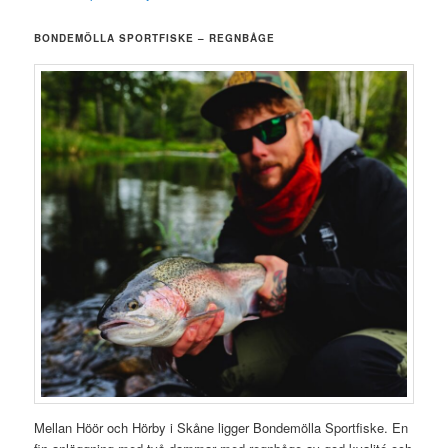
BONDEMÖLLA SPORTFISKE – REGNBÅGE
Mellan Höör och Hörby i Skåne ligger Bondemölla Sportfiske. En