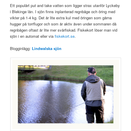
Ett populärt put and take vatten som ligger strax utanför Lyckeby
i Blekinge län. I sjön finns inplanterad regnbåge och öring med
vikter på 1-4 kg. Det är lite extra kul med öringen som gärna
hugger på torrflugor och som är aktiv även under sommaren då
regnbågen oftast är lite mer svårfiskad. Fiskekort löser man vid
sjön i en automat eller via
fiskekort.se
.
Blogginlägg:
Lindwalska sjön