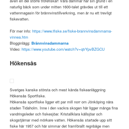
även en del större troféfiskar! Våra dammar har sin grund i en
naturlig bäck som under mitten 1600-talet grävdes ut till ett
vattenmagasin för brännvinstillverkning, men är nu ett trevligt
fiskevatten.
För mer info:
https://www.ifiske.se/fiske-brannvinsdammarna-
vinnea.htm
Blogginlägg:
Brännvinsdammarna
Video:
https://www.youtube.com/watch?v=qtrYpvBZGCU
Hökensås
Sveriges kanske största och mest kända fiskeanläggning
Hökensås Sportfiske.
Hökensås sportfiske ligger ett par mill norr om Jönköping nära
staden Tidaholm. Inne i den vackra skogen här ligger många fina
vandringsleder och fiskesjöar. Kristallklara källsjöar och
skogstjärnar med mörkare vatten. Hökensås startade upp sitt
fiske här 1957 och här simmar det framförallt regnbåge men