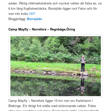
sedan. Riktig vildmarkskänsla och mycket vatten att fiska av, ca
6 km lång flugfiskesträcka. Borrsjöån ligger runt Falun och för
mer info kolla
OKF
Blogginlägg:
Borrsjöån
Camp Mayfly – Norrefors – Regnbåge,Öring
Camp Mayfly – Norrefors ligger 15 km norr om Karlshamn i
Blekinge. Ett riktigt fint ställe med strömmande vatten. Fiske
efter grov regnbåge och öring. Fantastiskt ställe och framförallt