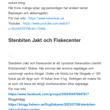
också öring.
Här finns många sjöar, jag personligen har endast testat
Bastasjön och abborragölen.
För mer info :
https://www.hokensas.se
Youtube :
https://www.youtube.com/watch?
v=SyiohfO5YMc&t=1046s
Stenbiten Jakt och Fiskecenter
Stenbiten Jakt och fiskecenter är ett nystartat fiskevatten utanför
Kristianstad i Skåne. Här simmar det enorma regnbågar och
vansinnigt vackra öringar. Under vår första tur här fångade vi 150
fiskar på ett dygn och 15 fiskar över 5 kg. Verkligen ett måste för
er som vill testa ett riktigt storfiskevatten efter regnbåge.
För mer info:
https://www.facebook.com/groups/2432454476947817
Blogginlägg:
https://blogg.fisheco.se/flugfiskaren/2023/07/08/stenbiten-
jakt-och-fiske-center/