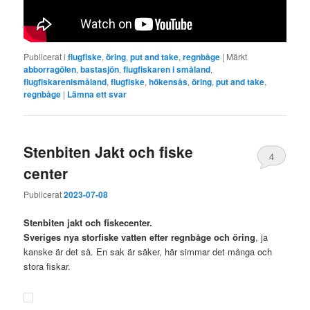
Publicerat i
flugfiske
,
öring
,
put and take
,
regnbåge
|
Märkt
abborragölen
,
bastasjön
,
flugfiskaren i småland
,
flugfiskarenismåland
,
flugfiske
,
hökensås
,
öring
,
put and take
,
regnbåge
|
Lämna ett svar
Stenbiten Jakt och fiske
4
center
Publicerat
2023-07-08
Stenbiten jakt och fiskecenter.
Sveriges nya storfiske vatten efter regnbåge och öring
, ja
kanske är det så. En sak är säker, här simmar det många och
stora fiskar.