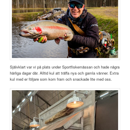
Självklart var vi på plats under Sportfiskemässan och hade några
härliga dagar där. Alltid kul att träffa nya och gamla vänner. Extra
kul med er följare som kom fram och snackade lite med oss.