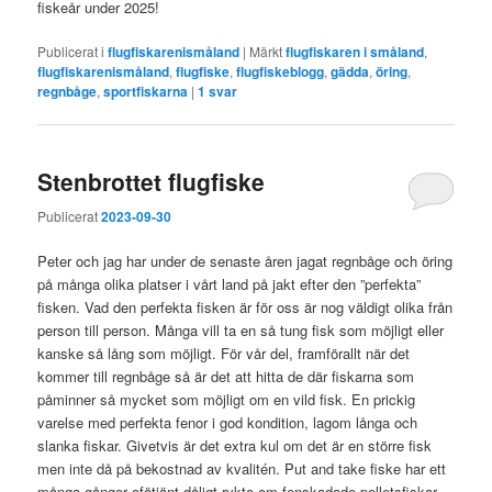
fiskeår under 2025!
Publicerat i
flugfiskarenismåland
|
Märkt
flugfiskaren i småland
,
flugfiskarenismåland
,
flugfiske
,
flugfiskeblogg
,
gädda
,
öring
,
regnbåge
,
sportfiskarna
|
1
svar
Stenbrottet flugfiske
Publicerat
2023-09-30
Peter och jag har under de senaste åren jagat regnbåge och öring
på många olika platser i vårt land på jakt efter den ”perfekta”
fisken. Vad den perfekta fisken är för oss är nog väldigt olika från
person till person. Många vill ta en så tung fisk som möjligt eller
kanske så lång som möjligt. För vår del, framförallt när det
kommer till regnbåge så är det att hitta de där fiskarna som
påminner så mycket som möjligt om en vild fisk. En prickig
varelse med perfekta fenor i god kondition, lagom långa och
slanka fiskar. Givetvis är det extra kul om det är en större fisk
men inte då på bekostnad av kvalitén. Put and take fiske har ett
många gånger ofötjänt dåligt rykte om fenskadade pelletsfiskar