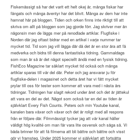
Fiskemässigt så har det varit ett helt okej år, många fiskar har
fångats och många äventyr har det blivit. Många av dem har inte
hamnat här på bloggen. Tiden och orken finns inte riktigt till att
skriva om allt på bloggen som jag gjorde förr. Jag skriver mer än
någonsin men de läggs mer på renodlade artiklar. Flugfiske i
Norden där jag oftast bidrar med en artikel i varje nummer tar
mycket tid. Tid som jag vill lägga där då det är en stor ära att få
medverka och bidra till denna fantastiska tidning. Gammaldags
som man är så är det något speciellt ändå med en fysisk tidning.
FishEco Magazine tar såklart mycket tid också och många
artiklar sparas till vår del där. Peter och jag ansvarar ju för
flugfiske-delen i magasinet och detta året har vi fått mycket
prylar till oss för tester som kommer att vara med i nästa års
tidningar. Tidningen har slagit rekord under året och det är jättekul
att vara en del av det. Något som också tar en del av tiden är
självklart Every Fish Counts. Peters och min Youtube kanal,
kanalen bara växer och växer och det är roligt med all respons
från er följare där. Filmmässigt tycker jag att vår kanal håller
väldigt hög kvalité om man får vara lite osvensk och säga så. Vi
båda brinner för att få filmerna att bli bättre och bättre och visst
gör vi framsteg. Under 2025 kommer vi självklart att fortsätta