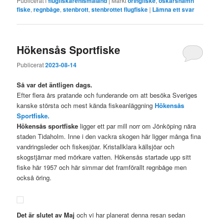
Publicerat i
flugfiskarenismåland
|
Märkt
öringfiske
,
oskarshamn
fiske
,
regnbåge
,
stenbrott
,
stenbrottet flugfiske
|
Lämna ett svar
Hökensås Sportfiske
Publicerat
2023-08-14
Så var det äntligen dags.
Efter flera års pratande och funderande om att besöka Sveriges
kanske största och mest kända fiskeanläggning
Hökensås
Sportfiske.
Hökensås sportfiske
ligger ett par mill norr om Jönköping nära
staden Tidaholm. Inne i den vackra skogen här ligger många fina
vandringsleder och fiskesjöar. Kristallklara källsjöar och
skogstjärnar med mörkare vatten. Hökensås startade upp sitt
fiske här 1957 och här simmar det framförallt regnbåge men
också öring.
Det är slutet av Maj
och vi har planerat denna resan sedan