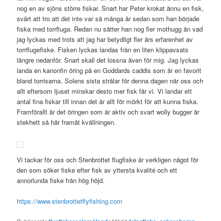
nog en av sjöns större fiskar. Snart har Peter krokat ännu en fisk,
svårt att tro att det inte var så många år sedan som han började
fiska med torrfluga. Redan nu sätter han nog fler mothugg än vad
jag lyckas med trots att jag har betydligt fler års erfarenhet av
torrflugefiske. Fisken lyckas landas från en liten klippavsats
längre nedanför. Snart skall det lossna även för mig. Jag lyckas
landa en kanonfin öring på en Goddards caddis som är en favorit
bland torrisarna. Solens sista strålar för denna dagen når oss och
allt eftersom ljuset minskar desto mer fisk får vi. Vi landar ett
antal fina fiskar till innan det är allt för mörkt för att kunna fiska.
Framförallt är det öringen som är aktiv och svart wolly bugger är
stekhett så här framåt kvällningen.
Vi tackar för oss och Stenbrottet flugfiske är verkligen något för
den som söker fiske efter fisk av yttersta kvalité och ett
annorlunda fiske från hög höjd.
https://www.stenbrottetflyfishing.com