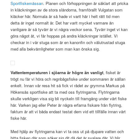
Sportfiskemässan
. Planen och förhoppningen är såklart att pricka
in kläckningen av de stora sländorna, framförallt Vulgatan som
kläcker här. Normala år så hade vi varit här i helt rätt tid men
detta är inget normalt år. Det har varit mycket varmare än
vanligare år så tyvärr är vi några veckor sena. Tyvärr inget vi kan
göra något åt, vi får hoppas på andra kläckningar istället. Vi
checkar in i vår stuga som är en kanonfin och välutrustad stuga
med alla bekvämligheter som man kan önska sig.
Vattentemperaturen i sjöarna är högre än vanligt
, fisket är
trögt nu får vi höra och regnbågsfiske under sommaren är sällan
enkelt. Innan vår resa hit så fick vi rådet av grymma Markus på
Hökensås sportfiske att ta med oss flytringarna. Flytringarna
skulle verkligen visa sig bli nyckeln till framgång under vårt fiske
här. Varken jag eller Peter är några erfarna fiskare från flytring,
faktum är att vi båda endast testat dem vid ett tillfälle innan vårt
fiske här.
Med hjälp av flytringarna kan vi ta oss ut på djupare vatten och
hitta fisken där som söker sig dit då det är svalare där. Vi blir