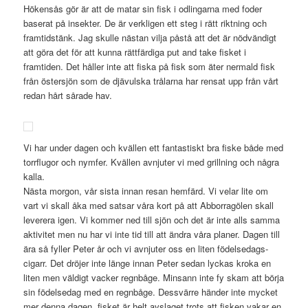
Hökensås gör är att de matar sin fisk i odlingarna med foder
baserat på insekter. De är verkligen ett steg i rätt riktning och
framtidstänk. Jag skulle nästan vilja påstå att det är nödvändigt
att göra det för att kunna rättfärdiga put and take fisket i
framtiden. Det håller inte att fiska på fisk som äter nermald fisk
från östersjön som de djävulska trålarna har rensat upp från vårt
redan hårt sårade hav.
Vi har under dagen och kvällen ett fantastiskt bra fiske både med
torrflugor och nymfer. Kvällen avnjuter vi med grillning och några
kalla.
Nästa morgon, vår sista innan resan hemfärd. Vi velar lite om
vart vi skall åka med satsar våra kort på att Abborragölen skall
leverera igen. Vi kommer ned till sjön och det är inte alls samma
aktivitet men nu har vi inte tid till att ändra våra planer. Dagen till
ära så fyller Peter år och vi avnjuter oss en liten födelsedags-
cigarr. Det dröjer inte länge innan Peter sedan lyckas kroka en
liten men väldigt vacker regnbåge. Minsann inte fy skam att börja
sin födelsedag med en regnbåge. Dessvärre händer inte mycket
mer denna dagen, fisket är helt avslaget trots att fisken vakar en