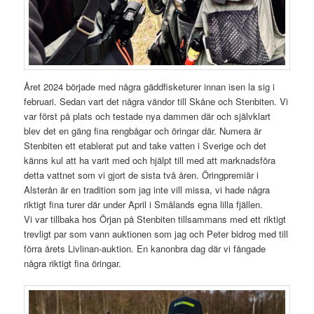
Året 2024 började med några gäddfisketurer innan isen la sig i
februari. Sedan vart det några vändor till Skåne och Stenbiten. Vi
var först på plats och testade nya dammen där och självklart
blev det en gäng fina rengbågar och öringar där. Numera är
Stenbiten ett etablerat put and take vatten i Sverige och det
känns kul att ha varit med och hjälpt till med att marknadsföra
detta vattnet som vi gjort de sista två åren. Öringpremiär i
Alsterån är en tradition som jag inte vill missa, vi hade några
riktigt fina turer där under April i Smålands egna lilla fjällen.
Vi var tillbaka hos Örjan på Stenbiten tillsammans med ett riktigt
trevligt par som vann auktionen som jag och Peter bidrog med till
förra årets Livlinan-auktion. En kanonbra dag där vi fångade
några riktigt fina öringar.