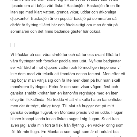
tipsade om att börja vårt fiske i Bastasjön. Bastasjön är en fin
liten sjö med klart vatten, grunda vikar, uddar och åtkomliga
djupkanter. Bastasjön är en populär badsjö på sommaren så
därför är flytring tillåtet här och fördelaktigt om man är här på
sommaren och det finns badande gäster här också.
Vi tråcklar på oss våra simfötter och sätter oss ovant tillrätta i
våra flytringar och försöker paddla oss utåt. Nyfikna badgäster
ser vår färd ut mot djupare vatten och förmodligen imponera vi
inte dem med vår teknik att framföra denna farkost. Men efter ett
tag börjar man vänja sig och få lite mer kläm på hur man skall
manövrera flytringen. Peter är den som visar vägen först och
ganska snabbt krokar han en kanonfin regnbåge med en liten
olivgrön flickslända. Nu trodde vi att vi skulle ha en kanonfiske
men det är trögt, riktigt trögt. Till slut så hugger det på mitt
ganska ovanliga flugval, en Montana precis vid en udde. Flugan
hinner knappt landa innan fisken suger i sig flugan. Snart kan
även jag landa min första fisk från flytring , en vacker öring som
föll för min fluga. En Montana som sagt som är ett erkänt bra