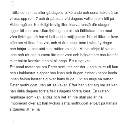
Trötta och slitna efter gårdagens bilkörande och sena fiske så tar
vi oss upp runt 7 och är på plats vid dagens vatten som föll på
Abborragölen. En riktigt trevlig liten klarvattensjö där skogen
ligger tät runt om. Utan flytring inte allt så lättfiskad men med
våra flytringar så har vi helt andra möjligheter. När vi tittar ut över
sjön ser vi flera fina vak och vi är snabbt nere i våra flytringar
och börjar ta oss utåt mot mitten av sjön. Vi har börjat få vanan
inne och rör oss numera lite mer vant och bekvämare oss framåt
eller bakåt kanske man skall säga. Ett tungt vak.
Ett antal meter bakom Peter som inte ser det. Jag skriker till han
och i bakkastet släpper han linan och flugan hinner knappt landa
innan fisken kastar sig över hans fluga. Likt en ninja så sätter
Peter mothugget utan att se vaket. Efter han vänt sig om så kan
han drilla dagens första fisk i dagens första kast. En urstark
regnbåge som kan landas och det är inte utan jag är lite
imponerad över att han lyckas sätta mothugget enbart på känsla
sittandes åt fel håll.