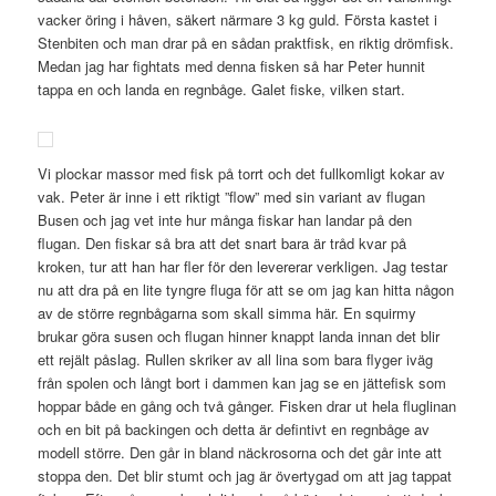
vacker öring i håven, säkert närmare 3 kg guld. Första kastet i
Stenbiten och man drar på en sådan praktfisk, en riktig drömfisk.
Medan jag har fightats med denna fisken så har Peter hunnit
tappa en och landa en regnbåge. Galet fiske, vilken start.
Vi plockar massor med fisk på torrt och det fullkomligt kokar av
vak. Peter är inne i ett riktigt ”flow” med sin variant av flugan
Busen och jag vet inte hur många fiskar han landar på den
flugan. Den fiskar så bra att det snart bara är tråd kvar på
kroken, tur att han har fler för den levererar verkligen. Jag testar
nu att dra på en lite tyngre fluga för att se om jag kan hitta någon
av de större regnbågarna som skall simma här. En squirmy
brukar göra susen och flugan hinner knappt landa innan det blir
ett rejält påslag. Rullen skriker av all lina som bara flyger iväg
från spolen och långt bort i dammen kan jag se en jättefisk som
hoppar både en gång och två gånger. Fisken drar ut hela fluglinan
och en bit på backingen och detta är defintivt en regnbåge av
modell större. Den går in bland näckrosorna och det går inte att
stoppa den. Det blir stumt och jag är övertygad om att jag tappat