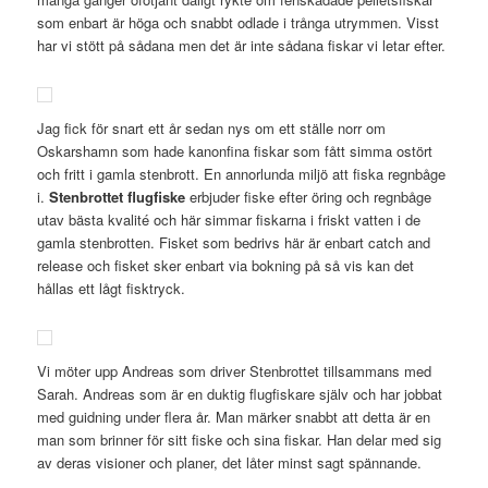
som enbart är höga och snabbt odlade i trånga utrymmen. Visst
har vi stött på sådana men det är inte sådana fiskar vi letar efter.
Jag fick för snart ett år sedan nys om ett ställe norr om
Oskarshamn som hade kanonfina fiskar som fått simma ostört
och fritt i gamla stenbrott. En annorlunda miljö att fiska regnbåge
i.
Stenbrottet flugfiske
erbjuder fiske efter öring och regnbåge
utav bästa kvalité och här simmar fiskarna i friskt vatten i de
gamla stenbrotten. Fisket som bedrivs här är enbart catch and
release och fisket sker enbart via bokning på så vis kan det
hållas ett lågt fisktryck.
Vi möter upp Andreas som driver Stenbrottet tillsammans med
Sarah. Andreas som är en duktig flugfiskare själv och har jobbat
med guidning under flera år. Man märker snabbt att detta är en
man som brinner för sitt fiske och sina fiskar. Han delar med sig
av deras visioner och planer, det låter minst sagt spännande.