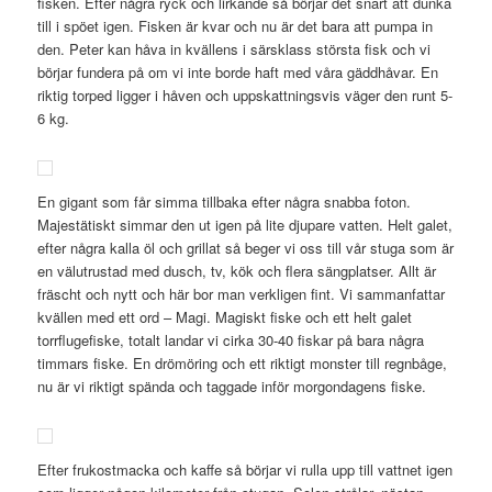
fisken. Efter några ryck och lirkande så börjar det snart att dunka
till i spöet igen. Fisken är kvar och nu är det bara att pumpa in
den. Peter kan håva in kvällens i särsklass största fisk och vi
börjar fundera på om vi inte borde haft med våra gäddhåvar. En
riktig torped ligger i håven och uppskattningsvis väger den runt 5-
6 kg.
En gigant som får simma tillbaka efter några snabba foton.
Majestätiskt simmar den ut igen på lite djupare vatten. Helt galet,
efter några kalla öl och grillat så beger vi oss till vår stuga som är
en välutrustad med dusch, tv, kök och flera sängplatser. Allt är
fräscht och nytt och här bor man verkligen fint. Vi sammanfattar
kvällen med ett ord – Magi. Magiskt fiske och ett helt galet
torrflugefiske, totalt landar vi cirka 30-40 fiskar på bara några
timmars fiske. En drömöring och ett riktigt monster till regnbåge,
nu är vi riktigt spända och taggade inför morgondagens fiske.
Efter frukostmacka och kaffe så börjar vi rulla upp till vattnet igen