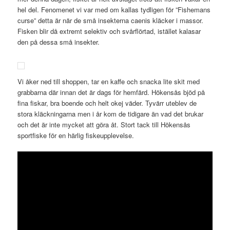
hel del. Fenomenet vi var med om kallas tydligen för ”Fishemans
curse” detta är när de små insekterna caenis kläcker i massor.
Fisken blir då extremt selektiv och svårflörtad, istället kalasar
den på dessa små insekter.
Vi åker ned till shoppen, tar en kaffe och snacka lite skit med
grabbarna där innan det är dags för hemfärd. Hökensås bjöd på
fina fiskar, bra boende och helt okej väder. Tyvärr uteblev de
stora kläckningarna men i år kom de tidigare än vad det brukar
och det är inte mycket att göra åt. Stort tack till Hökensås
sportfiske för en härlig fiskeupplevelse.