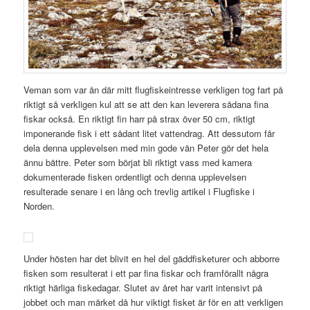
Veman som var ån där mitt flugfiskeintresse verkligen tog fart på
riktigt så verkligen kul att se att den kan leverera sådana fina
fiskar också. En riktigt fin harr på strax över 50 cm, riktigt
imponerande fisk i ett sådant litet vattendrag. Att dessutom får
dela denna upplevelsen med min gode vän Peter gör det hela
ännu bättre. Peter som börjat bli riktigt vass med kamera
dokumenterade fisken ordentligt och denna upplevelsen
resulterade senare i en lång och trevlig artikel i Flugfiske i
Norden.
Under hösten har det blivit en hel del gäddfisketurer och abborre
fisken som resulterat i ett par fina fiskar och framförallt några
riktigt härliga fiskedagar. Slutet av året har varit intensivt på
jobbet och man märket då hur viktigt fisket är för en att verkligen