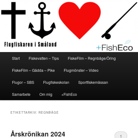
Hoppa
Hoppa
En flugfiskeblogg för alla
Flugfiskaren i Småland
till
till
primärt
sekundärt
innehåll
innehåll
Huvudmeny
Start
Fiskevatten – Tips
FiskeFilm – Regnbåge/Öring
FiskeFilm – Gädda – Pike
Flugmönster – Video
Flugor – SBS
Flugfiskeskolan
Sportfiskemässan
Samarbete
Om mig
+FishEco
ETIKETTARKIV:
REGNBÅGE
Årskrönikan 2024
1