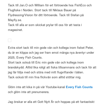
Tack till Jan.O och William för ert förtroende hos FishEco och
Flugfiske i Norden. Stort tack till Niklaus Bauer på
Flydressing/Vision för ditt förtroende. Tack till Stefan på
Mayfly.se.
Tack till alla er som skickat prylar till oss för att testa i
magasinet.
Extra stort tack till min gode vän och kollega inom fisket Peter,
du är en klippa och jag ser fram emot många nya äventyr under
2025, Every Fish Counts.
Stort tack också till Eric min gode vän och kollega inom
brandskydd. Alltid lika roligt att fiska tillsammans och tack för att
jag får följa med och störa med mitt flugviftande i båten.
Tack också till min fina flickvän som alltid stöttar mig.
Glöm inte att kika in på vår Youtube-kanal
Every Fish Counts
och glöm inte att prenumerera.
Jag önskar er alla ett Gott Nytt År och hoppas på ett fantastiskt