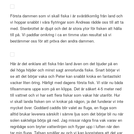
Första dammen som vi skall fiska i är svåråtkomlig från land och
vi hoppar snabbt i våra flytringar som Andreas rådde oss till att ta
med. Stenbrottet är djupt och det är stora ytor för fisken att hålla
till på. Vi paddlar omkring i ca en timme utan resultat så vi
bestämmer oss för att pröva den andra dammen.
Här är det enklare att fiska från land även om det bjuder på en
del höga höjder och minst sagt annorlunda fiske. Snart börjar vi
se att det börjar vaka och Peter kan snabbt kroka en fantastiskt
vacker liten öring. Härligt med dagens första fisk. Vi står nu båda
tillsammans uppe som på en klippa. Det är säkert 4-5 meter ned
till vattnet och vi har sett flera fiskar som vakar här utanför. Hur
vi skall landa fisken om vi krokar på någon, ja det funderar vi inte
mycket över. Goddard caddis blir valet av fluga, en fluga som
alltid brukar leverera särskilt i sämre ljus som det börjar bli nu när
solen sakteliga börja gå ned. Jag missar några fina vak varav en
regnbåge som bryter vattenlinjen och flyger upp i luften när den
tar min fluga. Tafsen smäller av och vi kan konstatera att det var