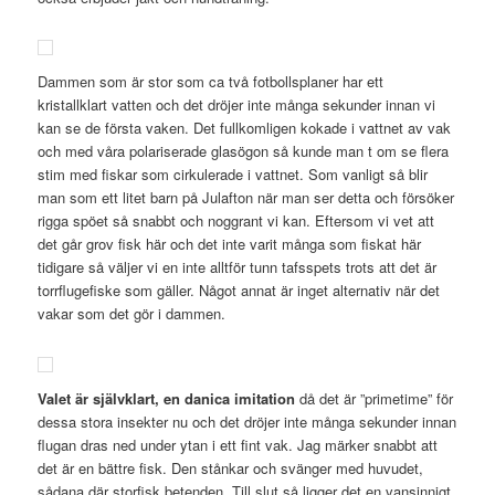
Dammen som är stor som ca två fotbollsplaner har ett
kristallklart vatten och det dröjer inte många sekunder innan vi
kan se de första vaken. Det fullkomligen kokade i vattnet av vak
och med våra polariserade glasögon så kunde man t om se flera
stim med fiskar som cirkulerade i vattnet. Som vanligt så blir
man som ett litet barn på Julafton när man ser detta och försöker
rigga spöet så snabbt och noggrant vi kan. Eftersom vi vet att
det går grov fisk här och det inte varit många som fiskat här
tidigare så väljer vi en inte alltför tunn tafsspets trots att det är
torrflugefiske som gäller. Något annat är inget alternativ när det
vakar som det gör i dammen.
Valet är självklart, en danica imitation
då det är ”primetime” för
dessa stora insekter nu och det dröjer inte många sekunder innan
flugan dras ned under ytan i ett fint vak. Jag märker snabbt att
det är en bättre fisk. Den stånkar och svänger med huvudet,
sådana där storfisk betenden. Till slut så ligger det en vansinnigt