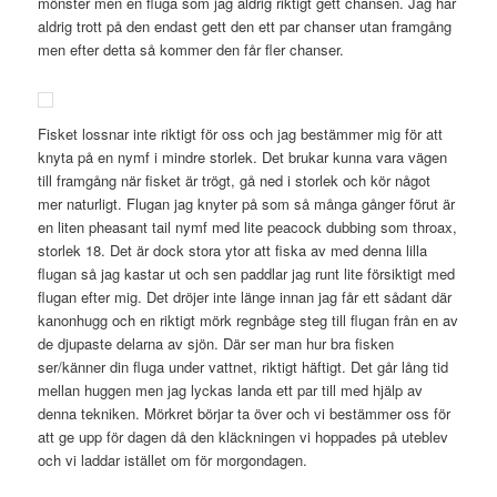
mönster men en fluga som jag aldrig riktigt gett chansen. Jag har
aldrig trott på den endast gett den ett par chanser utan framgång
men efter detta så kommer den får fler chanser.
Fisket lossnar inte riktigt för oss och jag bestämmer mig för att
knyta på en nymf i mindre storlek. Det brukar kunna vara vägen
till framgång när fisket är trögt, gå ned i storlek och kör något
mer naturligt. Flugan jag knyter på som så många gånger förut är
en liten pheasant tail nymf med lite peacock dubbing som throax,
storlek 18. Det är dock stora ytor att fiska av med denna lilla
flugan så jag kastar ut och sen paddlar jag runt lite försiktigt med
flugan efter mig. Det dröjer inte länge innan jag får ett sådant där
kanonhugg och en riktigt mörk regnbåge steg till flugan från en av
de djupaste delarna av sjön. Där ser man hur bra fisken
ser/känner din fluga under vattnet, riktigt häftigt. Det går lång tid
mellan huggen men jag lyckas landa ett par till med hjälp av
denna tekniken. Mörkret börjar ta över och vi bestämmer oss för
att ge upp för dagen då den kläckningen vi hoppades på uteblev
och vi laddar istället om för morgondagen.