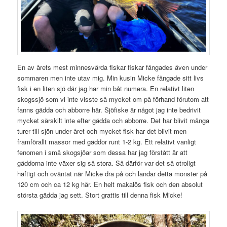
En av årets mest minnesvärda fiskar fiskar fångades även under
sommaren men inte utav mig. Min kusin Micke fångade sitt livs
fisk i en liten sjö där jag har min båt numera. En relativt liten
skogssjö som vi inte visste så mycket om på förhand förutom att
fanns gädda och abborre här. Sjöfiske är något jag inte bedrivit
mycket särskilt inte efter gädda och abborre. Det har blivit många
turer till sjön under året och mycket fisk har det blivit men
framförallt massor med gäddor runt 1-2 kg. Ett relativt vanligt
fenomen i små skogsjöar som dessa har jag förstått är att
gäddorna inte växer sig så stora. Så därför var det så otroligt
häftigt och oväntat när Micke dra på och landar detta monster på
120 cm och ca 12 kg här. En helt makalös fisk och den absolut
största gädda jag sett. Stort grattis till denna fisk Micke!