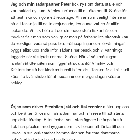
Jag och min radarpartner Peter
fick nys om detta ställe och
vart såklart nyfikna. Vi blev inbjudna till att åka ner till Skåne för
att testfiska och göra ett reportage. Vi var som vanligt inte sena
på att tacka ja till detta erbjudande, testa nya vatten är alltid
lockande. Vi fick höra att det simmade stora fiskar här och
mycket fisk men som vanligt är man på förhand lite skeptisk kan
de verkligen vara så pass bra. Förhoppningar och förväntningar
byggs alltid upp ändå inför sådana här besök och vi var riktigt
taggade när vi styrde ner mot Skåne. När vi så småningom
landar vid Stenbiten som ligger strax utanför Vinslöv och
Kristanstad så har klockan hunnit bli en del. Tanken är att vi skall
köra lite kvällsfiske för att sedan under morgondagen köra en
heldag.
Örjan som driver Stenbiten jakt och fiskecenter
möter upp oss
och berättar för oss om sina dammar och sin resa till att starta
upp detta företag. Efter jobbat som stenläggare i många år så
fick han problem med ryggen som fick honom att tänka till och
utveckla sin verksamhet hemma där han förutom dammarna
också erbjuder jakt och hundträning.