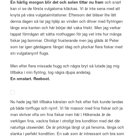
En härlig morgon blir det och solen tittar nu fram
och snart
kan vi se de första vulgatorna kläckas. Vi är inte sena med att
knyta på våra vulgataimitationer. Eftersom det blåser lite lätt
denna dagen så tar jag hjälp av vinden och driver med flytringen
längs ena kanten och här börjar det vaka friskt. Men jag verkar
tappat förmågan att sätta mothuggen för jag vet inte hur många
fiskar jag bommar. Otroligt frusterande men jag gläds åt Peter
som tar igen gårdagens fångst idag och plockar flera fiskar med
sin vulgatanymf fluga.
Men efter flera missade hugg och några bryt så lutade jag mig
tillbaka i min flytring, tog några djupa andetag.
En omstart. Reeboot.
Nu hade jag fått tillbaka känslan och fisk efter fisk kunde landas
på både torrfluga och nymf. Vi får massor med fina fiskar och ja
man skriver ofta om fina fiskar men här i Hökensås är de
verkligen fina, vackra fiskar i otroligt bra kondition med det där
naturliga utseendet. De är prickiga långt ut på fenorna, långa och
slanka i perfekt kondition. En sak som är intressant och bra som