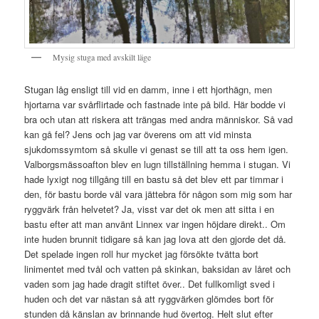
Mysig stuga med avskilt läge
Stugan låg ensligt till vid en damm, inne i ett hjorthägn, men
hjortarna var svårflirtade och fastnade inte på bild. Här bodde vi
bra och utan att riskera att trängas med andra människor. Så vad
kan gå fel? Jens och jag var överens om att vid minsta
sjukdomssymtom så skulle vi genast se till att ta oss hem igen.
Valborgsmässoafton blev en lugn tillställning hemma i stugan. Vi
hade lyxigt nog tillgång till en bastu så det blev ett par timmar i
den, för bastu borde väl vara jättebra för någon som mig som har
ryggvärk från helvetet? Ja, visst var det ok men att sitta i en
bastu efter att man använt Linnex var ingen höjdare direkt.. Om
inte huden brunnit tidigare så kan jag lova att den gjorde det då.
Det spelade ingen roll hur mycket jag försökte tvätta bort
linimentet med tvål och vatten på skinkan, baksidan av låret och
vaden som jag hade dragit stiftet över.. Det fullkomligt sved i
huden och det var nästan så att ryggvärken glömdes bort för
stunden då känslan av brinnande hud övertog. Helt slut efter