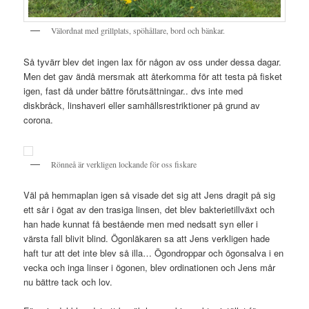
Välordnat med grillplats, spöhållare, bord och bänkar.
Så tyvärr blev det ingen lax för någon av oss under dessa dagar.
Men det gav ändå mersmak att återkomma för att testa på fisket
igen, fast då under bättre förutsättningar.. dvs inte med
diskbråck, linshaveri eller samhällsrestriktioner på grund av
corona.
Rönneå är verkligen lockande för oss fiskare
Väl på hemmaplan igen så visade det sig att Jens dragit på sig
ett sår i ögat av den trasiga linsen, det blev bakterietillväxt och
han hade kunnat få bestående men med nedsatt syn eller i
värsta fall blivit blind. Ögonläkaren sa att Jens verkligen hade
haft tur att det inte blev så illa… Ögondroppar och ögonsalva i en
vecka och inga linser i ögonen, blev ordinationen och Jens mår
nu bättre tack och lov.