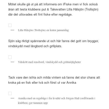
Mötet skulle gå ut på att informera om iFiske men vi fick också
äran att testa klubbens put & Takevatten Lilla Hålsjön (Trollsjön)
där det utlovades ett fint fiske efter regnbåge.
Lilla Hålsjön (Trollsjön) en kulen januaridag
Sjön såg riktigt spännande ut och här fanns det gott om bryggor,
vindskydd med långbord och grillplats.
Välskött med rensbord, vindskydd och grillmöjligheter
Tack vare den isfria och milda vintern så fanns det stor chans att
kroka på en fisk eller två och först ut var Annika
Annika med en regnbåge i fin kvalité och Jörgen Hall (ordförande i
klubben) ger tummen upp