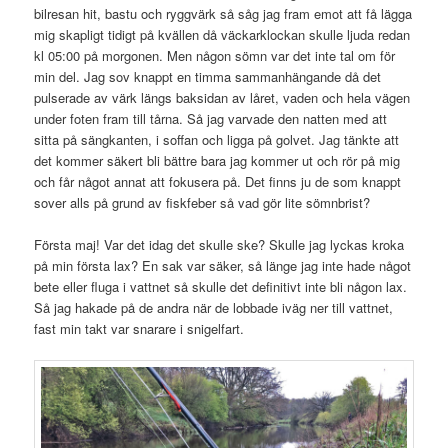
bilresan hit, bastu och ryggvärk så såg jag fram emot att få lägga
mig skapligt tidigt på kvällen då väckarklockan skulle ljuda redan
kl 05:00 på morgonen. Men någon sömn var det inte tal om för
min del. Jag sov knappt en timma sammanhängande då det
pulserade av värk längs baksidan av låret, vaden och hela vägen
under foten fram till tårna. Så jag varvade den natten med att
sitta på sängkanten, i soffan och ligga på golvet. Jag tänkte att
det kommer säkert bli bättre bara jag kommer ut och rör på mig
och får något annat att fokusera på. Det finns ju de som knappt
sover alls på grund av fiskfeber så vad gör lite sömnbrist?
Första maj! Var det idag det skulle ske? Skulle jag lyckas kroka
på min första lax? En sak var säker, så länge jag inte hade något
bete eller fluga i vattnet så skulle det definitivt inte bli någon lax.
Så jag hakade på de andra när de lobbade iväg ner till vattnet,
fast min takt var snarare i snigelfart.