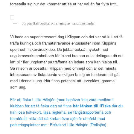
föreställa sig hur det kommer att se ut när väl ån får flyta fritt..
Jörgen Hall berättar om rivning av vandringshinder
Vi hade en superintressant dag i Klippan och det var så kul att få
träffa kunniga och framåtsträvande entusiaster inom Klippans
sport och fiskevårdsklubb. De jobbar också mycket med
ungdomsverksamhet och får ibland bromsa antal deltagare då det
lätt blir fler ungdomar på träffarna än ledare som kan hjälpa till.
Så ni som är bosatta i Klippan med omnejd och är det minsta
intresserade av fiske borde verkligen ta sig en funderare att gå
med i denna klubb. Här finns potential att utvecklas, gammal
som ung.
För att fiska i Lilla Hålsjön (man behöver inte vara medlem i
klubben för att få fiska där) så finns
här länken till iFiske
där du
kan lösa fiskekort, läsa reglerna, se fångstrapporterna och
framförallt hitta rätt då kartan över sjön är utmärkt med
parkeringsplatser mm: Fiskekort Lilla Hålsjön (Trollsjön
)