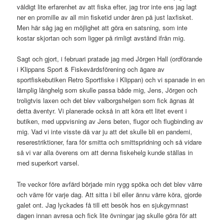
väldigt lite erfarenhet av att fiska efter, jag tror inte ens jag lagt
ner en promille av all min fisketid under åren på just laxfisket.
Men här såg jag en möjlighet att göra en satsning, som inte
kostar skjortan och som ligger på rimligt avstånd ifrån mig.
Sagt och gjort, i februari pratade jag med Jörgen Hall (ordförande
i Klippans Sport & Fiskevårdsförening och ägare av
sportfiskebutiken Retro Sportfiske i Klippan) och vi spanade in en
lämplig långhelg som skulle passa både mig, Jens, Jörgen och
troligtvis laxen och det blev valborgshelgen som fick ägnas åt
detta äventyr. Vi planerade också in att köra ett litet event i
butiken, med uppvisning av Jens beten, flugor och flugbinding av
mig. Vad vi inte visste då var ju att det skulle bli en pandemi,
reserestriktioner, fara för smitta och smittspridning och så vidare
så vi var alla överens om att denna fiskehelg kunde ställas in
med superkort varsel.
Tre veckor före avfärd började min rygg spöka och det blev värre
och värre för varje dag. Att sitta i bil eller ännu värre köra, gjorde
galet ont. Jag lyckades få till ett besök hos en sjukgymnast
dagen innan avresa och fick lite övningar jag skulle göra för att