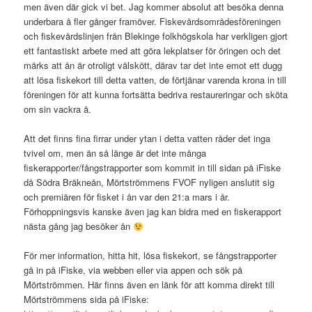
men även där gick vi bet. Jag kommer absolut att besöka denna
underbara å fler gånger framöver. Fiskevårdsområdesföreningen
och fiskevårdslinjen från Blekinge folkhögskola har verkligen gjort
ett fantastiskt arbete med att göra lekplatser för öringen och det
märks att ån är otroligt välskött, därav tar det inte emot ett dugg
att lösa fiskekort till detta vatten, de förtjänar varenda krona in till
föreningen för att kunna fortsätta bedriva restaureringar och sköta
om sin vackra å.
Att det finns fina firrar under ytan i detta vatten råder det inga
tvivel om, men än så länge är det inte många
fiskerapporter/fångstrapporter som kommit in till sidan på iFiske
då Södra Bräkneån, Mörtströmmens FVOF nyligen anslutit sig
och premiären för fisket i ån var den 21:a mars i år.
Förhoppningsvis kanske även jag kan bidra med en fiskerapport
nästa gång jag besöker ån
För mer information, hitta hit, lösa fiskekort, se fångstrapporter
gå in på iFiske, via webben eller via appen och sök på
Mörtströmmen. Här finns även en länk för att komma direkt till
Mörtströmmens sida på iFiske: