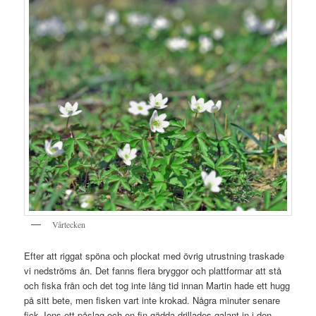
Vårtecken
Efter att riggat spöna och plockat med övrig utrustning traskade
vi nedströms ån. Det fanns flera bryggor och plattformar att stå
och fiska från och det tog inte lång tid innan Martin hade ett hugg
på sitt bete, men fisken vart inte krokad. Några minuter senare
fick Jens ett påslag och en fin gädda drillades galant in i den