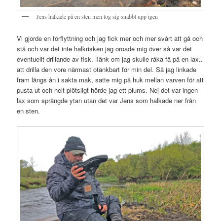
Jens halkade på en sten men tog sig snabbt upp igen
Vi gjorde en förflyttning och jag fick mer och mer svårt att gå och
stå och var det inte halkrisken jag oroade mig över så var det
eventuellt drillande av fisk. Tänk om jag skulle råka få på en lax..
att drilla den vore närmast otänkbart för min del. Så jag linkade
fram längs ån i sakta mak, satte mig på huk mellan varven för att
pusta ut och helt plötsligt hörde jag ett plums. Nej det var ingen
lax som sprängde ytan utan det var Jens som halkade ner från
en sten.