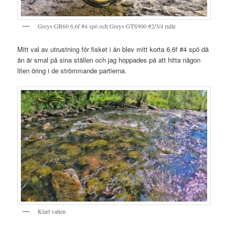
Greys GR60 6,6f #4 spö och Greys GTS900 #2/3/4 rulle
Mitt val av utrustning för fisket i ån blev mitt korta 6,6f #4 spö då
ån är smal på sina ställen och jag hoppades på att hitta någon
liten öring i de strömmande partierna.
Klart vatten