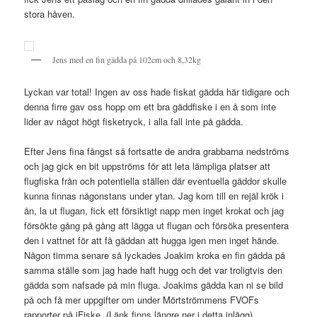
stora håven.
Jens med en fin gädda på 102cm och 8,32kg
Lyckan var total! Ingen av oss hade fiskat gädda här tidigare och
denna firre gav oss hopp om ett bra gäddfiske i en å som inte
lider av något högt fisketryck, i alla fall inte på gädda.
Efter Jens fina fångst så fortsatte de andra grabbarna nedströms
och jag gick en bit uppströms för att leta lämpliga platser att
flugfiska från och potentiella ställen där eventuella gäddor skulle
kunna finnas någonstans under ytan. Jag kom till en rejäl krök i
ån, la ut flugan, fick ett försiktigt napp men inget krokat och jag
försökte gång på gång att lägga ut flugan och försöka presentera
den i vattnet för att få gäddan att hugga igen men inget hände.
Någon timma senare så lyckades Joakim kroka en fin gädda på
samma ställe som jag hade haft hugg och det var troligtvis den
gädda som nafsade på min fluga. Joakims gädda kan ni se bild
på och få mer uppgifter om under Mörtströmmens FVOFs
rapporter på iFiske. (Länk finns längre ner i detta inlägg)