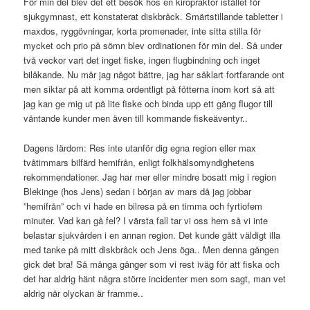
För min del blev det ett besök hos en kiropraktor istället för
sjukgymnast, ett konstaterat diskbråck. Smärtstillande tabletter i
maxdos, ryggövningar, korta promenader, inte sitta stilla för
mycket och prio på sömn blev ordinationen för min del. Så under
två veckor vart det inget fiske, ingen flugbindning och inget
bilåkande. Nu mår jag något bättre, jag har såklart fortfarande ont
men siktar på att komma ordentligt på fötterna inom kort så att
jag kan ge mig ut på lite fiske och binda upp ett gäng flugor till
väntande kunder men även till kommande fiskeäventyr..
Dagens lärdom: Res inte utanför dig egna region eller max
tvåtimmars bilfärd hemifrån, enligt folkhälsomyndighetens
rekommendationer. Jag har mer eller mindre bosatt mig i region
Blekinge (hos Jens) sedan i början av mars då jag jobbar
”hemifrån” och vi hade en bilresa på en timma och fyrtiofem
minuter. Vad kan gå fel? I värsta fall tar vi oss hem så vi inte
belastar sjukvården i en annan region. Det kunde gått väldigt illa
med tanke på mitt diskbråck och Jens öga.. Men denna gången
gick det bra! Så många gånger som vi rest iväg för att fiska och
det har aldrig hänt några större incidenter men som sagt, man vet
aldrig när olyckan är framme..