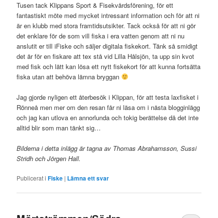
Tusen tack Klippans Sport & Fisekvårdsförening, för ett
fantastiskt möte med mycket intressant information och för att ni
är en klubb med stora framtidsutsikter. Tack också för att ni gör
det enklare för de som vill fiska i era vatten genom att ni nu
anslutit er till iFiske och säljer digitala fiskekort. Tänk så smidigt
det är för en fiskare att tex stå vid Lilla Hålsjön, ta upp sin kvot
med fisk och lätt kan lösa ett nytt fiskekort för att kunna fortsätta
fiska utan att behöva lämna bryggan
Jag gjorde nyligen ett återbesök i Klippan, för att testa laxfisket i
Rönneå men mer om den resan får ni läsa om i nästa blogginlägg
och jag kan utlova en annorlunda och tokig berättelse då det inte
alltid blir som man tänkt sig…
Bilderna i detta inlägg är tagna av Thomas Abrahamsson, Sussi
Stridh och Jörgen Hall.
Publicerat i
Fiske
|
Lämna ett svar