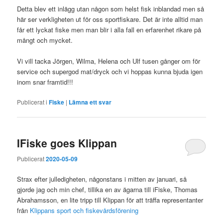
Detta blev ett inlägg utan någon som helst fisk inblandad men så
här ser verkligheten ut för oss sportfiskare. Det är inte alltid man
får ett lyckat fiske men man blir i alla fall en erfarenhet rikare på
mångt och mycket.
Vi vill tacka Jörgen, Wilma, Helena och Ulf tusen gånger om för
service och supergod mat/dryck och vi hoppas kunna bjuda igen
inom snar framtid!!!
Publicerat i
Fiske
|
Lämna ett svar
IFiske goes Klippan
Publicerat
2020-05-09
Strax efter julledigheten, någonstans i mitten av januari, så
gjorde jag och min chef, tillika en av ägarna till iFiske, Thomas
Abrahamsson, en lite tripp till Klippan för att träffa representanter
från
Klippans sport och fiskevårdsförening