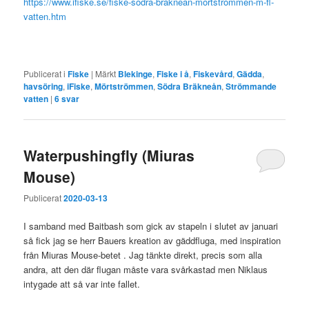
https://www.ifiske.se/fiske-sodra-braknean-mortstrommen-m-fl-
vatten.htm
Publicerat i
Fiske
|
Märkt
Blekinge
,
Fiske i å
,
Fiskevård
,
Gädda
,
havsöring
,
iFiske
,
Mörtströmmen
,
Södra Bräkneån
,
Strömmande
vatten
|
6
svar
Waterpushingfly (Miuras
Mouse)
Publicerat
2020-03-13
I samband med Baitbash som gick av stapeln i slutet av januari
så fick jag se herr Bauers kreation av gäddfluga, med inspiration
från Miuras Mouse-betet . Jag tänkte direkt, precis som alla
andra, att den där flugan måste vara svårkastad men Niklaus
intygade att så var inte fallet.