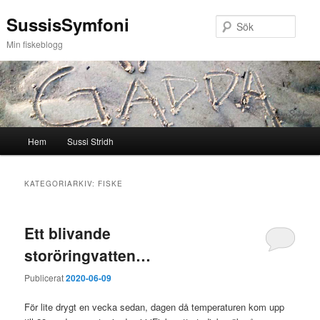
Hoppa
Hoppa
SussisSymfoni
till
till
Sök
primärt
sekundärt
Min fiskeblogg
innehåll
innehåll
Huvudmeny
Hem
Sussi Stridh
KATEGORIARKIV:
FISKE
Ett blivande
storöringvatten…
Publicerat
2020-06-09
För lite drygt en vecka sedan, dagen då temperaturen kom upp