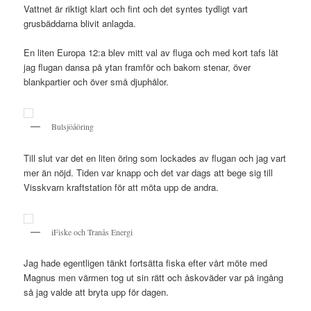
Vattnet är riktigt klart och fint och det syntes tydligt vart
grusbäddarna blivit anlagda.
En liten Europa 12:a blev mitt val av fluga och med kort tafs lät
jag flugan dansa på ytan framför och bakom stenar, över
blankpartier och över små djuphålor.
Bulsjöåöring
Till slut var det en liten öring som lockades av flugan och jag vart
mer än nöjd. Tiden var knapp och det var dags att bege sig till
Visskvarn kraftstation för att möta upp de andra.
iFiske och Tranås Energi
Jag hade egentligen tänkt fortsätta fiska efter vårt möte med
Magnus men värmen tog ut sin rätt och åskoväder var på ingång
så jag valde att bryta upp för dagen.