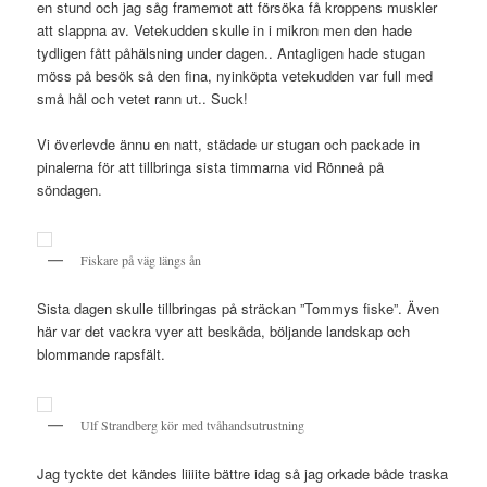
en stund och jag såg framemot att försöka få kroppens muskler
att slappna av. Vetekudden skulle in i mikron men den hade
tydligen fått påhälsning under dagen.. Antagligen hade stugan
möss på besök så den fina, nyinköpta vetekudden var full med
små hål och vetet rann ut.. Suck!
Vi överlevde ännu en natt, städade ur stugan och packade in
pinalerna för att tillbringa sista timmarna vid Rönneå på
söndagen.
Fiskare på väg längs ån
Sista dagen skulle tillbringas på sträckan ”Tommys fiske”. Även
här var det vackra vyer att beskåda, böljande landskap och
blommande rapsfält.
Ulf Strandberg kör med tvåhandsutrustning
Jag tyckte det kändes liiiite bättre idag så jag orkade både traska