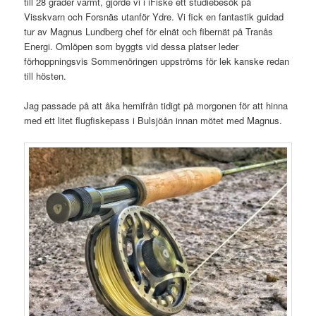
till 28 grader varmt, gjorde vi i iFiske ett studiebesök på
Visskvarn och Forsnäs utanför Ydre. Vi fick en fantastik guidad
tur av Magnus Lundberg chef för elnät och fibernät på Tranås
Energi. Omlöpen som byggts vid dessa platser leder
förhoppningsvis Sommenöringen uppströms för lek kanske redan
till hösten.
Jag passade på att åka hemifrån tidigt på morgonen för att hinna
med ett litet flugfiskepass i Bulsjöån innan mötet med Magnus.