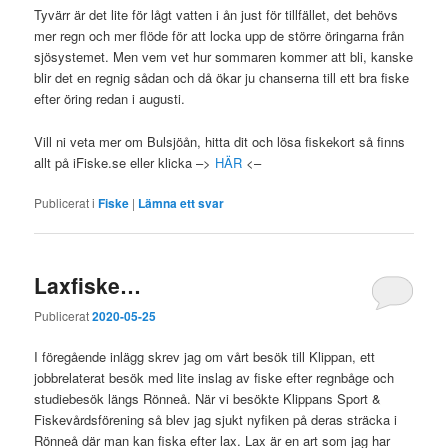
Tyvärr är det lite för lågt vatten i ån just för tillfället, det behövs
mer regn och mer flöde för att locka upp de större öringarna från
sjösystemet. Men vem vet hur sommaren kommer att bli, kanske
blir det en regnig sådan och då ökar ju chanserna till ett bra fiske
efter öring redan i augusti.
Vill ni veta mer om Bulsjöån, hitta dit och lösa fiskekort så finns
allt på iFiske.se eller klicka –>
HÄR
<–
Publicerat i
Fiske
|
Lämna ett svar
Laxfiske…
Publicerat
2020-05-25
I föregående inlägg skrev jag om vårt besök till Klippan, ett
jobbrelaterat besök med lite inslag av fiske efter regnbåge och
studiebesök längs Rönneå. När vi besökte Klippans Sport &
Fiskevårdsförening så blev jag sjukt nyfiken på deras sträcka i
Rönneå där man kan fiska efter lax. Lax är en art som jag har