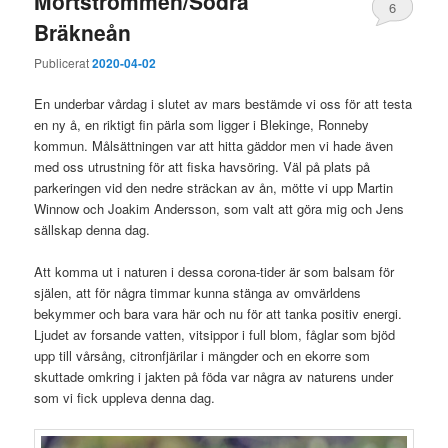
Mörtströmmen/Södra
6
Bräkneån
Publicerat
2020-04-02
En underbar vårdag i slutet av mars bestämde vi oss för att testa
en ny å, en riktigt fin pärla som ligger i Blekinge, Ronneby
kommun. Målsättningen var att hitta gäddor men vi hade även
med oss utrustning för att fiska havsöring. Väl på plats på
parkeringen vid den nedre sträckan av ån, mötte vi upp Martin
Winnow och Joakim Andersson, som valt att göra mig och Jens
sällskap denna dag.
Att komma ut i naturen i dessa corona-tider är som balsam för
själen, att för några timmar kunna stänga av omvärldens
bekymmer och bara vara här och nu för att tanka positiv energi.
Ljudet av forsande vatten, vitsippor i full blom, fåglar som bjöd
upp till vårsång, citronfjärilar i mängder och en ekorre som
skuttade omkring i jakten på föda var några av naturens under
som vi fick uppleva denna dag.