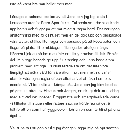
inte så värst bra han heller men men..
Lördagens schema bestod av att Jens och jag tog plats i
korridoren utanför Retro Sportfiske i Tullsonhuset, där vi dukade
upp beten och flugor på ett par rejält tilltagna bord. Det var ingen
anstormning med folk i huset men en del dök upp och beskådade
våra alster, ställde lite frågor och passade på att köpa beten och
flugor på plats. Eftermiddagen tillbringades återigen längs
Rönneå i jakten på lax men inte en tillstymmelse till fisk för vår
del. Min rygg började ge upp fullständigt och Jens hade stora
problem med sitt öga. Vi diskuterade lite om det inte vore
lämpligt att söka vård för våra åkommor, men nej, nu var vi
utanför våra egna regioner och alternativet att åka hem blev
nedröstat. Vi fortsatte att kämpa på.. Jens och jag blev bjudna
på grekisk afton av Helena och Jörgen, en riktigt delikat middag
med allt vad det innebar. Proppmätta och smärtpåverkade körde
vi tillbaka till stugan eller rättare sagt så körde jag då det är
bättre att en som har ryggproblem kör än en som är blind på ena
ögat…
Väl tillbaka i stugan skulle jag återigen lägga mig på spikmattan