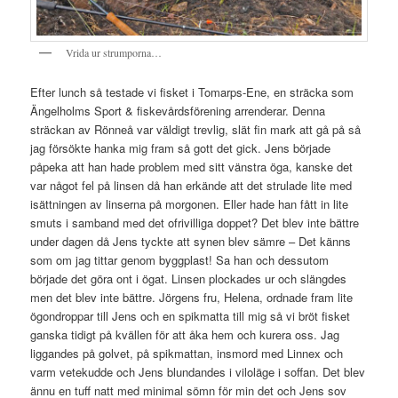
Vrida ur strumporna…
Efter lunch så testade vi fisket i Tomarps-Ene, en sträcka som
Ängelholms Sport & fiskevårdsförening arrenderar. Denna
sträckan av Rönneå var väldigt trevlig, slät fin mark att gå på så
jag försökte hanka mig fram så gott det gick. Jens började
påpeka att han hade problem med sitt vänstra öga, kanske det
var något fel på linsen då han erkände att det strulade lite med
isättningen av linserna på morgonen. Eller hade han fått in lite
smuts i samband med det ofrivilliga doppet? Det blev inte bättre
under dagen då Jens tyckte att synen blev sämre – Det känns
som om jag tittar genom byggplast! Sa han och dessutom
började det göra ont i ögat. Linsen plockades ur och slängdes
men det blev inte bättre. Jörgens fru, Helena, ordnade fram lite
ögondroppar till Jens och en spikmatta till mig så vi bröt fisket
ganska tidigt på kvällen för att åka hem och kurera oss. Jag
liggandes på golvet, på spikmattan, insmord med Linnex och
varm vetekudde och Jens blundandes i viloläge i soffan. Det blev
ännu en tuff natt med minimal sömn för min det och Jens sov