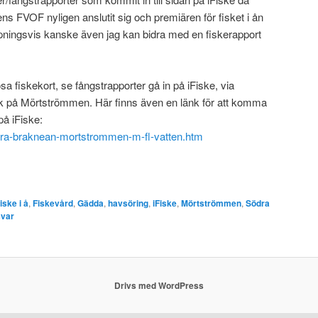
 FVOF nyligen anslutit sig och premiären för fisket i ån
ppningsvis kanske även jag kan bidra med en fiskerapport
lösa fiskekort, se fångstrapporter gå in på iFiske, via
k på Mörtströmmen. Här finns även en länk för att komma
på iFiske:
odra-braknean-mortstrommen-m-fl-vatten.htm
iske i å
,
Fiskevård
,
Gädda
,
havsöring
,
iFiske
,
Mörtströmmen
,
Södra
var
Drivs med WordPress