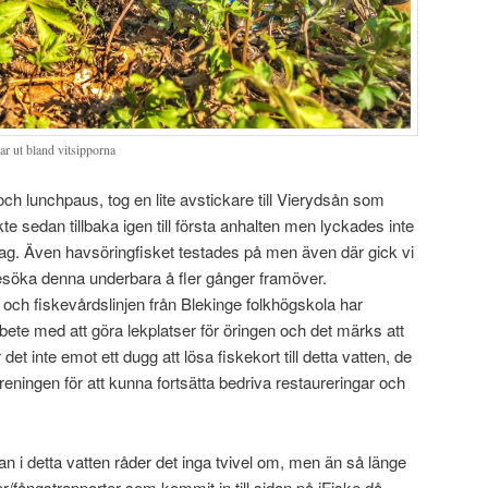
r ut bland vitsipporna
ch lunchpaus, tog en lite avstickare till Vierydsån som
te sedan tillbaka igen till första anhalten men lyckades inte
dag. Även havsöringfisket testades på men även där gick vi
esöka denna underbara å fler gånger framöver.
ch fiskevårdslinjen från Blekinge folkhögskola har
arbete med att göra lekplatser för öringen och det märks att
r det inte emot ett dugg att lösa fiskekort till detta vatten, de
föreningen för att kunna fortsätta bedriva restaureringar och
ytan i detta vatten råder det inga tvivel om, men än så länge
r/fångstrapporter som kommit in till sidan på iFiske då