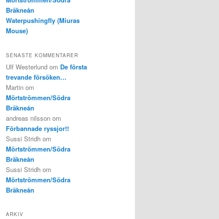
Bräkneån
Waterpushingfly (Miuras
Mouse)
SENASTE KOMMENTARER
Ulf Westerlund
om
De första
trevande försöken…
Martin
om
Mörtströmmen/Södra
Bräkneån
andreas nilsson
om
Förbannade ryssjor!!
Sussi Stridh
om
Mörtströmmen/Södra
Bräkneån
Sussi Stridh
om
Mörtströmmen/Södra
Bräkneån
ARKIV