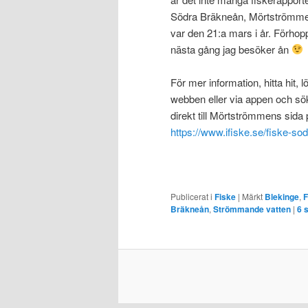
Södra Bräkneån, Mörtströmmens
var den 21:a mars i år. Förho
nästa gång jag besöker ån
För mer information, hitta hit, 
webben eller via appen och sö
direkt till Mörtströmmens sida 
https://www.ifiske.se/fiske-s
Publicerat i
Fiske
|
Märkt
Blekinge
,
F
Bräkneån
,
Strömmande vatten
|
6
s