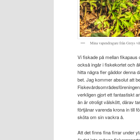
Mina vapendragare från Greys vila
Vi fiskade på mellan fikapaus o
också ingår i fiskekortet och åk
hitta några fler gäddor denna 
bet. Jag kommer absolut att b
Fiskevårdsområdesföreningen o
verkligen gjort ett fantastiskt 
ån är otroligt välskött, därav ta
förtjänar varenda krona in till 
sköta om sin vackra å.
Att det finns fina firrar under 
är det inte många fiskerapporte