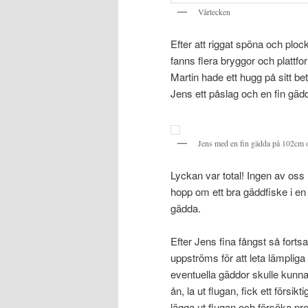
Vårtecken
Efter att riggat spöna och plo
fanns flera bryggor och plattfor
Martin hade ett hugg på sitt be
Jens ett påslag och en fin gädd
Jens med en fin gädda på 102cm 
Lyckan var total! Ingen av oss
hopp om ett bra gäddfiske i en å
gädda.
Efter Jens fina fångst så fort
uppströms för att leta lämpliga p
eventuella gäddor skulle kunna 
ån, la ut flugan, fick ett försi
lägga ut flugan och försöka pre