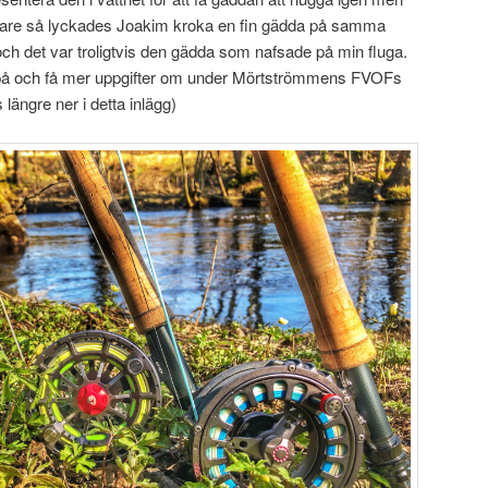
are så lyckades Joakim kroka en fin gädda på samma
och det var troligtvis den gädda som nafsade på min fluga.
 på och få mer uppgifter om under Mörtströmmens FVOFs
 längre ner i detta inlägg)