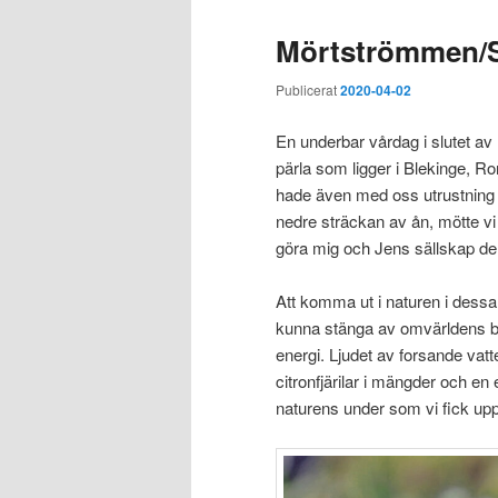
Mörtströmmen/
Publicerat
2020-04-02
En underbar vårdag i slutet av 
pärla som ligger i Blekinge, R
hade även med oss utrustning f
nedre sträckan av ån, mötte v
göra mig och Jens sällskap de
Att komma ut i naturen i dessa
kunna stänga av omvärldens be
energi. Ljudet av forsande vatte
citronfjärilar i mängder och e
naturens under som vi fick up