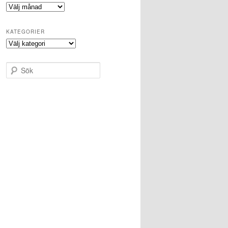
Arkiv
KATEGORIER
Kategorier
S
ö
k