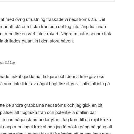
ckat med övrig utrustning traskade vi nedströms ån. Det
mar att stå och fiska från och det tog inte lång tid innan
te, men fisken vart inte krokad. Några minuter senare fick
a drillades galant in i den stora håven.
och 8,32kg
 hade fiskat gädda här tidigare och denna firre gav oss
 som inte lider av något högt fisketryck, i alla fall inte på
satte de andra grabbarna nedströms och jag gick en bit
latser att flugfiska från och potentiella ställen där
finnas någonstans under ytan. Jag kom till en rejäl krök i
ktigt napp men inget krokat och jag försökte gång på gång att
sentera den i vattnet för att få gäddan att hugga igen men