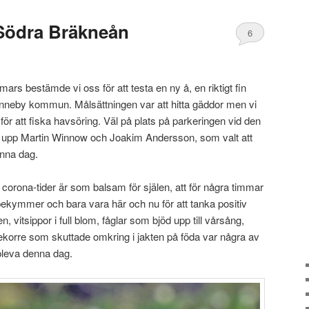
Södra Bräkneån
6
mars bestämde vi oss för att testa en ny å, en riktigt fin
onneby kommun. Målsättningen var att hitta gäddor men vi
ör att fiska havsöring. Väl på plats på parkeringen vid den
i upp Martin Winnow och Joakim Andersson, som valt att
nna dag.
 corona-tider är som balsam för själen, att för några timmar
kymmer och bara vara här och nu för att tanka positiv
n, vitsippor i full blom, fåglar som bjöd upp till vårsång,
n ekorre som skuttade omkring i jakten på föda var några av
pleva denna dag.