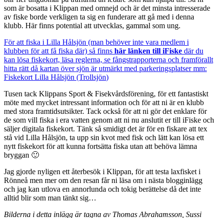
som är bosatta i Klippan med omnejd och är det minsta intresserade
av fiske borde verkligen ta sig en funderare att gå med i denna
klubb. Här finns potential att utvecklas, gammal som ung.
För att fiska i Lilla Hålsjön (man behöver inte vara medlem i
klubben för att få fiska där) så finns
här länken till iFiske
där du
kan lösa fiskekort, läsa reglerna, se fångstrapporterna och framförallt
hitta rätt då kartan över sjön är utmärkt med parkeringsplatser mm:
Fiskekort Lilla Hålsjön (Trollsjön
)
Tusen tack Klippans Sport & Fisekvårdsförening, för ett fantastiskt
möte med mycket intressant information och för att ni är en klubb
med stora framtidsutsikter. Tack också för att ni gör det enklare för
de som vill fiska i era vatten genom att ni nu anslutit er till iFiske och
säljer digitala fiskekort. Tänk så smidigt det är för en fiskare att tex
stå vid Lilla Hålsjön, ta upp sin kvot med fisk och lätt kan lösa ett
nytt fiskekort för att kunna fortsätta fiska utan att behöva lämna
bryggan 🙂
Jag gjorde nyligen ett återbesök i Klippan, för att testa laxfisket i
Rönneå men mer om den resan får ni läsa om i nästa blogginlägg
och jag kan utlova en annorlunda och tokig berättelse då det inte
alltid blir som man tänkt sig…
Bilderna i detta inlägg är tagna av Thomas Abrahamsson, Sussi