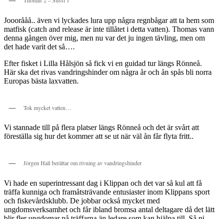
Thomas 2 – Sussi 1
Jooorååå.. även vi lyckades lura upp några regnbågar att ta hem som
matfisk (catch and release är inte tillåtet i detta vatten). Thomas vann
denna gången över mig, men nu var det ju ingen tävling, men om
det hade varit det så….
Efter fisket i Lilla Hålsjön så fick vi en guidad tur längs Rönneå.
Här ska det rivas vandringshinder om några år och ån spås bli norra
Europas bästa laxvatten.
Tok mycket vatten…
Vi stannade till på flera platser längs Rönneå och det är svårt att
föreställa sig hur det kommer att se ut när väl ån får flyta fritt..
Jörgen Hall berättar om rivning av vandringshinder
Vi hade en superintressant dag i Klippan och det var så kul att få
träffa kunniga och framåtsträvande entusiaster inom Klippans sport
och fiskevårdsklubb. De jobbar också mycket med
ungdomsverksamhet och får ibland bromsa antal deltagare då det lätt
blir fler ungdomar på träffarna än ledare som kan hjälpa till. Så ni