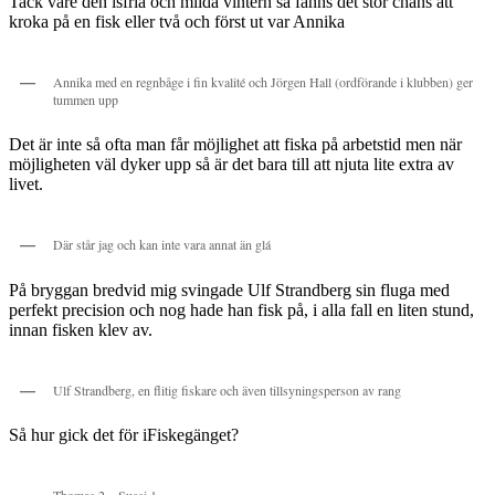
Tack vare den isfria och milda vintern så fanns det stor chans att
kroka på en fisk eller två och först ut var Annika
Annika med en regnbåge i fin kvalité och Jörgen Hall (ordförande i klubben) ger
tummen upp
Det är inte så ofta man får möjlighet att fiska på arbetstid men när
möjligheten väl dyker upp så är det bara till att njuta lite extra av
livet.
Där står jag och kan inte vara annat än glá
På bryggan bredvid mig svingade Ulf Strandberg sin fluga med
perfekt precision och nog hade han fisk på, i alla fall en liten stund,
innan fisken klev av.
Ulf Strandberg, en flitig fiskare och även tillsyningsperson av rang
Så hur gick det för iFiskegänget?