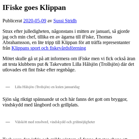
IFiske goes Klippan
Publicerat
2020-05-09
av
Sussi Stridh
Strax efter julledigheten, någonstans i mitten av januari, så gjorde
jag och min chef, tillika en av ägarna till iFiske, Thomas
Abrahamsson, en lite tripp till Klippan för att träffa representanter
från
Klippans sport och fiskevårdsförening
Mötet skulle gå ut på att informera om iFiske men vi fick också äran
att testa klubbens put & Takevatten Lilla Hålsjön (Trollsjön) där det
utlovades ett fint fiske efter regnbåge.
Lilla Hålsjön (Trollsjön) en kulen januaridag
Sjön såg riktigt spännande ut och här fanns det gott om bryggor,
vindskydd med långbord och grillplats.
Välskött med rensbord, vindskydd och grillmöjligheter