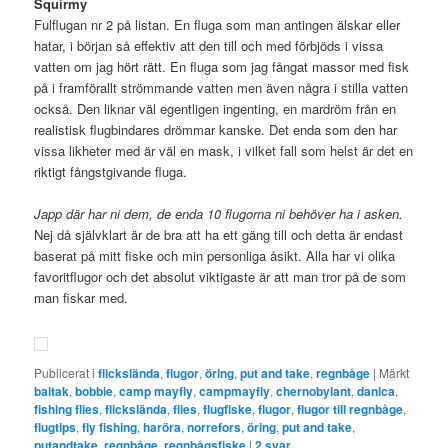
Squirmy
Fulflugan nr 2 på listan. En fluga som man antingen älskar eller
hatar, i början så effektiv att den till och med förbjöds i vissa
vatten om jag hört rätt. En fluga som jag fångat massor med fisk
på i framförallt strömmande vatten men även några i stilla vatten
också. Den liknar väl egentligen ingenting, en mardröm från en
realistisk flugbindares drömmar kanske. Det enda som den har
vissa likheter med är väl en mask, i vilket fall som helst är det en
riktigt fångstgivande fluga.
Japp där har ni dem, de enda 10 flugorna ni behöver ha i asken.
Nej då självklart är de bra att ha ett gäng till och detta är endast
baserat på mitt fiske och min personliga åsikt. Alla har vi olika
favoritflugor och det absolut viktigaste är att man tror på de som
man fiskar med.
Publicerat i
flickslända
,
flugor
,
öring
,
put and take
,
regnbåge
|
Märkt
baltak
,
bobbie
,
camp mayfly
,
campmayfly
,
chernobylant
,
danica
,
fishing flies
,
flickslända
,
flies
,
flugfiske
,
flugor
,
flugor till regnbåge
,
flugtips
,
fly fishing
,
haröra
,
norrefors
,
öring
,
put and take
,
putandtake
,
regnbåge
,
regnbågsfiske
|
2
svar