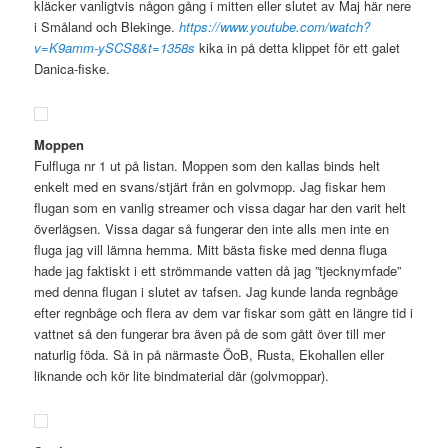
kläcker vanligtvis någon gång i mitten eller slutet av Maj här nere
i Småland och Blekinge.
https://www.youtube.com/watch?
v=K9amm-ySCS8&t=1358s
kika in på detta klippet för ett galet
Danica-fiske.
Moppen
Fulfluga nr 1 ut på listan. Moppen som den kallas binds helt
enkelt med en svans/stjärt från en golvmopp. Jag fiskar hem
flugan som en vanlig streamer och vissa dagar har den varit helt
överlägsen. Vissa dagar så fungerar den inte alls men inte en
fluga jag vill lämna hemma. Mitt bästa fiske med denna fluga
hade jag faktiskt i ett strömmande vatten då jag ”tjecknymfade”
med denna flugan i slutet av tafsen. Jag kunde landa regnbåge
efter regnbåge och flera av dem var fiskar som gått en längre tid i
vattnet så den fungerar bra även på de som gått över till mer
naturlig föda. Så in på närmaste ÖoB, Rusta, Ekohallen eller
liknande och kör lite bindmaterial där (golvmoppar).