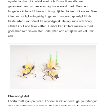
nymfer jag kom i kontakt med och förmodligen eller nej
garanterat den nymfen som jag fiskar mest med. Men den
fungerar väl bara till harr och öring i fjällen tänker ni kanske. Men
icke, en otroligt mångsidig fluga som fungerar ypperligt till de
flesta arter. Framförallt till regnbåge skulle jag säga och öring
såklart i put and take vatten. Haröra kan imitera massvis med
godsaker som fisken äter under ytan och ett självklart val i min
ask.
Chernobyl Ant
Första torrflugan på listan. För det är väl en torrfluga, jo flyter gör
den och riktigt bra dessutom. Vad den imiterar är lite oklart men