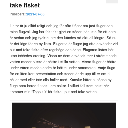
take fisket
Publicerat
2021-07-06
Listor är ju alltid roligt och jag får ofta frågor om just flugor och
mina flugval. Jag har faktiskt gjort en sådan här lista för ett antal
år sedan och jag tyckte inte den kändes så aktuell längre. Så nu
är det läge för en ny lista. Flugorna är flugor jag ofta använder vid
put and take fiske efter regnbåge och öring. Flugorna listas här
utan inbördes ordning. Vissa av dem används mer i strömmande
vatten medan vissa är bättre i stilla vatten. Vissa flugor är bättre
under våren medan andra är bättre under sommaren. Varje fluga
får en liten kort presentation och sedan är de upp till er om ni
håller med eller inte alls håller med. Kanske hittar ni någon ny
fluga som borde finnas i era askar. I vilket fall som helst här
kommer min ”Topp 10” för fiske i put and take vatten.