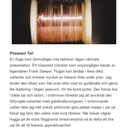
Pheasant Tail
En fluga som förmodligen inte behöver någon närmare
presentation. Ett klassiskt mönster som ursprungligen bands av
legendaren Frank Sawyer. Flugan kan bindas i flera olika
varianter och imiterar mycket av fiskens föda under ytan. Jag
binder den oftast som här ovan eller med en guldskalle och gärna
lite dubbning i färgen peacock, för lite extra lyster. Den fiskas bra
i både sjö och ström, i strömmen föredrar jag att använda den
förtyngda varianten med guldskalle/tungsten. I strömmande
vatten låter jag helt enkelt strömmen göra jobbet medan i sjö så
fiskar jag hem den sakta med små rörelser. När fisken vägrar
hugga på de stora färggranna streamersarna så är detta ett bra
val för att få fiskens uppmärksamhet.