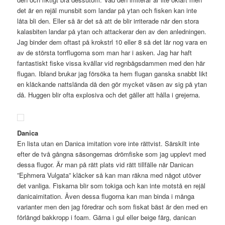
det är en rejäl munsbit som landar på ytan och fisken kan inte
låta bli den. Eller så är det så att de blir irriterade när den stora
kalasbiten landar på ytan och attackerar den av den anledningen.
Jag binder dem oftast på krokstrl 10 eller 8 så det lär nog vara en
av de största torrflugorna som man har i asken. Jag har haft
fantastiskt fiske vissa kvällar vid regnbågsdammen med den här
flugan. Ibland brukar jag försöka ta hem flugan ganska snabbt likt
en kläckande nattslända då den gör mycket väsen av sig på ytan
då. Huggen blir ofta explosiva och det gäller att hålla i grejerna.
Danica
En lista utan en Danica imitation vore inte rättvist. Särskilt inte
efter de två gångna säsongernas drömfiske som jag upplevt med
dessa flugor. Är man på rätt plats vid rätt tillfälle när Danican
”Ephmera Vulgata” kläcker så kan man räkna med något utöver
det vanliga. Fiskarna blir som tokiga och kan inte motstå en rejäl
danicaimitation. Även dessa flugorna kan man binda i många
varianter men den jag föredrar och som fiskat bäst är den med en
förlängd bakkropp i foam. Gärna i gul eller beige färg, danican