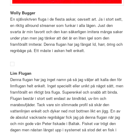
Wolly Bugger
En självskriven fluga i de flesta askar, oavsett art. Ja i stort sett,
en riktig allround streamer som funkar i alla lägen. Just den
svarta är min favorit och den kan säkerligen imitera många saker
under ytan men jag tänker att det är en liten igel som den
framförallt imiterar. Denna flugan har jag fångat Id, harr, öring och
regnbåge på. Ett måste i asken helt enkelt.
Lim Flugan
Denna flugan har jag inget namn på så jag väljer att kalla den för
limflugan helt enkelt. Inget speciellt eller unikt på något sätt, men
framförallt en riktigt bra fluga. Superenkel och snabb att binda.
Flugan består i stort sett endast av bindtråd, uv-lim och
maraboufjäder. Tack vare sin slimmade profil så skär den
vattenlinjen enkelt och dyker ned mot bottnen likt en jigg. En av
de absolut vackraste regnbågar fick jag på denna flugan när jag
och min gode vän Peter fiskade i Baltak. Fisket var trögt den
dagen men nästan längst upp i systemet så stod det en fisk i