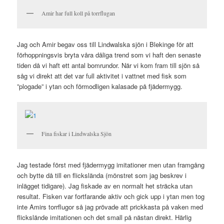
Amir har full koll på torrflugan
Jag och Amir begav oss till Lindwalska sjön i Blekinge för att
förhoppningsvis bryta våra dåliga trend som vi haft den senaste
tiden då vi haft ett antal bomrundor. När vi kom fram till sjön så
såg vi direkt att det var full aktivitet i vattnet med fisk som
”plogade” i ytan och förmodligen kalasade på fjädermygg.
Fina fiskar i Lindwalska Sjön
Jag testade först med fjädermygg imitationer men utan framgång
och bytte då till en flickslända (mönstret som jag beskrev i
inlägget tidigare). Jag fiskade av en normalt het sträcka utan
resultat. Fisken var fortfarande aktiv och gick upp i ytan men tog
inte Amirs torrflugor så jag prövade att prickkasta på vaken med
flickslände imitationen och det small på nästan direkt. Härlig