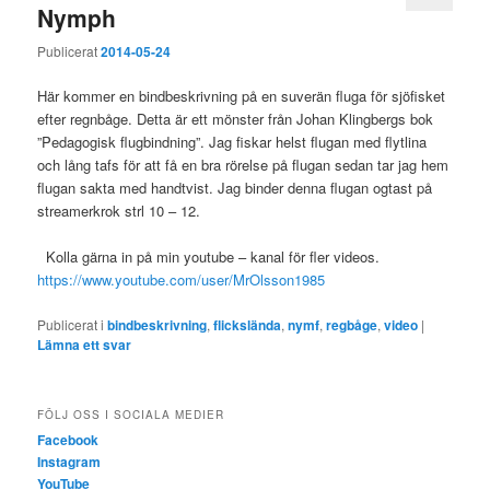
Nymph
Publicerat
2014-05-24
Här kommer en bindbeskrivning på en suverän fluga för sjöfisket
efter regnbåge. Detta är ett mönster från Johan Klingbergs bok
”Pedagogisk flugbindning”. Jag fiskar helst flugan med flytlina
och lång tafs för att få en bra rörelse på flugan sedan tar jag hem
flugan sakta med handtvist. Jag binder denna flugan ogtast på
streamerkrok strl 10 – 12.
Kolla gärna in på min youtube – kanal för fler videos.
https://www.youtube.com/user/MrOlsson1985
Publicerat i
bindbeskrivning
,
flickslända
,
nymf
,
regbåge
,
video
|
Lämna ett svar
FÖLJ OSS I SOCIALA MEDIER
Facebook
Instagram
YouTube