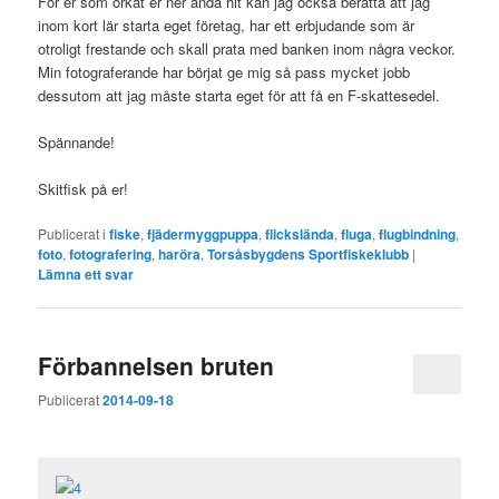
För er som orkat er ner ända hit kan jag också berätta att jag
inom kort lär starta eget företag, har ett erbjudande som är
otroligt frestande och skall prata med banken inom några veckor.
Min fotograferande har börjat ge mig så pass mycket jobb
dessutom att jag måste starta eget för att få en F-skattesedel.
Spännande!
Skitfisk på er!
Publicerat i
fiske
,
fjädermyggpuppa
,
flickslända
,
fluga
,
flugbindning
,
foto
,
fotografering
,
haröra
,
Torsåsbygdens Sportfiskeklubb
|
Lämna ett svar
Förbannelsen bruten
Publicerat
2014-09-18