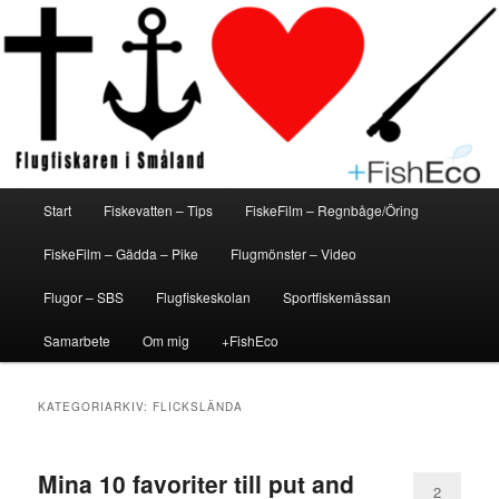
Hoppa
Hoppa
En flugfiskeblogg för alla
Flugfiskaren i Småland
till
till
primärt
sekundärt
innehåll
innehåll
Huvudmeny
Start
Fiskevatten – Tips
FiskeFilm – Regnbåge/Öring
FiskeFilm – Gädda – Pike
Flugmönster – Video
Flugor – SBS
Flugfiskeskolan
Sportfiskemässan
Samarbete
Om mig
+FishEco
KATEGORIARKIV:
FLICKSLÄNDA
Mina 10 favoriter till put and
2