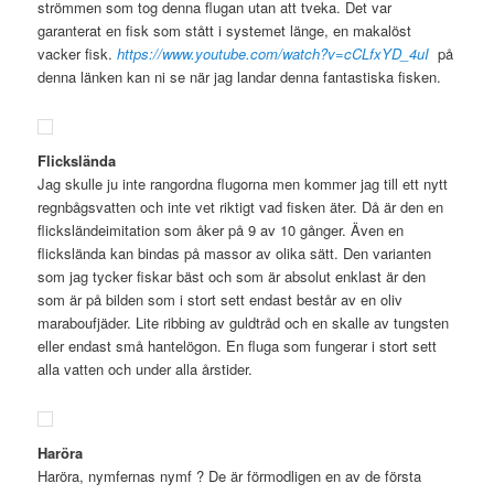
strömmen som tog denna flugan utan att tveka. Det var
garanterat en fisk som stått i systemet länge, en makalöst
vacker fisk.
https://www.youtube.com/watch?v=cCLfxYD_4uI
på
denna länken kan ni se när jag landar denna fantastiska fisken.
Flickslända
Jag skulle ju inte rangordna flugorna men kommer jag till ett nytt
regnbågsvatten och inte vet riktigt vad fisken äter. Då är den en
flicksländeimitation som åker på 9 av 10 gånger. Även en
flickslända kan bindas på massor av olika sätt. Den varianten
som jag tycker fiskar bäst och som är absolut enklast är den
som är på bilden som i stort sett endast består av en oliv
maraboufjäder. Lite ribbing av guldtråd och en skalle av tungsten
eller endast små hantelögon. En fluga som fungerar i stort sett
alla vatten och under alla årstider.
Haröra
Haröra, nymfernas nymf ? De är förmodligen en av de första