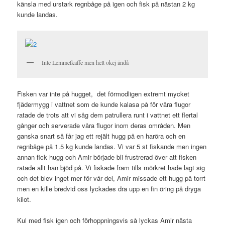
känsla med urstark regnbåge på igen och fisk på nästan 2 kg
kunde landas.
Inte Lemmelkaffe men helt okej ändå
Fisken var inte på hugget, det förmodligen extremt mycket
fjädermygg i vattnet som de kunde kalasa på för våra flugor
ratade de trots att vi såg dem patrullera runt i vattnet ett flertal
gånger och serverade våra flugor inom deras områden. Men
ganska snart så får jag ett rejält hugg på en haröra och en
regnbåge på 1.5 kg kunde landas. Vi var 5 st fiskande men ingen
annan fick hugg och Amir började bli frustrerad över att fisken
ratade allt han bjöd på. Vi fiskade fram tills mörkret hade lagt sig
och det blev inget mer för vår del, Amir missade ett hugg på torrt
men en kille bredvid oss lyckades dra upp en fin öring på dryga
kilot.
Kul med fisk igen och förhoppningsvis så lyckas Amir nästa