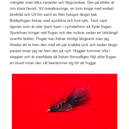
mängder med olika varianter och färgcombos. Den på bilden är
min klara favorit. Vit marabouvinge, en tunn kropp med endast
bindtråd och UV-lim samt en liten hotspot längst bak.
Bobbyflugan fiskas med sjunklina och kort tafs. Tack vare
ögonen som är utav tjock foam i cylinderform så flyter flugan.
Sjunklinan tvingar ned flugan och den svävar sedan en tafslängd
ovanför botten. Flugan kan fiskas otroligt långsamt men jag
föredra att ta hem den med ett par snabba ryck och sedan långa
pauser innan jag tar hem den på nytt. Huggen kommer ofta i
stoppen och är stenhårda då fisken förmodligen följt efter flugan
en stund innan den väl bestämmer sig för att hugga.