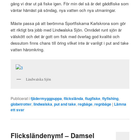
gång vi drar ut på fiske igen. För min del så är det gäddfiske som
väntar härnäst på söndag, nya vatten och nya utmaningar.
Måste passa på att berömma Sportfiskarna Karlskrona som gör
ett riktigt bra jobb med Lindwalska Sjön. Området runt sjön är
välskött och det är gott om fisk med överlag god kvalité och
dessutom finns chans till öring vilket inte är vanligt i put and take
vatten häromkring.
Lindwalska Sjön
Publicerat i
fjädermyggpuppa
,
flickslända
,
flugfiske
,
flyfishing
,
globetrotter
,
lindwalska
,
put and take
,
regbåge
,
regnbåge
|
Lämna
ett svar
Flicksländenymf – Damsel