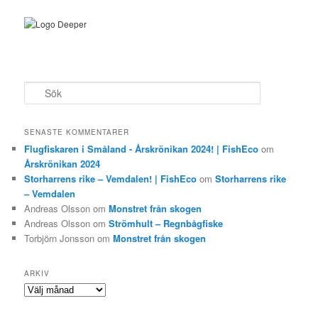
S
ö
k
SENASTE KOMMENTARER
Flugfiskaren i Småland - Årskrönikan 2024! | FishEco
om
Årskrönikan 2024
Storharrens rike – Vemdalen! | FishEco
om
Storharrens rike
– Vemdalen
Andreas Olsson
om
Monstret från skogen
Andreas Olsson
om
Strömhult – Regnbågfiske
Torbjörn Jonsson
om
Monstret från skogen
ARKIV
Arkiv