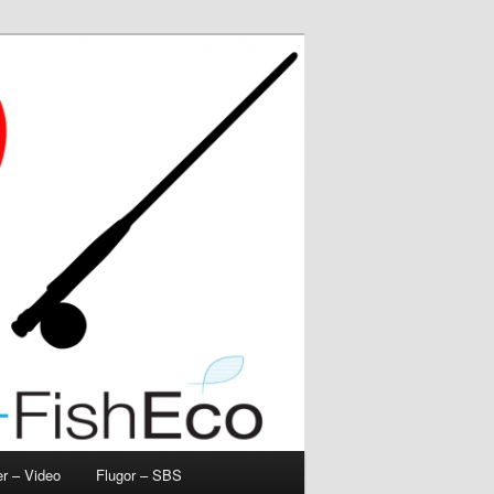
r – Video
Flugor – SBS