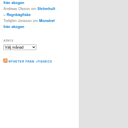
från skogen
Andreas Olsson
om
Strömhult
– Regnbågfiske
Torbjörn Jonsson
om
Monstret
från skogen
ARKIV
Arkiv
NYHETER FRÅN +FISHECO