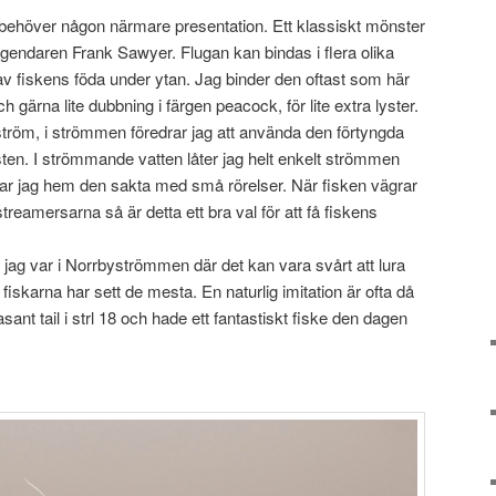
 behöver någon närmare presentation. Ett klassiskt mönster
gendaren Frank Sawyer. Flugan kan bindas i flera olika
av fiskens föda under ytan. Jag binder den oftast som här
 gärna lite dubbning i färgen peacock, för lite extra lyster.
ström, i strömmen föredrar jag att använda den förtyngda
ten. I strömmande vatten låter jag helt enkelt strömmen
kar jag hem den sakta med små rörelser. När fisken vägrar
reamersarna så är detta ett bra val för att få fiskens
 jag var i Norrbyströmmen där det kan vara svårt att lura
 fiskarna har sett de mesta. En naturlig imitation är ofta då
sant tail i strl 18 och hade ett fantastiskt fiske den dagen