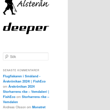
S
ö
k
SENASTE KOMMENTARER
Flugfiskaren i Småland -
Årskrönikan 2024! | FishEco
om
Årskrönikan 2024
Storharrens rike – Vemdalen! |
FishEco
om
Storharrens rike –
Vemdalen
Andreas Olsson
om
Monstret