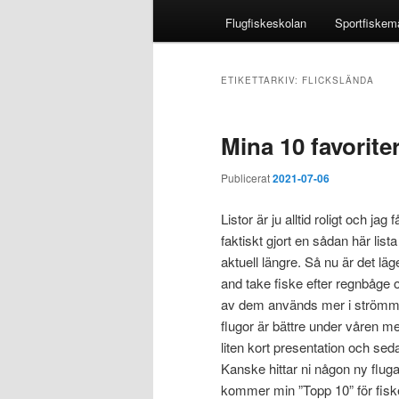
Flugfiskeskolan
Sportfiskem
ETIKETTARKIV:
FLICKSLÄNDA
Mina 10 favoriter
Publicerat
2021-07-06
Listor är ju alltid roligt och ja
faktiskt gjort en sådan här list
aktuell längre. Så nu är det läg
and take fiske efter regnbåge o
av dem används mer i strömmand
flugor är bättre under våren m
liten kort presentation och seda
Kanske hittar ni någon ny fluga 
kommer min ”Topp 10” för fiske