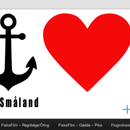
åland
FiskeFilm – Regnbåge/Öring
FiskeFilm – Gädda – Pike
Flugmönste