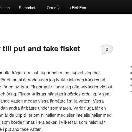
ässan
Samarbete
Om mig
+FishEco
 till put and take fisket
2
g får ofta frågor om just flugor och mina flugval. Jag har
a för ett antal år sedan och jag tyckte inte den kändes så
e för en ny lista. Flugorna är flugor jag ofta använder vid put
ch öring. Flugorna listas här utan inbördes ordning. Vissa
e vatten medan vissa är bättre i stilla vatten. Vissa
edan andra är bättre under sommaren. Varje fluga får en
n är de upp till er om ni håller med eller inte alls håller med.
som borde finnas i era askar. I vilket fall som helst här
 i put and take vatten.