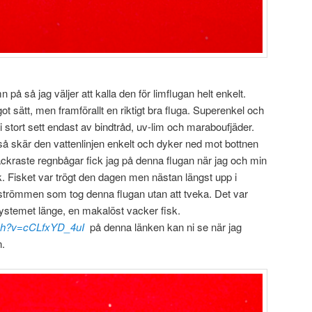
på så jag väljer att kalla den för limflugan helt enkelt.
ågot sätt, men framförallt en riktigt bra fluga. Superenkel och
i stort sett endast av bindtråd, uv-lim och maraboufjäder.
så skär den vattenlinjen enkelt och dyker ned mot bottnen
vackraste regnbågar fick jag på denna flugan när jag och min
k. Fisket var trögt den dagen men nästan längst upp i
 strömmen som tog denna flugan utan att tveka. Det var
 systemet länge, en makalöst vacker fisk.
tch?v=cCLfxYD_4uI
på denna länken kan ni se när jag
n.