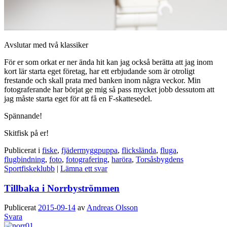
Avslutar med två klassiker
För er som orkat er ner ända hit kan jag också berätta att jag inom
kort lär starta eget företag, har ett erbjudande som är otroligt
frestande och skall prata med banken inom några veckor. Min
fotograferande har börjat ge mig så pass mycket jobb dessutom att
jag måste starta eget för att få en F-skattesedel.
Spännande!
Skitfisk på er!
Publicerat i
fiske
,
fjädermyggpuppa
,
flickslända
,
fluga
,
flugbindning
,
foto
,
fotografering
,
haröra
,
Torsåsbygdens
Sportfiskeklubb
|
Lämna ett svar
Tillbaka i Norrbyströmmen
Publicerat
2015-09-14
av
Andreas Olsson
Svara