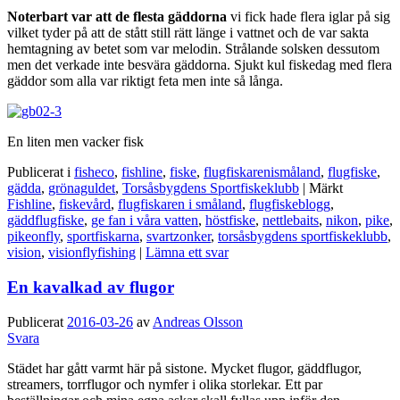
Noterbart var att de flesta gäddorna
vi fick hade flera iglar på sig
vilket tyder på att de stått still rätt länge i vattnet och de var sakta
hemtagning av betet som var melodin. Strålande solsken dessutom
men det verkade inte besvära gäddorna. Sjukt kul fiskedag med flera
gäddor som alla var riktigt feta men inte så långa.
En liten men vacker fisk
Publicerat i
fisheco
,
fishline
,
fiske
,
flugfiskarenismåland
,
flugfiske
,
gädda
,
grönaguldet
,
Torsåsbygdens Sportfiskeklubb
|
Märkt
Fishline
,
fiskevård
,
flugfiskaren i småland
,
flugfiskeblogg
,
gäddflugfiske
,
ge fan i våra vatten
,
höstfiske
,
nettlebaits
,
nikon
,
pike
,
pikeonfly
,
sportfiskarna
,
svartzonker
,
torsåsbygdens sportfiskeklubb
,
vision
,
visionflyfishing
|
Lämna ett svar
En kavalkad av flugor
Publicerat
2016-03-26
av
Andreas Olsson
Svara
Städet har gått varmt här på sistone. Mycket flugor, gäddflugor,
streamers, torrflugor och nymfer i olika storlekar. Ett par