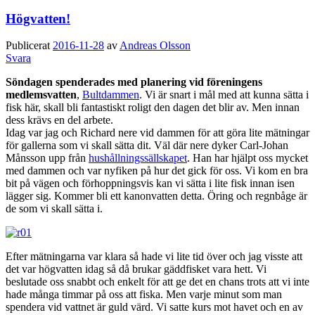
Högvatten!
Publicerat
2016-11-28
av
Andreas Olsson
Svara
Söndagen spenderades med planering vid föreningens
medlemsvatten
,
Bultdammen
. Vi är snart i mål med att kunna sätta i
fisk här, skall bli fantastiskt roligt den dagen det blir av. Men innan
dess krävs en del arbete.
Idag var jag och Richard nere vid dammen för att göra lite mätningar
för gallerna som vi skall sätta dit. Väl där nere dyker Carl-Johan
Månsson upp från
hushållningssällskapet
. Han har hjälpt oss mycket
med dammen och var nyfiken på hur det gick för oss. Vi kom en bra
bit på vägen och förhoppningsvis kan vi sätta i lite fisk innan isen
lägger sig. Kommer bli ett kanonvatten detta. Öring och regnbåge är
de som vi skall sätta i.
Efter mätningarna var klara så hade vi lite tid över och jag visste att
det var högvatten idag så då brukar gäddfisket vara hett. Vi
beslutade oss snabbt och enkelt för att ge det en chans trots att vi inte
hade många timmar på oss att fiska. Men varje minut som man
spendera vid vattnet är guld värd. Vi satte kurs mot havet och en av