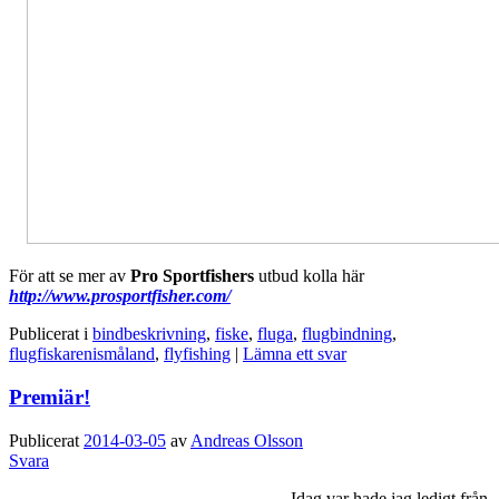
För att se mer av
Pro Sportfishers
utbud kolla här
http://www.prosportfisher.com/
Publicerat i
bindbeskrivning
,
fiske
,
fluga
,
flugbindning
,
flugfiskarenismåland
,
flyfishing
|
Lämna ett svar
Premiär!
Publicerat
2014-03-05
av
Andreas Olsson
Svara
Idag var hade jag ledigt från