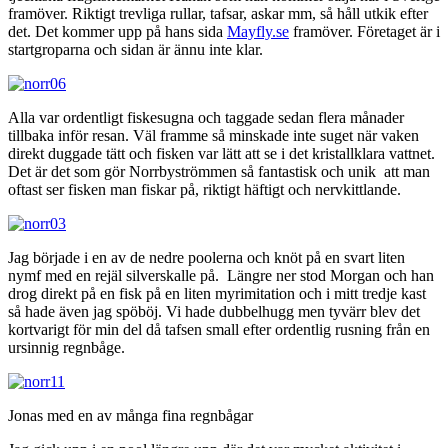
framöver. Riktigt trevliga rullar, tafsar, askar mm, så håll utkik efter
det. Det kommer upp på hans sida
Mayfly.se
framöver. Företaget är i
startgroparna och sidan är ännu inte klar.
Alla var ordentligt fiskesugna och taggade sedan flera månader
tillbaka inför resan. Väl framme så minskade inte suget när vaken
direkt duggade tätt och fisken var lätt att se i det kristallklara vattnet.
Det är det som gör Norrbyströmmen så fantastisk och unik att man
oftast ser fisken man fiskar på, riktigt häftigt och nervkittlande.
Jag började i en av de nedre poolerna och knöt på en svart liten
nymf med en rejäl silverskalle på. Längre ner stod Morgan och han
drog direkt på en fisk på en liten myrimitation och i mitt tredje kast
så hade även jag spöböj. Vi hade dubbelhugg men tyvärr blev det
kortvarigt för min del då tafsen small efter ordentlig rusning från en
ursinnig regnbåge.
Jonas med en av många fina regnbågar