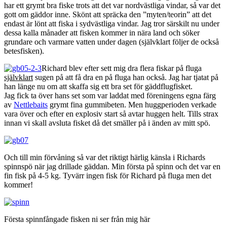
har ett grymt bra fiske trots att det var nordvästliga vindar, så var det
gott om gäddor inne. Skönt att spräcka den ”myten/teorin” att det
endast är lönt att fiska i sydvästliga vindar. Jag tror särskilt nu under
dessa kalla månader att fisken kommer in nära land och söker
grundare och varmare vatten under dagen (självklart följer de också
betesfisken).
Richard blev efter sett mig dra flera fiskar på fluga
självklart
sugen på att få dra en på fluga han också. Jag har tjatat på
han länge nu om att skaffa sig ett bra set för gäddflugfisket.
Jag fick ta över hans set som var laddat med föreningens egna färg
av
Nettlebaits
grymt fina gummibeten. Men huggperioden verkade
vara över och efter en explosiv start så avtar huggen helt. Tills strax
innan vi skall avsluta fisket då det smäller på i änden av mitt spö.
Och till min förvåning så var det riktigt härlig känsla i Richards
spinnspö när jag drillade gäddan. Min första på spinn och det var en
fin fisk på 4-5 kg. Tyvärr ingen fisk för Richard på fluga men det
kommer!
Första spinnfångade fisken ni ser från mig här