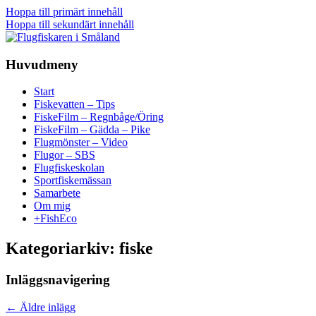
Hoppa till primärt innehåll
Hoppa till sekundärt innehåll
En
flugfiskeblogg
Huvudmeny
för alla
Flugfiskaren i Småland
Start
Fiskevatten – Tips
FiskeFilm – Regnbåge/Öring
FiskeFilm – Gädda – Pike
Flugmönster – Video
Flugor – SBS
Flugfiskeskolan
Sportfiskemässan
Samarbete
Om mig
+FishEco
Kategoriarkiv:
fiske
Inläggsnavigering
←
Äldre inlägg