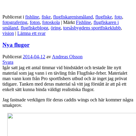
Publicerat i
fishline
,
fiske
,
flugfiskarenismåland
,
flugfiske
,
foto
,
fotografering
,
foton
,
fotoskola
|
Märkt
Fishline
,
flugfiskaren i
småland
,
flugfiskeblogg
,
öring
,
torsåsbygdens sportfiskeklubb
,
vision
|
Lämna ett svar
Nya flugor
Publicerat
2014-04-12
av
Andreas Olsson
Svara
Igår satt jag ett antal timmar vid bindstädet och testade lite nytt
material som jag vann i en tävling från Flugfiske-feber. Materialet
man vann kom från Pro sportfishers utbud och är inget jag prövat
tidigare. Tanken med deras material så vitt jag förstått är att på ett
enkelt sätt kunna binda väldigt realistiska flugor.
Jag fastnade verkligen för deras caddis wings och här kommer några
smakprov.