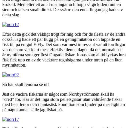
krokad. Men efter ett antal rusningar och hopp så gick den runt en
sten och tafsen small direkt. Dessvärre den enda flugan jag hade av
detta slag.
Efter detta gick det väldigt trögt för mig och för de flesta av de andra
också. Jag hade ett par hugg på en getingimitation och tappade en
fisk till på en gul F-Fly. Det som var mest intressant var att torrflugor
var det som var klart mest effektivt denna dagen då det normalt sett
är nymferna som ger flest fångade fiskar. Jonas som alltid lyckas lura
fisk fick upp en av de vackrare regnbågarna under turen på en liten
myrimitation.
Så här skall fenorna se ut!
Just de vackra fiskarna är något som Norrbyströmmen skall ha
”cred” för. Här är det inga stora pelletsgrisar utan välmående fiskar
med hela fenor och i fantastisk kondition som bjuder på mer fight än
på något annat ställe jag fiskat på.