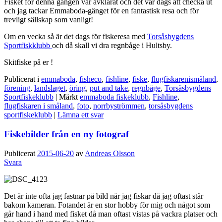
Fisket för denna gången var avklarat och det var dags att checka ut
och jag tackar Emmaboda-gänget för en fantastisk resa och för
trevligt sällskap som vanligt!
Om en vecka så är det dags för fiskeresa med
Torsåsbygdens
Sportfiskklubb
och då skall vi dra regnbåge i Hultsby.
Skitfiske på er !
Publicerat i
emmaboda
,
fisheco
,
fishline
,
fiske
,
flugfiskarenismåland
,
förening
,
landslaget
,
öring
,
put and take
,
regnbåge
,
Torsåsbygdens
Sportfiskeklubb
|
Märkt
emmaboda fiskeklubb
,
Fishline
,
flugfiskaren i småland
,
foto
,
norrbyströmmen
,
torsåsbygdens
sportfiskeklubb
|
Lämna ett svar
Fiskebilder från en ny fotograf
Publicerat
2015-06-20
av
Andreas Olsson
Svara
Det är inte ofta jag fastnar på bild när jag fiskar då jag oftast står
bakom kameran. Fotandet är en stor hobby för mig och något som
går hand i hand med fisket då man oftast vistas på vackra platser och