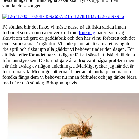
beställningar och mina egna askar skall fyllas upp inför den
stundande säsongen.
På söndag blir det fiske, vi måste passa på att fiska gädda innan
förbudet som är om ca en vecka. I min
förening
har vi som jag
skrivit om tidigare en gäddfabrik och den har vi nu förberett och det
enda som saknas är gäddor. Vi hade planerat att samla ett gäng den
4:e april och fiska upp alla gäddor vi behöver under den dagen. För
att fiska efter förbudet har vi tidigare fått ett särskilt tillstånd till detta
från länsstyrelsen. De har tidigare år aldrig varit några problem men
i år fick avslag av någon anledning….Märkligt tycker jag när det är
för en bra sak. Men inget att göra åt mer än att ändra planerna och
försöka fånga dem vi behöver nu innan förbudet och jag tänkte bidra
med några på söndag förhoppningsvis.