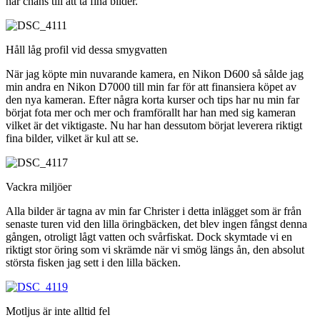
har chans till att ta fina bilder.
Håll låg profil vid dessa smygvatten
När jag köpte min nuvarande kamera, en Nikon D600 så sålde jag
min andra en Nikon D7000 till min far för att finansiera köpet av
den nya kameran. Efter några korta kurser och tips har nu min far
börjat fota mer och mer och framförallt har han med sig kameran
vilket är det viktigaste. Nu har han dessutom börjat leverera riktigt
fina bilder, vilket är kul att se.
Vackra miljöer
Alla bilder är tagna av min far Christer i detta inlägget som är från
senaste turen vid den lilla öringbäcken, det blev ingen fångst denna
gången, otroligt lågt vatten och svårfiskat. Dock skymtade vi en
riktigt stor öring som vi skrämde när vi smög längs ån, den absolut
största fisken jag sett i den lilla bäcken.
Motljus är inte alltid fel