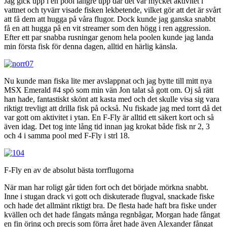
Jag gick upp i en pool längre upp där det var mycket aktivitet i
vattnet och tyvärr visade fisken lekbetende, vilket gör att det är svårt
att få dem att hugga på våra flugor. Dock kunde jag ganska snabbt
få en att hugga på en vit streamer som den högg i ren aggression.
Efter ett par snabba rusningar genom hela poolen kunde jag landa
min första fisk för denna dagen, alltid en härlig känsla.
Nu kunde man fiska lite mer avslappnat och jag bytte till mitt nya
MSX Emerald #4 spö som min vän Jon talat så gott om. Oj så rätt
han hade, fantastiskt skönt att kasta med och det skulle visa sig vara
riktigt trevligt att drilla fisk på också. Nu fiskade jag med torrt då det
var gott om aktivitet i ytan. En F-Fly är alltid ett säkert kort och så
även idag. Det tog inte lång tid innan jag krokat både fisk nr 2, 3
och 4 i samma pool med F-Fly i strl 18.
F-Fly en av de absolut bästa torrflugorna
När man har roligt går tiden fort och det började mörkna snabbt.
Inne i stugan drack vi gott och diskuterade flugval, snackade fiske
och hade det allmänt riktigt bra. De flesta hade haft bra fiske under
kvällen och det hade fångats många regnbågar, Morgan hade fångat
en fin öring och precis som förra året hade även Alexander fångat