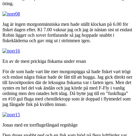
öring.
Jag är ingen morgonmänniska men hade ställt klockan på 6.00 för
fisket dagen efter. Kl 7.00 vaknar jag och jag är nästan sist ut endast
Robin ligger och sover fortfarande så jag hoppade snabbt i
fiskekläderna och gav mig ut i strömmen igen.
En av de mest prickiga fiskarna under resan
För de som hade vart lite mer morgonpigga så hade fisket vart trögt
och endast några fiskar hade de fått till att hugga. Jag gick direkt ner
till favoritpoolen där de leksugna fiskarna var i farten igen. Men det
syntes en hel del vak ändån och jag körde på med F-Fly i vanlig
ordning men den ratades helt idag. Då bytte jag till en ”fuskfluga”
en #10 gul fluga med chenillekropp som är doppad i flytmedel som
jag fångade fisk på kvällen innan.
Jonas med en torrflugefångad regnbåge
Den drogs snabbt ned och en fisk som bjöd på flera luftfärder var