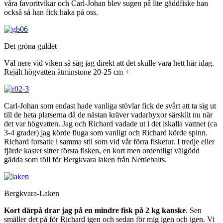
våra favoritvikar och Carl-Johan blev sugen på lite gäddfiske han
också så han fick haka på oss.
Det gröna guldet
Väl nere vid viken så såg jag direkt att det skulle vara hett här idag.
Rejält högvatten åtminstone 20-25 cm +
Carl-Johan som endast hade vanliga stövlar fick de svårt att ta sig ut
till de heta platserna då de nästan kräver vadarbyxor särskilt nu när
det var högvatten. Jag och Richard vadade ut i det iskalla vattnet (ca
3-4 grader) jag körde fluga som vanligt och Richard körde spinn.
Richard forsatte i samma stil som vid vår förra fisketur. I tredje eller
fjärde kastet sitter första fisken, en kort men ordentligt välgödd
gädda som föll för Bergkvara laken från Nettlebaits.
Bergkvara-Laken
Kort därpå drar jag på en mindre fisk på 2 kg kanske
. Sen
smäller det på för Richard igen och sedan för mig igen och igen. Vi