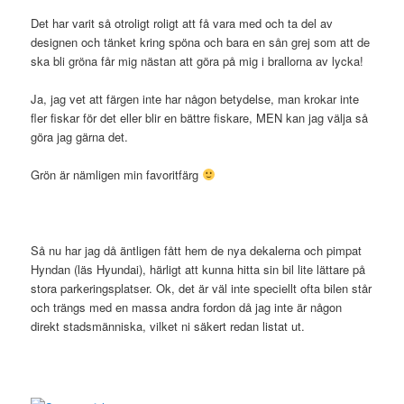
Det har varit så otroligt roligt att få vara med och ta del av
designen och tänket kring spöna och bara en sån grej som att de
ska bli gröna får mig nästan att göra på mig i brallorna av lycka!
Ja, jag vet att färgen inte har någon betydelse, man krokar inte
fler fiskar för det eller blir en bättre fiskare, MEN kan jag välja så
göra jag gärna det.
Grön är nämligen min favoritfärg
Så nu har jag då äntligen fått hem de nya dekalerna och pimpat
Hyndan (läs Hyundai), härligt att kunna hitta sin bil lite lättare på
stora parkeringsplatser. Ok, det är väl inte speciellt ofta bilen står
och trängs med en massa andra fordon då jag inte är någon
direkt stadsmänniska, vilket ni säkert redan listat ut.