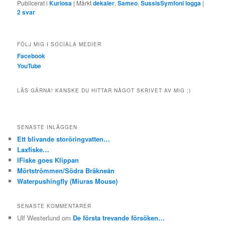
Publicerat i
Kuriosa
|
Märkt
dekaler
,
Sameo
,
SussisSymfoni logga
|
2
svar
FÖLJ MIG I SOCIALA MEDIER
Facebook
YouTube
LÄS GÄRNA! KANSKE DU HITTAR NÅGOT SKRIVET AV MIG ;)
SENASTE INLÄGGEN
Ett blivande storöringvatten…
Laxfiske…
IFiske goes Klippan
Mörtströmmen/Södra Bräkneån
Waterpushingfly (Miuras Mouse)
SENASTE KOMMENTARER
Ulf Westerlund
om
De första trevande försöken…