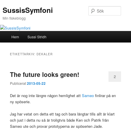
Hoppa
Hoppa
SussisSymfoni
till
till
Sök
primärt
sekundärt
Min fiskeblogg
innehåll
innehåll
Huvudmeny
Hem
Sussi Stridh
ETIKETTARKIV:
DEKALER
The future looks green!
2
Publicerat
2013-05-22
Det är nog inte längre någon hemlighet att
Sameo
finlirar på en
ny spöserie.
Jag har vetat om detta ett tag och bara längtar tills allt är klart
och just i detta nu så är troligtvis både Ken och Patrik från
Sameo ute och provar prototyperna av spöserien Jade.