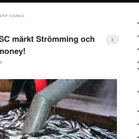
SHIP COUNCIL
MSC märkt Strömming och
5
e money!
n