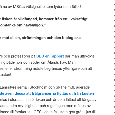
så nu av MSC:s välsignelse som lyder som följer!
t fisken är vildfångad, kommer från ett livskraftigt
d omtanke om havsmiljön.”
n mot sillen, strömmingen och den biologiska
are och professorer på
SLU en rapport
där man uttryckte
ömming både norr och söder om Ålands hav. Man
et efter strömming måste begränsas ytterligare och att
kusten!
 Länsstyrelserna i Stockholm och Skåne m.fl. agerade
de även dessa att trålgränserna flyttas ut från kusten
as i stora stim inför leken och är som lättast att fånga av
ktade andra myndigheter och regeringen men möttes av
de till forskarna, ICES i detta fall, som gett grönt ljus till