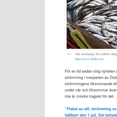
Sill/ strömming! En oerhört vikti
https://www.flickr.com
För en tid sedan slog nyheten 
strömming i merparten av Öste
strömmingens försvinnande efte
under vår och försommar även d
inte är mindre tragiskt för det.
”Fisket av sill, strömming oc
hållbart den 1 juli. Det betyd