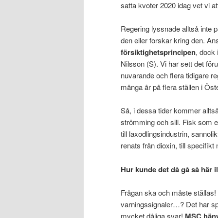
satta kvoter 2020 idag vet vi a
Regering lyssnade alltså inte p
den eller forskar kring den. A
försiktighetsprincipen
, dock 
Nilsson (S). Vi har sett det f
nuvarande och flera tidigare rege
många år på flera ställen i Öster
Så, i dessa tider kommer alltså
strömming och sill. Fisk som eft
till laxodlingsindustrin, sannoli
renats från dioxin, till specifikt
Hur kunde det då gå så här i
Frågan ska och måste ställas!
varningssignaler…? Det har spek
mycket dåliga svar!
MSC hänvis