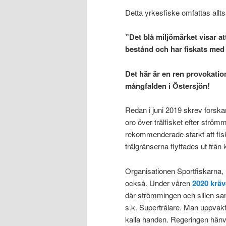
Detta yrkesfiske omfattas allt
”Det blå miljömärket visar at
bestånd och har fiskats me
Det här är en ren provokatio
mångfalden i Östersjön!
Redan i juni 2019 skrev forsk
oro över trålfisket efter str
rekommenderade starkt att fisk
trålgränserna flyttades ut från 
Organisationen Sportfiskarna,
också. Under våren
2020 kräv
där strömmingen och sillen saml
s.k. Supertrålare. Man uppva
kalla handen. Regeringen hänvisa