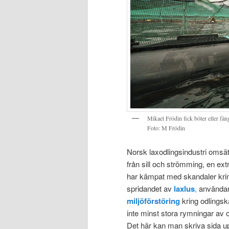
Mikael Frödin fick böter eller fä
Foto: M Frödin
Norsk laxodlingsindustri omsä
från sill och strömming, en e
har kämpat med skandaler kring 
spridandet av
laxlus
,
användan
miljöförstöring
kring odlingsk
inte minst stora rymningar av o
Det här kan man skriva sida u