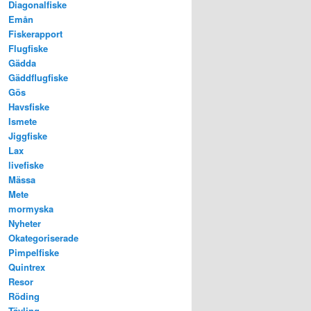
Diagonalfiske
Emån
Fiskerapport
Flugfiske
Gädda
Gäddflugfiske
Gös
Havsfiske
Ismete
Jiggfiske
Lax
livefiske
Mässa
Mete
mormyska
Nyheter
Okategoriserade
Pimpelfiske
Quintrex
Resor
Röding
Tävling