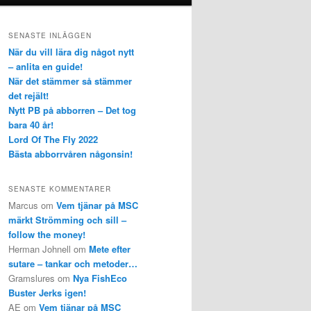
SENASTE INLÄGGEN
När du vill lära dig något nytt
– anlita en guide!
När det stämmer så stämmer
det rejält!
Nytt PB på abborren – Det tog
bara 40 år!
Lord Of The Fly 2022
Bästa abborrvåren någonsin!
SENASTE KOMMENTARER
Marcus
om
Vem tjänar på MSC
märkt Strömming och sill –
follow the money!
Herman Johnell
om
Mete efter
sutare – tankar och metoder…
Gramslures
om
Nya FishEco
Buster Jerks igen!
AE
om
Vem tjänar på MSC