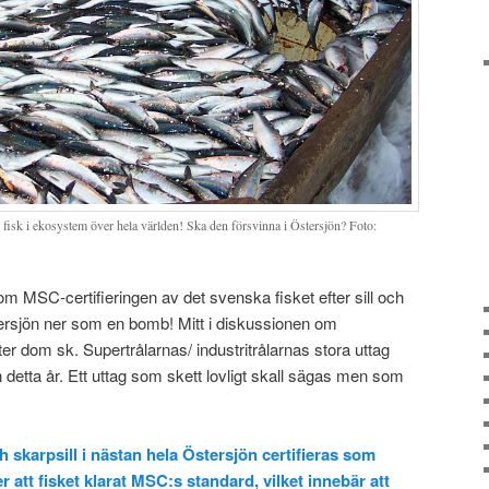
g fisk i ekosystem över hela världen! Ska den försvinna i Östersjön? Foto:
om MSC-certifieringen av det svenska fisket efter sill och
rsjön ner som en bomb! Mitt i diskussionen om
r dom sk. Supertrålarnas/ industritrålarnas stora uttag
etta år. Ett uttag som skett lovligt skall sägas men som
h skarpsill i nästan hela Östersjön certifieras som
er att fisket klarat MSC:s standard, vilket innebär att