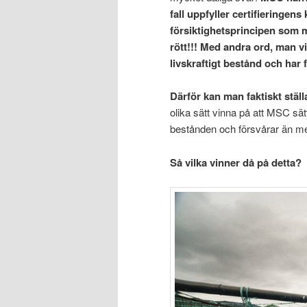
fall uppfyller certifieringens
försiktighetsprincipen som m
rött!!! Med andra ord, man v
livskraftigt bestånd och ha
Därför kan man faktiskt stäl
olika sätt vinna på att MSC sät
bestånden och försvårar än mer
Så vilka vinner då på detta?