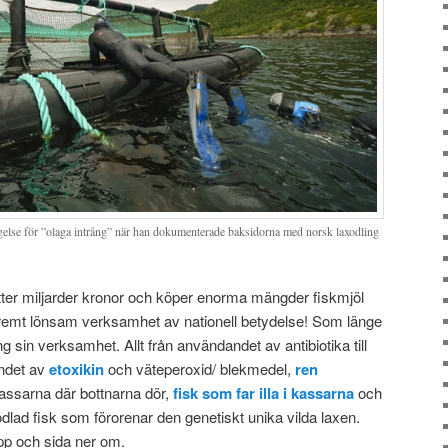
ngelse för ”olaga intrång” när han dokumenterade baksidorna med norsk laxodling
tter miljarder kronor och köper enorma mängder fiskmjöl
xtremt lönsam verksamhet av nationell betydelse! Som länge
sin verksamhet. Allt från användandet av antibiotika till
det av
etoxikin
och väteperoxid/ blekmedel,
ren
assarna där bottnarna dör,
fisk som far illa i kassarna
och
dlad fisk som förorenar den genetiskt unika vilda laxen.
pp och sida ner om.