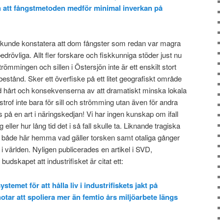
ch att fångstmetoden medför minimal inverkan på
kunde konstatera att dom fångster som redan var magra
 bedrövliga. Allt fler forskare och fiskkunniga stöder just nu
römmingen och sillen i Östersjön inte är ett enskilt stort
 bestånd. Sker ett överfiske på ett litet geografiskt område
d hårt och konsekvenserna av att dramatiskt minska lokala
trof inte bara för sill och strömming utan även för andra
på en art i näringskedjan! Vi har ingen kunskap om ifall
ler hur lång tid det i så fall skulle ta. Liknande tragiska
 både här hemma vad gäller torsken samt otaliga gånger
 i världen. Nyligen publicerades en artikel i SVD,
dskapet att industrifisket är citat ett:
temet för att hålla liv i industrifiskets jakt på
otar att spoliera mer än femtio års miljöarbete längs