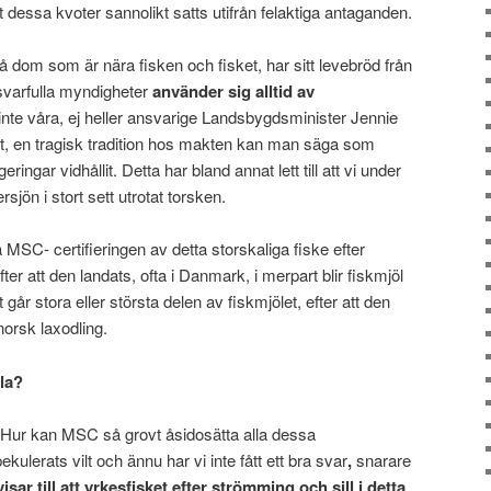
tt dessa kvoter sannolikt satts utifrån felaktiga antaganden.
å dom som är nära fisken och fisket, har sitt levebröd från
nsvarfulla myndigheter
använder sig alltid av
inte våra, ej heller ansvarige Landsbygdsminister Jennie
örut, en tragisk tradition hos makten kan man säga som
ringar vidhållit. Detta har bland annat lett till att vi under
sjön i stort sett utrotat torsken.
 MSC- certifieringen av detta storskaliga fiske efter
er att den landats, ofta i Danmark, i merpart blir fiskmjöl
kt går stora eller största delen av fiskmjölet, efter att den
 norsk laxodling.
lla?
 Hur kan MSC så grovt åsidosätta alla dessa
ulerats vilt och ännu har vi inte fått ett bra svar
,
snarare
ar till att yrkesfisket efter strömming och sill i detta