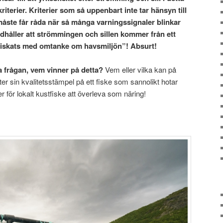
 kriterier. Kriterier som så uppenbart inte tar hänsyn till
åste får råda när så många varningssignaler blinkar
idhåller att strömmingen och sillen kommer från ett
r fiskats med omtanke om havsmiljön”! Absurt!
la frågan, vem vinner på detta?
Vem eller vilka kan på
ter sin kvalitetsstämpel på ett fiske som sannolikt hotar
 för lokalt kustfiske att överleva som näring!