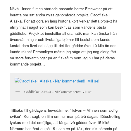
Nåväl. Innan filmen startade passade herrar Freewater på att
berätta om sitt andra nyss genomförda projekt. Gäddfiske i
Alaska. För att göra en lång historia kort verkar detta projekt ha
utmynnat i något som kan beskrivas som världens bästa
gäddfiske. Projektet innehåller all dramatik man kan önska från
översvämningar och livsfarliga björnar till beslut som kunde
kostat dom livet och lägg till det fler gäddor över 10 kilo än dom
kunde räkna! Personligen måste jag säga att jag nog aldrig fått
så stora förväntningar på en fiskefilm som jag nu har på deras
kommande projekt…
Gäddfiske i Alaska – När kommer den!!! Vill se!
Tillbaks till gårdagens huvudämne, ”Tolvan – Minnen som aldrig
sviker”. Kort sagt, en film om hur man på två dagars flötestrolling
lyckas med det omöjliga, att fånga två gäddor över 15 kilo!
Närmare bestämt en på 15+ och en på 18+, den sistnämnda på