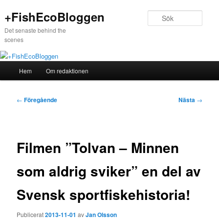
Hoppa
+FishEcoBloggen
till
Sök
primärt
Det senaste behind the
innehåll
scenes
Huvudmeny
Hem
Om redaktionen
Inläggsnavigering
←
Föregående
Nästa
→
Filmen ”Tolvan – Minnen
som aldrig sviker” en del av
Svensk sportfiskehistoria!
Publicerat
2013-11-01
av
Jan Olsson