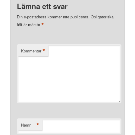
Lämna ett svar
Din e-postadress kommer inte publiceras.
Obligatoriska
*
fält är märkta
*
Kommentar
*
Namn