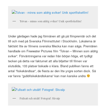
Tolvan – minns som aldrig sviker! Unik sportfiskefilm!
Under gårdagen hade jag förmånen att gå på filmpremiär och det
till och med på Svenska Filminstitutet i Stockholm. Lokalerna är
faktiskt lite av filmens svenska Mecka kan man säga. Premiären
handlade om Freewater Pictures film ”Tolvan – Minnen som aldrig
sviker”. Förväntningarna var redan från början höga, ett tydligt
tecken på detta var faktumet att alla biljetter till filmen var
slutsålda, 133 platser bokade o klara. Bland publiken fanns ett
antal ”fiskekändisar”, de flesta av den lite yngre sorten dock. Så
var fanns ”gubbfiskekändiskarna” kan man kanske undra
Fullsatt och utsålt! Fotograf: Skvalp