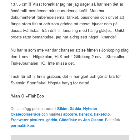
137,5 cm!!! Visst förenklar jag när jag säger så här men det är
ändå mitt bestående minne av denna kväll. Man har
dokumenterat förberedelserna, tänket, passionen och drivet att
fånga stora fiskar och som grädde på moset bjuder dom på
dessa två fiskar, från drill till landning med härlig glädje… Unikt i
ordets rätta bemärkelse, jag har aldrig sett något liknande!
Nu har ni som inte var där chansen att se filmen i Jönköping idag
den 1 nov – Högskolan, HLK och i Göteborg 2 nov – Stenkullen,
FiskeJournalen HQ. Inte missa det.
Tack för att ni finns grabbar, det ni har gjort och gör är bra för
Svenskt Sportfiske! Högsta betyg för detta!
//Jan O +FishEco
Detta inlägg publicerades i
Bilder
,
Gädda
,
Nyheter
,
Okategoriserade
och märktes
abborre
,
fisheco
,
fiskefoto
,
Freewater pictures
,
gädda
,
Gäddfiske
av
Jan Olsson
. Bokmärk
permalänken
.