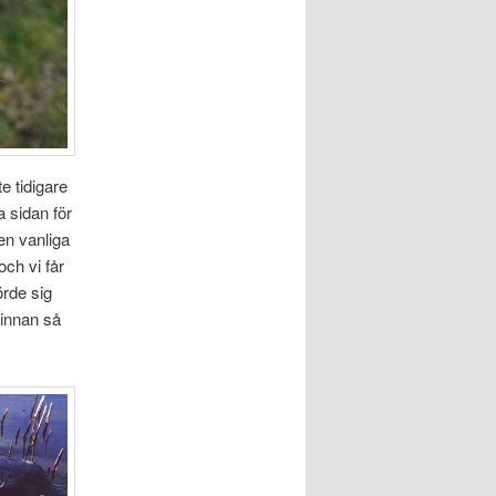
e tidigare
a sidan för
en vanliga
och vi får
örde sig
 innan så