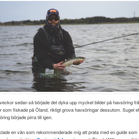
veckor sedan så började det dyka upp mycket bilder på havsöring fr
 som fiskade på Öland, riktigt grova havsöringar dessutom. Suget eft
ring började pirra till igen.
ktade en vän som rekommenderade mig att prata med en guide som 