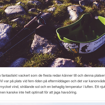
u fantastiskt vackert som de flesta redan känner till och denna platsen
Vi var på plats vid fem-tiden på eftermiddagen och det var kanonväd
e mycket vind, strålande sol och en behaglig temperatur i luften. Ett nju
 men kanske inte helt optimalt för att jaga havsöring.