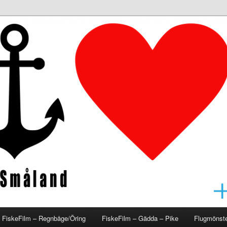
åland
FiskeFilm – Regnbåge/Öring
FiskeFilm – Gädda – Pike
Flugmönste