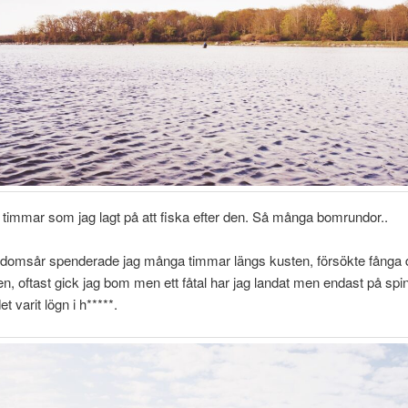
immar som jag lagt på att fiska efter den. Så många bomrundor..
gdomsår spenderade jag många timmar längs kusten, försökte fånga 
n, oftast gick jag bom men ett fåtal har jag landat men endast på spi
et varit lögn i h*****.