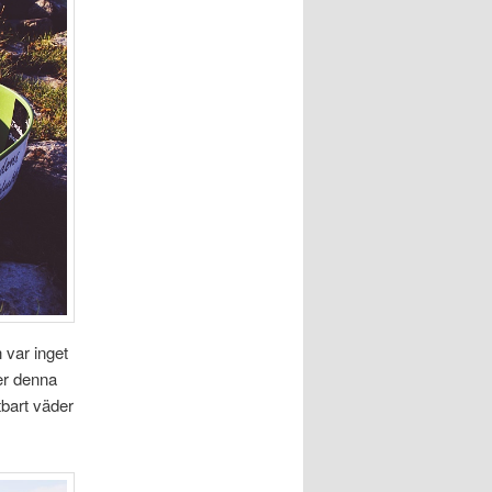
 var inget
er denna
tbart väder