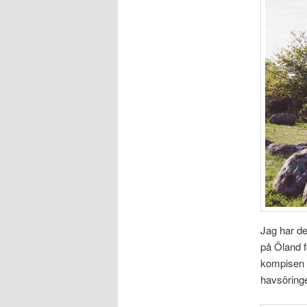
Jag har de
på Öland f
kompisen l
havsöringe