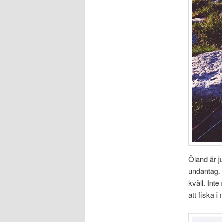
Öland är j
undantag. 
kväll. Int
att fiska i