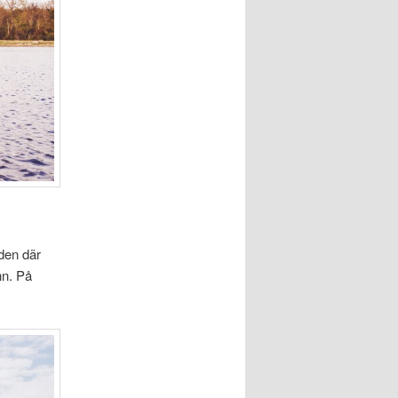
den där
nn. På