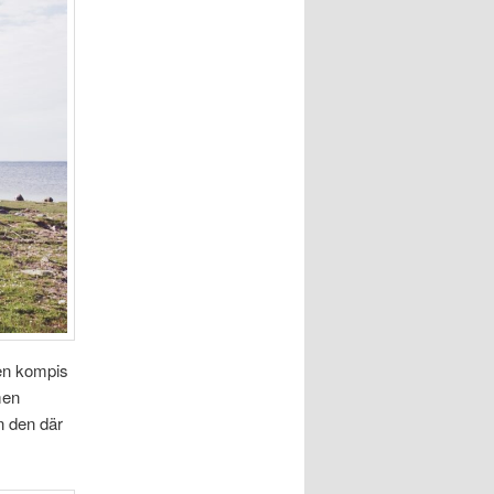
 en kompis
men
n den där