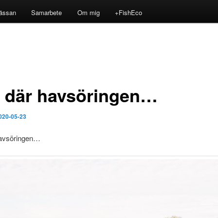
ässan
Samarbete
Om mig
+FishEco
 där havsöringen…
020-05-23
avsöringen…