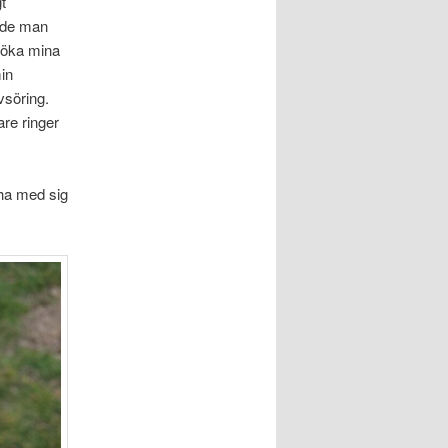
t
ande man
n öka mina
min
vsöring.
are ringer
 ha med sig