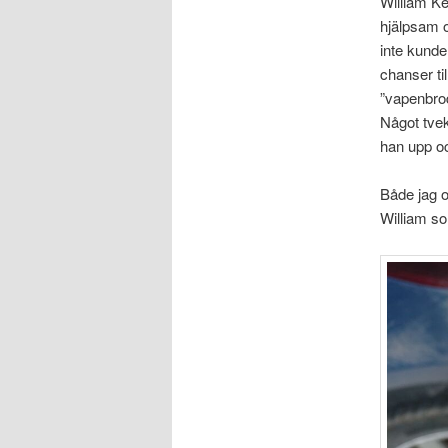
William K
hjälpsam o
inte kunde 
chanser ti
”vapenbro
Något tvek
han upp oc
Både jag o
William so