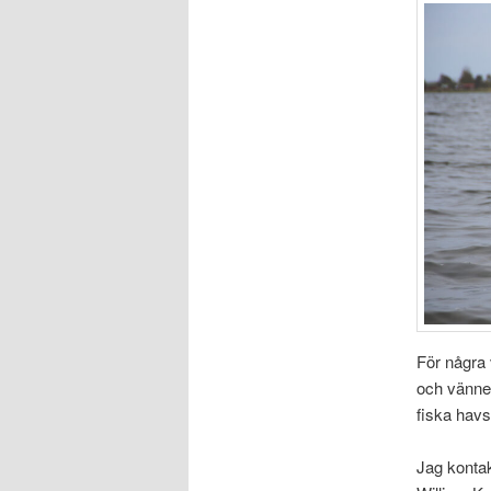
För några 
och vänner
fiska havsö
Jag konta