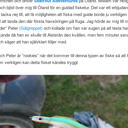
ernchen och driver
Seatrout Adeventures
på Öland. William var riktig
ch bjöd över mig till Öland för en guidad fisketur. Det var ett erbjud
tacka nej till, att få möjligheten att fiska med guide borde ju verklige
ll att landa den där första havsöringen på fluga. Jag hörde av mig till 
der” Peter
(Gälgreppet)
och kollade om han var sugen på att testa ha
ande då han ev skulle till Alsterån den kvällen, men fem minuter sen
h säger att han självklart följer med.
ch Peter är ”rookies” när det kommer till denna typen av fiske så att
m verkligen kan detta fisket kändes tryggt.