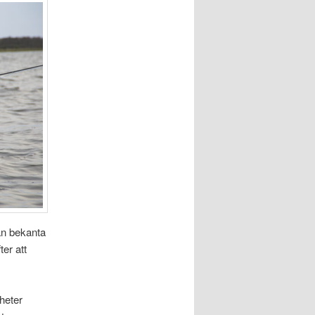
ån bekanta
er att
heter