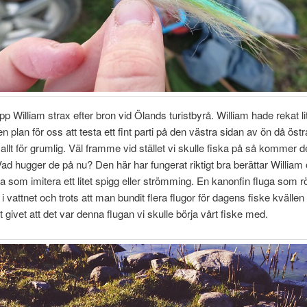
pp William strax efter bron vid Ölands turistbyrå. William hade rekat lit
 plan för oss att testa ett fint parti på den västra sidan av ön då östr
allt för grumlig. Väl framme vid stället vi skulle fiska på så kommer d
Vad hugger de på nu? Den här har fungerat riktigt bra berättar William 
ga som imitera ett litet spigg eller strömming. En kanonfin fluga som r
 i vattnet och trots att man bundit flera flugor för dagens fiske kvällen
 givet att det var denna flugan vi skulle börja vårt fiske med.