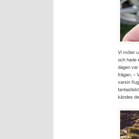
Vi möter u
och hade en
dagen var 
frågan, – 
varsin flu
fantastiskt
kändes det