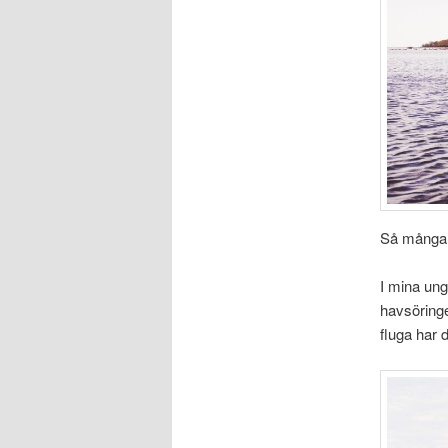
Så många t
I mina un
havsöringe
fluga har d