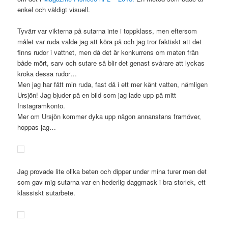
enkel och väldigt visuell.
Tyvärr var vikterna på sutarna inte i toppklass, men eftersom
målet var ruda valde jag att köra på och jag tror faktiskt att det
finns rudor i vattnet, men då det är konkurrens om maten från
både mört, sarv och sutare så blir det genast svårare att lyckas
kroka dessa rudor…
Men jag har fått min ruda, fast då i ett mer känt vatten, nämligen
Ursjön! Jag bjuder på en bild som jag lade upp på mitt
Instagramkonto.
Mer om Ursjön kommer dyka upp någon annanstans framöver,
hoppas jag…
Jag provade lite olika beten och dipper under mina turer men det
som gav mig sutarna var en hederlig daggmask i bra storlek, ett
klassiskt sutarbete.