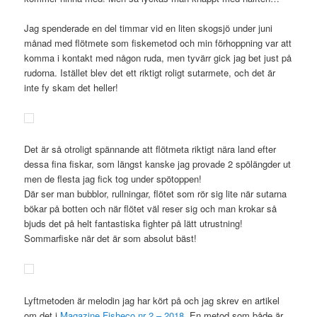
Jag spenderade en del timmar vid en liten skogsjö under juni
månad med flötmete som fiskemetod och min förhoppning var att
komma i kontakt med någon ruda, men tyvärr gick jag bet just på
rudorna. Istället blev det ett riktigt roligt sutarmete, och det är
inte fy skam det heller!
Det är så otroligt spännande att flötmeta riktigt nära land efter
dessa fina fiskar, som längst kanske jag provade 2 spölängder ut
men de flesta jag fick tog under spötoppen!
Där ser man bubblor, rullningar, flötet som rör sig lite när sutarna
bökar på botten och när flötet väl reser sig och man krokar så
bjuds det på helt fantastiska fighter på lätt utrustning!
Sommarfiske när det är som absolut bäst!
Lyftmetoden är melodin jag har kört på och jag skrev en artikel
om det i
Magazine Fisheco nr 2 – 2018.
En metod som både är