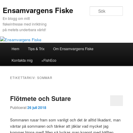
Hoppa
Hoppa
Ensamvargens Fiske
till
till
Sök
primärt
sekundärt
En blogg om mitt
innehåll
innehåll
fiskeintresse med inriktning
på metets underbara värld!
Huvudmeny
Hem
Tips & Trix
Om Ensamvargens Fiske
Kontakta mig
+FishEco
ETIKETTARKIV:
SOMMAR
Flötmete och Sutare
Publicerat
26 juli 2018
Sommaren rusar fram som vanligt och det är alltid likadant, man
väntar på sommaren och tänker att jäklar vad mycket jag
kommer hinna med! Men så lyckas man knappt med hälften…