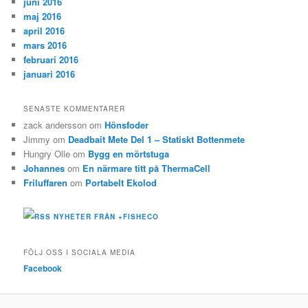
juni 2016
maj 2016
april 2016
mars 2016
februari 2016
januari 2016
SENASTE KOMMENTARER
zack andersson
om
Hönsfoder
Jimmy
om
Deadbait Mete Del 1 – Statiskt Bottenmete
Hungry Olle
om
Bygg en mörtstuga
Johannes
om
En närmare titt på ThermaCell
Friluffaren
om
Portabelt Ekolod
NYHETER FRÅN +FISHECO
FÖLJ OSS I SOCIALA MEDIA
Facebook