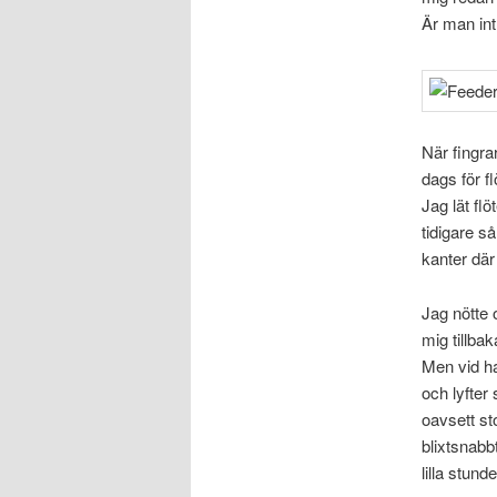
Är man int
När fingra
dags för f
Jag lät f
tidigare s
kanter där
Jag nötte 
mig tillba
Men vid ha
och lyfter
oavsett st
blixtsnabbt
lilla stun