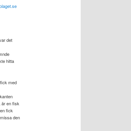
laget.se
var det
ämnde
te hitta
 fick med
lkanten
 är en fisk
en fick
te missa den