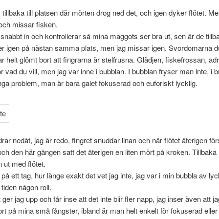
 tillbaka till platsen där mörten drog ned det, och igen dyker flötet. Me
och missar fisken.
snabbt in och kontrollerar så mina maggots ser bra ut, sen är de tillba
er igen på nästan samma plats, men jag missar igen. Svordomarna du
r helt glömt bort att fingrarna är stelfrusna. Glädjen, fiskefrossan, adr
ör vad du vill, men jag var inne i bubblan. I bubblan fryser man inte, i 
inga problem, man är bara galet fokuserad och euforiskt lycklig.
rar nedåt, jag är redo, fingret snuddar linan och när flötet återigen fö
 och den här gången satt det återigen en liten mört på kroken. Tillbaka
 ut med flötet.
 på ett tag, hur länge exakt det vet jag inte, jag var i min bubbla av ly
 tiden någon roll.
t ger jag upp och får inse att det inte blir fler napp, jag inser även att 
ort på mina små fångster, ibland är man helt enkelt för fokuserad eller