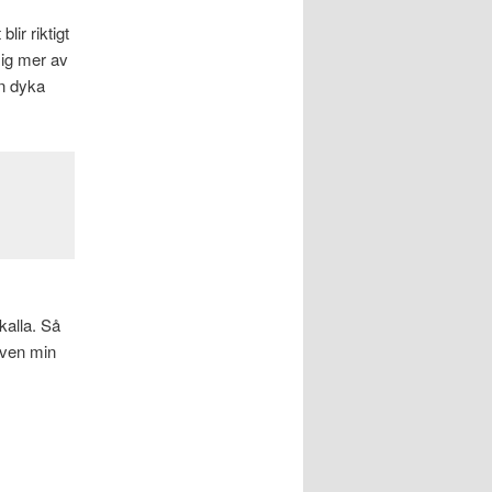
ir riktigt
mig mer av
an dyka
kalla. Så
även min