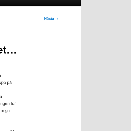
Nästa
→
ret…
a
upp på
la
 igen för
 mig i