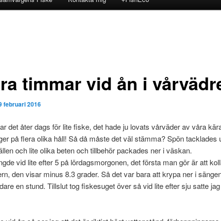
ra timmar vid ån i vårväd
9 februari 2016
ar det åter dags för lite fiske, det hade ju lovats vårväder av våra kär
er på flera olika håll! Så då måste det väl stämma? Spön tacklades 
llen och lite olika beten och tillbehör packades ner i väskan.
ngde vid lite efter 5 på lördagsmorgonen, det första man gör är att kol
n, den visar minus 8.3 grader. Så det var bara att krypa ner i sängen
dare en stund. Tillslut tog fiskesuget över så vid lite efter sju satte jag