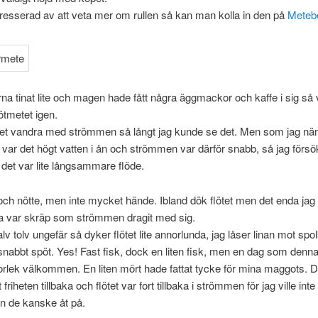
resserad av att veta mer om rullen så kan man kolla in den på
Metebo
rna tinat lite och magen hade fått några äggmackor och kaffe i sig så 
lötmetet igen.
lötet vandra med strömmen så långt jag kunde se det. Men som jag n
å var det högt vatten i ån och strömmen var därför snabb, så jag försök
 det var lite långsammare flöde.
och nötte, men inte mycket hände. Ibland dök flötet men det enda jag
ka var skräp som strömmen dragit med sig.
lv tolv ungefär så dyker flötet lite annorlunda, jag låser linan mot spo
 snabbt spöt. Yes! Fast fisk, dock en liten fisk, men en dag som denna
orlek välkommen. En liten mört hade fattat tycke för mina maggots. D
 friheten tillbaka och flötet var fort tillbaka i strömmen för jag ville in
den de kanske åt på.