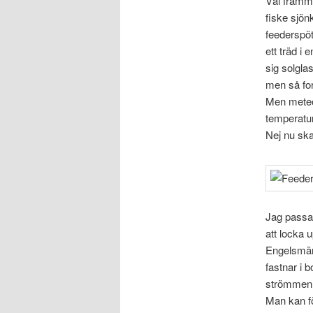
Väl framme
fiske sjö
feederspöt
ett träd i
sig solgla
men så for
Men meteo
temperatur
Nej nu ska 
Jag passar
att locka 
Engelsmänn
fastnar i 
strömmen. 
Man kan fö