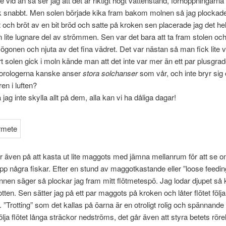
 vid ån så ser jag att det är riktigt högt vattenstånd, förhoppningarna
nk snabbt. Men solen började kika fram bakom molnen så jag plockad
 och bröt av en bit bröd och satte på kroken sen placerade jag det he
 en lite lugnare del av strömmen. Sen var det bara att ta fram stolen oc
sögonen och njuta av det fina vädret. Det var nästan så man fick lite 
t solen gick i moln kände man att det inte var mer än ett par plusgrader
rologerna kanske anser
stora solchanser
som vår, och inte bryr sig
en i luften?
jag inte skylla allt på dem, alla kan vi ha dåliga dagar!
 även på att kasta ut lite maggots med jämna mellanrum för att se o
upp några fiskar. Efter en stund av maggotkastande eller ”loose feedi
en säger så plockar jag fram mitt flötmetespö. Jag lodar djupet så 
botten. Sen sätter jag på ett par maggots på kroken och låter flötet föl
”Trotting” som det kallas på öarna är en otroligt rolig och spännande
lja flötet långa sträckor nedströms, det går även att styra betets rör