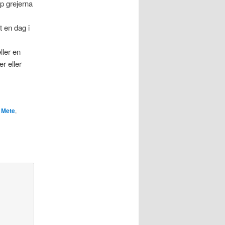
p grejerna
 en dag i
ller en
r eller
,
Mete
,