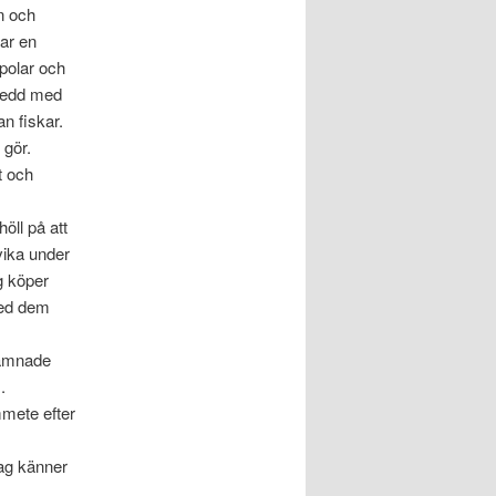
n och
har en
spolar och
rsedd med
n fiskar.
 gör.
t och
öll på att
vika under
g köper
med dem
 hamnade
.
rmmete efter
jag känner