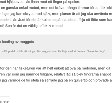
med hjälp av att lås linan med ett finger på spolen.
et en ganska enkel metod, men det krävs många timmar för att faktiskt bl
r inget jag kan skryta med själv, men planen är att jag ska använda 
toden i år. Just för det är kul och spännande att följa ett flöte som k
t! Sen är det en väldigt effektiv metod.
 – Ett perfekt ställe att slänga i lite maggots som får följa med strömmen. ”loose feeding”
för den här fisketuren var att helt enkelt att öva på metoden, men då
en var som jag nämnde tidigare, relativt låg så blev fingrarna snabbt 
n jag värmde de tio stela så stirrade jag på en quivertip och provade 