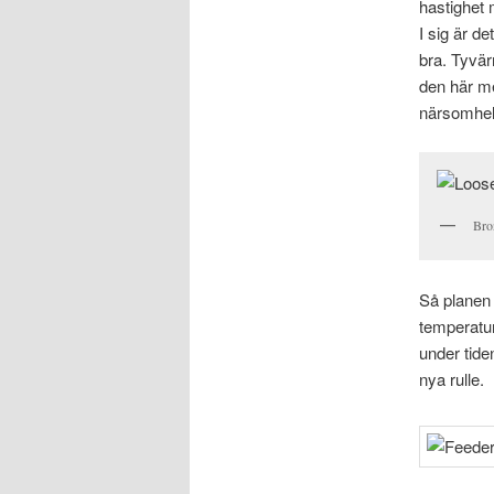
hastighet 
I sig är d
bra. Tyvär
den här me
närsomhels
Bron
Så planen 
temperatur
under tide
nya rulle.