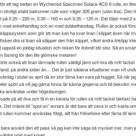
för ett tag sedan en Wychwood Specimen Solace ACS 6 rulle, en lite
 otroligt stabil baitrunner rulle som väger 326 gram (utan lina). Den 
et på 0.25 – 220 m, 0.30 – 160 m och 0.35 – 120 m. Det följer med 2 
en med enkelhandtag och en med dubbelhandtag. Rullen är också fö
linklippssystem som gör att man kan ha kvar linan i klippet även när ma
fisken dra ut linan så släpper den från klippet, vilket andra linklipp inte
 uppstå en jobbig situation och risken för linbrott blir stor. Så en smar
lösning för den lite glömske metaren!
kte också att linan lämnade rullen väldigt jämt och bra då mitt tackel h
and, på andra sidan ån… Det är just sådana situationer man vill und
 vårdag i slutet av april då en stor färna kan vara på hugget. Så när ja
 eller spön så vill jag gärna hinna lär känna grejerna och bli bekväm 
ska användas under högsäsongen.
sade på att öva och få in en känsla för rullen så mitt tackel faktiskt
lle. Det måste bli ”spot-on” annars är det bara att veva in och kasta om
llen kommer användas flitigt, allt från frilinefiske efter färna till la
 bara använt den ett pass så jag kan inte säga så mycket mer, men 
väldigt nöjd med köpet.