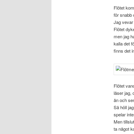
Flötet kom
för snabb 
Jag vevar 
Flötet dyk
men jag ha
kalla det f
finns det 
Flötet vand
låser jag,
ån och sen
Så höll jag
spelar inte
Men tillslu
ta något k