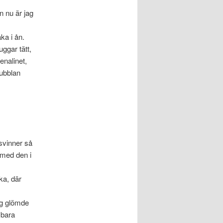
n nu är jag
ka i ån.
ggar tätt,
enalinet,
bubblan
rsvinner så
 med den i
cka, där
jag glömde
 bara