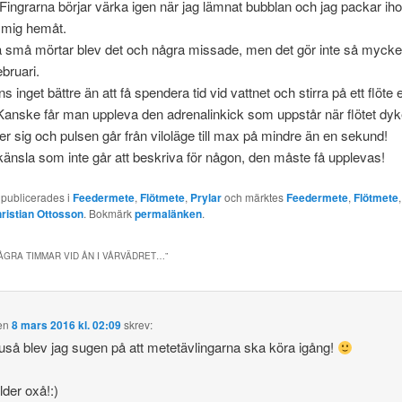
ngrarna börjar värka igen när jag lämnat bubblan och jag packar iho
 mig hemåt.
 små mörtar blev det och några missade, men det gör inte så mycket
ebruari.
ns inget bättre än att få spendera tid vid vattnet och stirra på ett flöte e
 Kanske får man uppleva den adrenalinkick som uppstår när flötet dyke
er sig och pulsen går från viloläge till max på mindre än en sekund!
känsla som inte går att beskriva för någon, den måste få upplevas!
 publicerades i
Feedermete
,
Flötmete
,
Prylar
och märktes
Feedermete
,
Flötmete
ristian Ottosson
. Bokmärk
permalänken
.
ÅGRA TIMMAR VID ÅN I VÅRVÄDRET…
”
en
8 mars 2016 kl. 02:09
skrev:
så blev jag sugen på att metetävlingarna ska köra igång!
lder oxå!:)