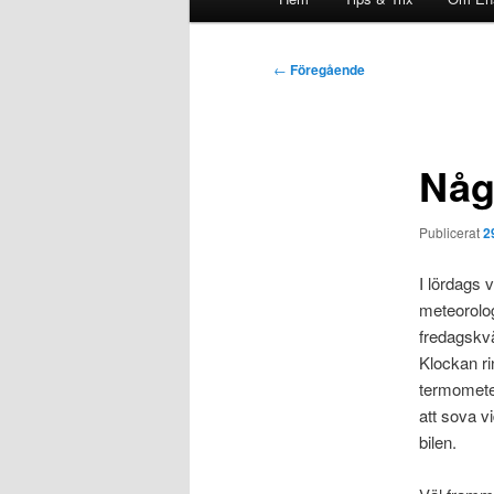
Inläggsnavigering
←
Föregående
Någ
Publicerat
2
I lördags v
meteorolog
fredagskvä
Klockan ri
termometer
att sova vi
bilen.