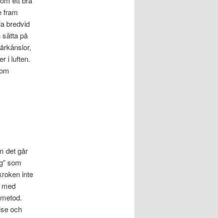
 om ett bra
e fram
la bredvid
h sätta på
vårkänslor,
 i luften.
 om
m det går
ng” som
kroken inte
ja med
 metod.
else och