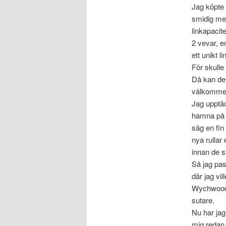
Jag köpte 
smidig men
linkapacit
2 vevar, 
ett unikt 
För skulle 
Då kan det
välkommen 
Jag upptäc
hamna på l
säg en fin
nya rullar
innan de 
Så jag pas
där jag vi
Wychwood ru
sutare.
Nu har jag
mig redan 