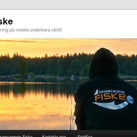
ske
tning på metets underbara värld!
samvargens Fiske
Kontakta mig
+FishEco