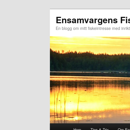
Hoppa
Ensamvargens Fi
till
primärt
En blogg om mitt fiskeintresse med inrik
innehåll
Huvudmeny
Hem
Tips & Trix
Om En