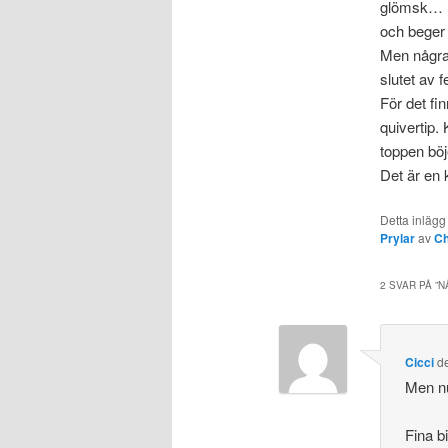
glömsk… Fi
och beger
Men några
slutet av f
För det fin
quivertip.
toppen böj
Det är en 
Detta inlägg
Prylar
av
Ch
2 SVAR PÅ ”
N
Cicci
d
Men nu
Fina bi