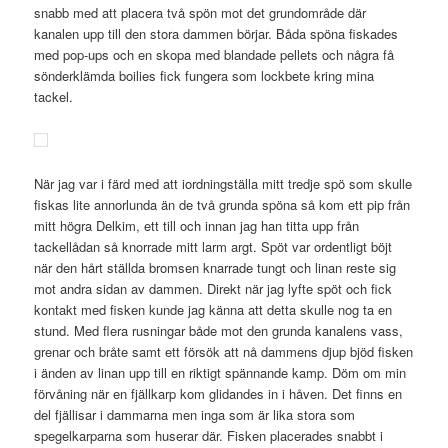
snabb med att placera två spön mot det grundområde där
kanalen upp till den stora dammen börjar. Båda spöna fiskades
med pop-ups och en skopa med blandade pellets och några få
sönderklämda boilies fick fungera som lockbete kring mina
tackel.
När jag var i färd med att iordningställa mitt tredje spö som skulle
fiskas lite annorlunda än de två grunda spöna så kom ett pip från
mitt högra Delkim, ett till och innan jag han titta upp från
tackellådan så knorrade mitt larm argt. Spöt var ordentligt böjt
när den hårt ställda bromsen knarrade tungt och linan reste sig
mot andra sidan av dammen. Direkt när jag lyfte spöt och fick
kontakt med fisken kunde jag känna att detta skulle nog ta en
stund. Med flera rusningar både mot den grunda kanalens vass,
grenar och bråte samt ett försök att nå dammens djup bjöd fisken
i änden av linan upp till en riktigt spännande kamp. Döm om min
förvåning när en fjällkarp kom glidandes in i håven. Det finns en
del fjällisar i dammarna men inga som är lika stora som
spegelkarparna som huserar där. Fisken placerades snabbt i