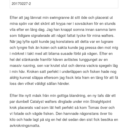
Efter att jag lämnat min swimgranne åt sitt öde och placerat ut
mina spön var det skönt att krypa ner i sovsäcken för en stunds
vila efter en lång dag. Jag han knappt somna innan samma larm
som tidigare signalerade att något fattat tycke för mina wafters.
När jag lyfte spöt kunde jag konstatera att detta var en lugnare
och tyngre fisk än koien och sakta kunde jag pressa den mot mig
i mörkret i takt med att bilarna susade förbi på vägen. Efter en
hel del stånkande framför håven avlöstes tunggunget av en
massiv rusning, sen var krutet slut och denna vackra spegeln låg
i min håv. Kroken satt perfekt i underläppen och fisken hade nog
aldrig kunnat släppa eftersom jag fisck leta fram en tång för att få
loss den vilket väldigt sällan händer.
Efter lite nytt mäsk från min gottiga blandning, en ny tafs där ett
par dumbell Catalyst wafters dinglade under min Straightpoint
krok placerats vad som lät helt perfekt så kom Tomas över och
vi fotade och vägde fisken. Den hamnade någonstans över tio
kilo och hade lagt på sig en hel del sedan den sist fick besöka en
avkrokningsmatta.