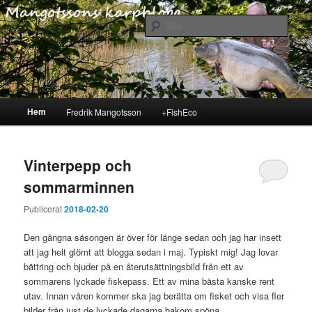
Hoppa
Hoppa
En till +FishEcos bloggar
Mangotssons Karpblogg
webbplats – Fredrik
till
till
Sök
Mangotsson bloggar om sitt
primärt
sekundärt
karpfiske och tar dig med på
innehåll
innehåll
sina fiskepass
Huvudmeny
Hem
Fredrik Mangotsson
+FishEco
Vinterpepp och
sommarminnen
Publicerat
2018-02-20
Den gångna säsongen är över för länge sedan och jag har insett
att jag helt glömt att blogga sedan i maj. Typiskt mig! Jag lovar
bättring och bjuder på en återutsättningsbild från ett av
sommarens lyckade fiskepass. Ett av mina bästa kanske rent
utav. Innan våren kommer ska jag berätta om fisket och visa fler
bilder från just de lyckade dagarna bakom spöna…