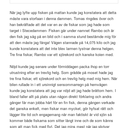
När jag lyfte upp fisken på mattan kunde jag konstatera att detta
måste vara storfaan i denna dammen. Tomas ringdes över och
han bekräftade att det var en av de fiskar som jag hade som
target i Stecedammen- Fisken går under namnet Rambo och är
den fisk jag såg på en bild och i samma stund bestämde mig för
att den måste jag fånga! Vågen stannade på 14,075 kilo och jag
kunde konstatera att det inte blev larmen tystnar denna helgen.
Tre fina fiskar, Rambo var ett sjörekord och kanske koien med.
Nöjd kunde jag senare under förmiddagen packa ihop en torr
utrustning efter en trevlig helg. Som grädde på moset hade jag
tre fina fiskar, ett sjörekord och en trevlig helg med mig hem. När
bilen rullade in i ett ursinnigt sensommarregn på hemvägen
kunde jag konstatera att jag var nöjd att jag hade bråttom hem. I
bland faller allt på plats utan någon direkt förklaring och andra
gånger får man jobba hårt för en fin fisk, denna gången verkade
det ganska enkelt, men fiskar man mycket, gör hyfsat rätt och
lägger lite tid och engagemang när man faktiskt är vid sjön så
kommer både fiskarna som sitter långt inne och de som känns
som att man fick med flyt. Det jag mins mest när jag skriver