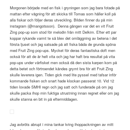
Morgonen började med en fisk i gryningen som jag bara fotade på
mattan efter vägning för att skicka till Tomas som håller koll på
alla fiskar och följer deras utveckling. Bilden finner du på min
instagram (@mangotsson). Denna gången var det en vit Fruit
Zing pop-up som stod för melodin från mitt Delkim. Efter ett par
koppar rykande varmt te så blev det omläggning av betena i det
första ljuset och jag satsade på att fiska båda de grunda spöna
med Fruit Zing pop-ups. Mycket för deras fantastiska doft men
också för att de är helt vita och jag har haft bra resultat på vita
pop-ups under vårfisket men också då den sista karpen kom på
detta betet och förtroendet kändes grymt bra för att Fruit Zing
skulle leverera igen. Tiden gick med lite pyssel med tafsar inför
kommande fisken och snart hade klockan passerat 10. Vid 12
tiden lovade SMHI regn och jag satt och funderade på om jag
skulle packa ihop min fuktiga utrustning innan regnet eller om jag
skulle stanna en bit in på eftermiddagen.
Jag avbröts abrupt i mina tankar kring ihoppackningen av mitt