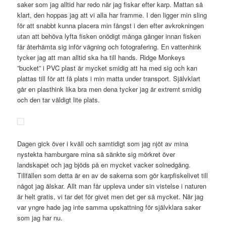
saker som jag alltid har redo när jag fiskar efter karp. Mattan så
klart, den hoppas jag att vi alla har framme. I den ligger min sling
för att snabbt kunna placera min fångst i den efter avkrokningen
utan att behöva lyfta fisken onödigt många gånger innan fisken
får återhämta sig inför vägning och fotografering. En vattenhink
tycker jag att man alltid ska ha till hands. Ridge Monkeys
”bucket” i PVC plast är mycket smidig att ha med sig och kan
plattas till för att få plats i min matta under transport. Självklart
går en plasthink lika bra men dena tycker jag är extremt smidig
och den tar väldigt lite plats.
Dagen gick över i kväll och samtidigt som jag njöt av mina
nystekta hamburgare mina så sänkte sig mörkret över
landskapet och jag bjöds på en mycket vacker solnedgång.
Tillfällen som detta är en av de sakerna som gör karpfiskelivet till
något jag älskar. Allt man får uppleva under sin vistelse i naturen
är helt gratis, vi tar det för givet men det ger så mycket. När jag
var yngre hade jag inte samma upskattning för självklara saker
som jag har nu.