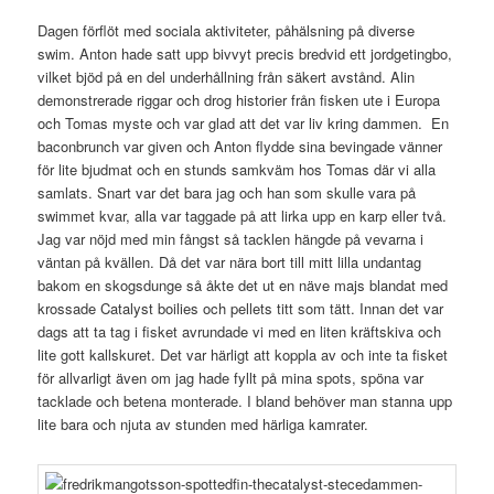
Dagen förflöt med sociala aktiviteter, påhälsning på diverse
swim. Anton hade satt upp bivvyt precis bredvid ett jordgetingbo,
vilket bjöd på en del underhållning från säkert avstånd. Alin
demonstrerade riggar och drog historier från fisken ute i Europa
och Tomas myste och var glad att det var liv kring dammen. En
baconbrunch var given och Anton flydde sina bevingade vänner
för lite bjudmat och en stunds samkväm hos Tomas där vi alla
samlats. Snart var det bara jag och han som skulle vara på
swimmet kvar, alla var taggade på att lirka upp en karp eller två.
Jag var nöjd med min fångst så tacklen hängde på vevarna i
väntan på kvällen. Då det var nära bort till mitt lilla undantag
bakom en skogsdunge så åkte det ut en näve majs blandat med
krossade Catalyst boilies och pellets titt som tätt. Innan det var
dags att ta tag i fisket avrundade vi med en liten kräftskiva och
lite gott kallskuret. Det var härligt att koppla av och inte ta fisket
för allvarligt även om jag hade fyllt på mina spots, spöna var
tacklade och betena monterade. I bland behöver man stanna upp
lite bara och njuta av stunden med härliga kamrater.