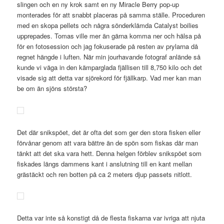
slingen och en ny krok samt en ny Miracle Berry pop-up
monterades för att snabbt placeras på samma ställe. Proceduren
med en skopa pellets och några sönderklämda Catalyst boilies
upprepades. Tomas ville mer än gärna komma ner och hälsa på
för en fotosession och jag fokuserade på resten av prylarna då
regnet hängde i luften. När min jourhavande fotograf anlände så
kunde vi väga in den kämparglada fjällisen till 8,750 kilo och det
visade sig att detta var sjörekord för fjällkarp. Vad mer kan man
be om än sjöns största?
Det där snikspöet, det är ofta det som ger den stora fisken eller
förvånar genom att vara bättre än de spön som fiskas där man
tänkt att det ska vara hett. Denna helgen förblev snikspöet som
fiskades längs dammens kant i anslutning till en kant mellan
grästäckt och ren botten på ca 2 meters djup passets nitlott.
Detta var inte så konstigt då de flesta fiskarna var ivriga att njuta