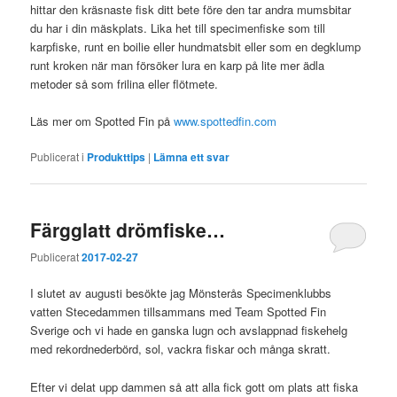
hittar den kräsnaste fisk ditt bete före den tar andra mumsbitar
du har i din mäskplats. Lika het till specimenfiske som till
karpfiske, runt en boilie eller hundmatsbit eller som en degklump
runt kroken när man försöker lura en karp på lite mer ädla
metoder så som frilina eller flötmete.
Läs mer om Spotted Fin på
www.spottedfin.com
Publicerat i
Produkttips
|
Lämna ett svar
Färgglatt drömfiske…
Publicerat
2017-02-27
I slutet av augusti besökte jag Mönsterås Specimenklubbs
vatten Stecedammen tillsammans med Team Spotted Fin
Sverige och vi hade en ganska lugn och avslappnad fiskehelg
med rekordnederbörd, sol, vackra fiskar och många skratt.
Efter vi delat upp dammen så att alla fick gott om plats att fiska