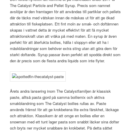
The Catalyst Particle and Pellet Syrup. Precis som namnet
avslöjar är den framtagen för att användas till partiklar och pellets
där de täcks med vätskan innan de mäskas ut för att ge ökad
attraktion till fiskeplatsen. Ett fint moln av smak- och doftämnen
skapas i vattnet detta är mycket effektivt för att få mycket
attraktionskraft utan att vräka på med maten. En syrup är även
perfekt för att återfukta boilies, hälla i sloppyn eller att ha i
mäskblandningar som behöver extra sting utan att göra dem för
starkt doftande. Syrup passar även perfekt att spodda direkt som
den är precis som de flesta andra liquids som inte flyter.
Årets andra lansering inom The Catalystfamiljen är klassisk
paste, alltså pasta gjord på samma boiliemix och aktiva
smakblandning som The Catalyst boilies rullas av. Paste
används främst för att ge krokbetena lite extra färskhet, läckage
och attraktion. Klassikern är att omge en boilies eller en
snowman med ett tunt lager pasta som snabbt läcker sina dofter
och bryts ner mycket snabbare än krokbetet. På detta sättet