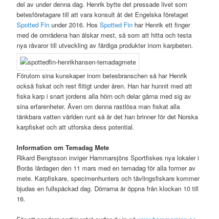
del av under denna dag. Henrik bytte det pressade livet som
betesföretagare till att vara konsult åt det Engelska företaget
Spotted Fin
under 2016. Hos
Spotted Fin
har Henrik ett finger
med de områdena han älskar mest, så som att hitta och testa
nya råvaror till utveckling av färdiga produkter inom karpbeten.
Förutom sina kunskaper inom betesbranschen så har Henrik
också fiskat och rest flitigt under åren. Han har hunnit med att
fiska karp i snart jordens alla hörn och delar gärna med sig av
sina erfarenheter. Även om denna rastlösa man fiskat alla
tänkbara vatten världen runt så är det han brinner för det Norska
karpfisket och att utforska dess potential.
Information om Temadag Mete
Rikard Bengtsson inviger Hammarsjöns Sportfiskes nya lokaler i
Borås lärdagen den 11 mars med en temadag för alla former av
mete. Karpfiskare, specimenhunters och tävlingsfiskare kommer
bjudas en fullspäckad dag. Dörrarna är öppna från klockan 10 till
16.