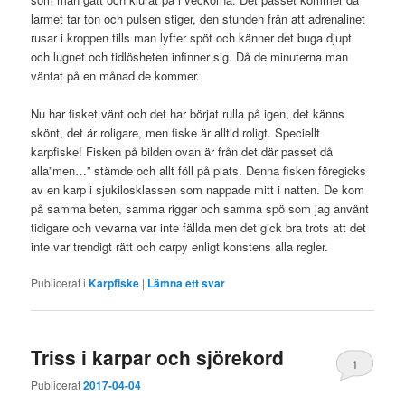
larmet tar ton och pulsen stiger, den stunden från att adrenalinet
rusar i kroppen tills man lyfter spöt och känner det buga djupt
och lugnet och tidlösheten infinner sig. Då de minuterna man
väntat på en månad de kommer.
Nu har fisket vänt och det har börjat rulla på igen, det känns
skönt, det är roligare, men fiske är alltid roligt. Speciellt
karpfiske! Fisken på bilden ovan är från det där passet då
alla”men…” stämde och allt föll på plats. Denna fisken föregicks
av en karp i sjukilosklassen som nappade mitt i natten. De kom
på samma beten, samma riggar och samma spö som jag använt
tidigare och vevarna var inte fällda men det gick bra trots att det
inte var trendigt rätt och carpy enligt konstens alla regler.
Publicerat i
Karpfiske
|
Lämna ett svar
Triss i karpar och sjörekord
1
Publicerat
2017-04-04