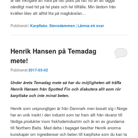
är det viktigare att vara på rätt plats på rätt tid än att lägga
oändligt med tid på fel plats och fel tillfälle. Min lärdom från
kvällen blev att alltid lita på magkänslan…
Publicerat i
Karpfiske
,
Stecedammen
|
Lämna ett svar
Henrik Hansen på Temadag
mete!
Publicerat
2017-03-02
Under årets Temadag mete så har du möjligheten att träffa
Henrik Hansen från Spotted Fin och diskutera allt som rör
karpfiske och inte minst beten.
Henrik som ursprungligen är från Danmark men bosatt sig i Norge
har en unik insikt i den industri som tar fram allt från råvaror till
färdiga produkter inom fiskfoderindustrin och är en av grundarna
till Northern Baits. Med detta i bagaget besitter Henrik enorma
kunskaper om ingredienser och beten till karpfiske som du kan ta