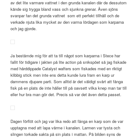
av det lite varmare vattnet i den grunda kanalen där de dessutom
kände sig trygga bland vass och sjunkna grenar. Även sjöns
svanpar fan det grunda vattnet som ett perfekt tillhåll och de
verkade njuta lika mycket av den varma lördagen som karparna
och jag gjorde.
Ja bestämde mig för att ta till något som karparna i Stece har
fallit för tidigare i jakten på lite action på snikspöet så jag fiskade
med hårddippade Catalyst wafters som fiskades med en riktigt
klibbig stick men inte ens detta kunde lura fram en karp ur
dammens djupare parti. Som alltid är det väldigt svårt att fånga
fisk på en plats de inte håller till på oavsett vilka knep man tar till
eller hur bra man gör det. Precis så var det även detta passet.
Dagen förflöt och jag var lika redo att fånga en karp som de var
upptagna med att lapa värme i kanalen. Larmen var tysta och
slingen torkade sakta på sin plats i mattan. På bilden syns de