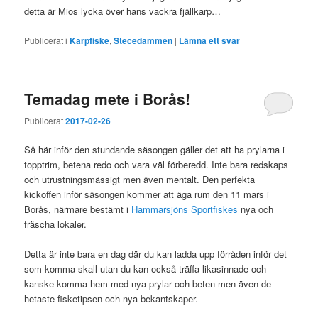
detta är Mios lycka över hans vackra fjällkarp…
Publicerat i
Karpfiske
,
Stecedammen
|
Lämna ett svar
Temadag mete i Borås!
Publicerat
2017-02-26
Så här inför den stundande säsongen gäller det att ha prylarna i
topptrim, betena redo och vara väl förberedd. Inte bara redskaps
och utrustningsmässigt men även mentalt. Den perfekta
kickoffen inför säsongen kommer att äga rum den 11 mars i
Borås, närmare bestämt i
Hammarsjöns Sportfiskes
nya och
fräscha lokaler.
Detta är inte bara en dag där du kan ladda upp förråden inför det
som komma skall utan du kan också träffa likasinnade och
kanske komma hem med nya prylar och beten men även de
hetaste fisketipsen och nya bekantskaper.