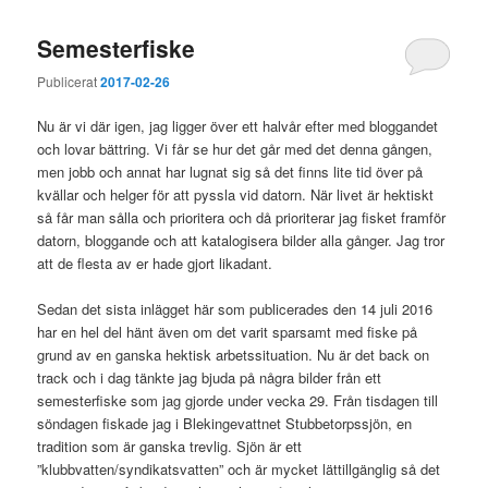
Semesterfiske
Publicerat
2017-02-26
Nu är vi där igen, jag ligger över ett halvår efter med bloggandet
och lovar bättring. Vi får se hur det går med det denna gången,
men jobb och annat har lugnat sig så det finns lite tid över på
kvällar och helger för att pyssla vid datorn. När livet är hektiskt
så får man sålla och prioritera och då prioriterar jag fisket framför
datorn, bloggande och att katalogisera bilder alla gånger. Jag tror
att de flesta av er hade gjort likadant.
Sedan det sista inlägget här som publicerades den 14 juli 2016
har en hel del hänt även om det varit sparsamt med fiske på
grund av en ganska hektisk arbetssituation. Nu är det back on
track och i dag tänkte jag bjuda på några bilder från ett
semesterfiske som jag gjorde under vecka 29. Från tisdagen till
söndagen fiskade jag i Blekingevattnet Stubbetorpssjön, en
tradition som är ganska trevlig. Sjön är ett
”klubbvatten/syndikatsvatten” och är mycket lättillgänglig så det