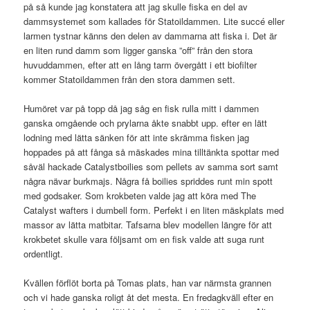
på så kunde jag konstatera att jag skulle fiska en del av
dammsystemet som kallades för Statoildammen. Lite succé eller
larmen tystnar känns den delen av dammarna att fiska i. Det är
en liten rund damm som ligger ganska ”off” från den stora
huvuddammen, efter att en lång tarm övergått i ett biofilter
kommer Statoildammen från den stora dammen sett.
Humöret var på topp då jag såg en fisk rulla mitt i dammen
ganska omgående och prylarna åkte snabbt upp. efter en lätt
lodning med lätta sänken för att inte skrämma fisken jag
hoppades på att fånga så mäskades mina tilltänkta spottar med
såväl hackade Catalystboilies som pellets av samma sort samt
några nävar burkmajs. Några få boilies spriddes runt min spott
med godsaker. Som krokbeten valde jag att köra med The
Catalyst wafters i dumbell form. Perfekt i en liten mäskplats med
massor av lätta matbitar. Tafsarna blev modellen längre för att
krokbetet skulle vara följsamt om en fisk valde att suga runt
ordentligt.
Kvällen förflöt borta på Tomas plats, han var närmsta grannen
och vi hade ganska roligt åt det mesta. En fredagkväll efter en