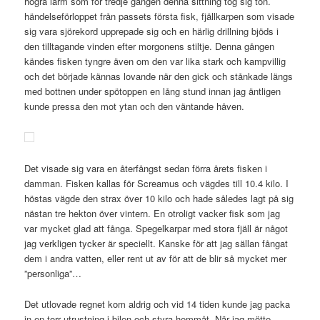
högra larm som för tredje gången denna sittning tog sig ton.
händelseförloppet från passets första fisk, fjällkarpen som visade
sig vara sjörekord upprepade sig och en härlig drillning bjöds i
den tilltagande vinden efter morgonens stiltje. Denna gången
kändes fisken tyngre även om den var lika stark och kampvillig
och det började kännas lovande när den gick och stånkade längs
med bottnen under spötoppen en lång stund innan jag äntligen
kunde pressa den mot ytan och den väntande håven.
Det visade sig vara en återfångst sedan förra årets fisken i
damman. Fisken kallas för Screamus och vägdes till 10.4 kilo. I
höstas vägde den strax över 10 kilo och hade således lagt på sig
nästan tre hekton över vintern. En otroligt vacker fisk som jag
var mycket glad att fånga. Spegelkarpar med stora fjäll är något
jag verkligen tycker är speciellt. Kanske för att jag sällan fångat
dem i andra vatten, eller rent ut av för att de blir så mycket mer
”personliga”…
Det utlovade regnet kom aldrig och vid 14 tiden kunde jag packa
in en torr utrustning i bilen och styra hemmåt. När jag mötte