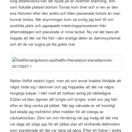
tung arbetsvecka kan lätt bjuda på en övertrött stämning. Alin
som fiskade platsen bortom Tomas kom över och vi rev av den
ena historien efter den andra och tiden passerade fortare än man
kunnat önska. När skymningen kom så smög jag bort till min
avskilda plats och upprepade mäskningsproceduren från
eftermiddagen och placerade ut mina tackel. Nu var det bara att
hoppas att det var lite fisk i den ensliga delen av dammsystemet
och att de var sugna på lite gratis mat.
Natten förflöt relativt lugnt, men ett och annat linebite förtäljde att
något rörde sig i dammen och jag hoppades att det var några
hungriga karpar. I takt med att trafiken avtog på närbelägna
E22an så blev ögonen allt tyngre och tyngre, snart sov jag hårt
efter en lång vecka på jobbet. När jag vaknade av ett konstigt
ljud letade jag instinktivt efter mobilen för att stänga av
väckarklockan, Döm om min förvåning när jag insåg att det inte
var dags att stiga upp för att jobba utan ett skrikande delkimlarm
som signalerade att det var rajraj på gång. Efter att fisken i andra