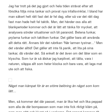
Jag har trott på det jag gjort och hela tiden strävat efter att
försöka följa mina tankar och provat nya infallsvinklar, I bland har
man säkert helt rätt fast det är fel dag, eller så var det rätt dag
fast man hade helt fel taktik. Men, det händer oss alla att
blankperioder kommer och det är lätt att tänka för mycket, att
analysera sönder situationer och bli paranoid. Betena funkar,
prylarna funkar och taktiken funkar. Det gäller bara att använda
allt detta rätt. Annars blir det rubriken ”När larmen tystnar…” Men
det vänder alltid! Det gäller att inte få panik, att lita på sina
tankar, då vänder det. Så enkelt är det även om det låter som en
klyscha. Som tur är så älskar jag karplivet, att tälta, vara i
naturen, släppa allt som heter klocka och bara vara, att laga mat
ute och att fiska.
Något man kämpat för är en större belöning än något som kom
lätt…
Men, så kommer det där passet, man är lika het och lika peppad
som alla de där bompassen som man inte fick riktigt kläm på,
som man gått och klurat på i veckorna. Det passet kommer då