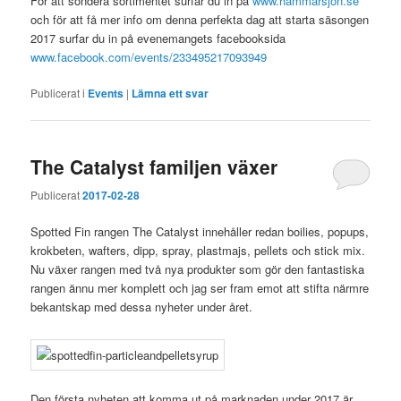
För att sondera sortimentet surfar du in på
www.hammarsjon.se
och för att få mer info om denna perfekta dag att starta säsongen
2017 surfar du in på evenemangets facebooksida
www.facebook.com/events/233495217093949
Publicerat i
Events
|
Lämna ett svar
The Catalyst familjen växer
Publicerat
2017-02-28
Spotted Fin rangen The Catalyst innehåller redan boilies, popups,
krokbeten, wafters, dipp, spray, plastmajs, pellets och stick mix.
Nu växer rangen med två nya produkter som gör den fantastiska
rangen ännu mer komplett och jag ser fram emot att stifta närmre
bekantskap med dessa nyheter under året.
Den första nyheten att komma ut på marknaden under 2017 är