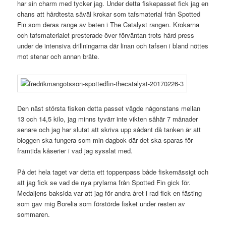
har sin charm med tycker jag. Under detta fiskepasset fick jag en
chans att hårdtesta såväl krokar som tafsmaterial från Spotted
Fin som deras range av beten i The Catalyst rangen. Krokarna
och tafsmaterialet presterade över förväntan trots hård press
under de intensiva drillningarna där linan och tafsen i bland nöttes
mot stenar och annan bråte.
Den näst största fisken detta passet vägde någonstans mellan
13 och 14,5 kilo, jag minns tyvärr inte vikten såhär 7 månader
senare och jag har slutat att skriva upp sådant då tanken är att
bloggen ska fungera som min dagbok där det ska sparas för
framtida kåserier i vad jag sysslat med.
På det hela taget var detta ett toppenpass både fiskemässigt och
att jag fick se vad de nya prylarna från Spotted Fin gick för.
Medaljens baksida var att jag för andra året i rad fick en fästing
som gav mig Borelia som förstörde fisket under resten av
sommaren.