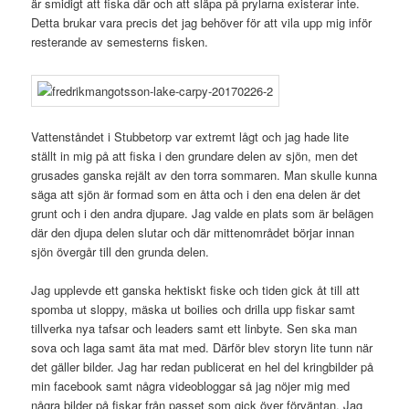
är smidigt att fiska där och att släpa på prylarna existerar inte.
Detta brukar vara precis det jag behöver för att vila upp mig inför
resterande av semesterns fisken.
Vattenståndet i Stubbetorp var extremt lågt och jag hade lite
ställt in mig på att fiska i den grundare delen av sjön, men det
grusades ganska rejält av den torra sommaren. Man skulle kunna
säga att sjön är formad som en åtta och i den ena delen är det
grunt och i den andra djupare. Jag valde en plats som är belägen
där den djupa delen slutar och där mittenområdet börjar innan
sjön övergår till den grunda delen.
Jag upplevde ett ganska hektiskt fiske och tiden gick åt till att
spomba ut sloppy, mäska ut boilies och drilla upp fiskar samt
tillverka nya tafsar och leaders samt ett linbyte. Sen ska man
sova och laga samt äta mat med. Därför blev storyn lite tunn när
det gäller bilder. Jag har redan publicerat en hel del kringbilder på
min facebook samt några videobloggar så jag nöjer mig med
några bilder på fiskar från passet som gick över förväntan. Jag