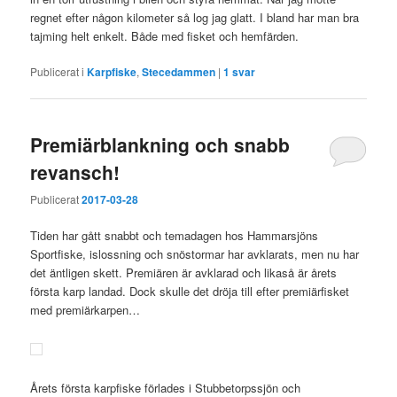
regnet efter någon kilometer så log jag glatt. I bland har man bra
tajming helt enkelt. Både med fisket och hemfärden.
Publicerat i
Karpfiske
,
Stecedammen
|
1
svar
Premiärblankning och snabb
revansch!
Publicerat
2017-03-28
Tiden har gått snabbt och temadagen hos Hammarsjöns
Sportfiske, islossning och snöstormar har avklarats, men nu har
det äntligen skett. Premiären är avklarad och likaså är årets
första karp landad. Dock skulle det dröja till efter premiärfisket
med premiärkarpen…
Årets första karpfiske förlades i Stubbetorpssjön och