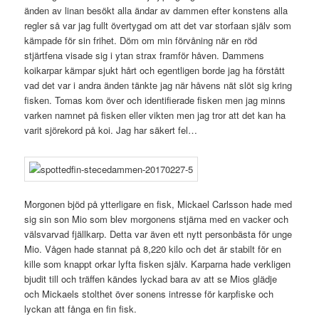
änden av linan besökt alla ändar av dammen efter konstens alla
regler så var jag fullt övertygad om att det var storfaan själv som
kämpade för sin frihet. Döm om min förvåning när en röd
stjärtfena visade sig i ytan strax framför håven. Dammens
koikarpar kämpar sjukt hårt och egentligen borde jag ha förstått
vad det var i andra änden tänkte jag när håvens nät slöt sig kring
fisken. Tomas kom över och identifierade fisken men jag minns
varken namnet på fisken eller vikten men jag tror att det kan ha
varit sjörekord på koi. Jag har säkert fel…
Morgonen bjöd på ytterligare en fisk, Mickael Carlsson hade med
sig sin son Mio som blev morgonens stjärna med en vacker och
välsvarvad fjällkarp. Detta var även ett nytt personbästa för unge
Mio. Vågen hade stannat på 8,220 kilo och det är stabilt för en
kille som knappt orkar lyfta fisken själv. Karparna hade verkligen
bjudit till och träffen kändes lyckad bara av att se Mios glädje
och Mickaels stolthet över sonens intresse för karpfiske och
lyckan att fånga en fin fisk.