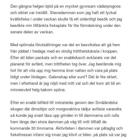
Den gångna helgen bjöd på en mycket gynnsam väderprognos
och siktet var inställt. Stecedammen som jag haft ett lyckat
kvällsfiske i under veckan skulle få ett ordentligt besök och jag
besökte min tilltänkta fiskeplats för lite förmäskning under den
senare delen av veckan.
Med optimala förutsättningar var det en besvikelse att gå hem
från jobbet i fredags med en otrolig trötthetskänsla i kroppen.
Efter att bilen packats och en snabbdusch avklarats var det
planerat för avfärd, men tröttheten tog över. Jag bestämde mig
fort för att vila upp mig hemma över natten och vara på plats
tidigt under lördagen. Galenskap eller sunt? Det är lite oklart,
men i efterhand är jag nöjd med mitt val och det kom att bli en
minnesvärd helg bakom spöna.
Efter en snabb bilfärd till mönsterås genom den Småländska
skogen där dimslöjor och morgonaktiva rådjur avlöste varandra
så kunde jag snart låsa upp grinden in till dammarna och rulla
fram längs den stora dammen på väg till mitt tillhåll de
kommande 30 timmarna. Aktiviteten i dammen var påtaglig och
fiskefrossan infann sig innan jag klivit ur bilen. på plats så var jag