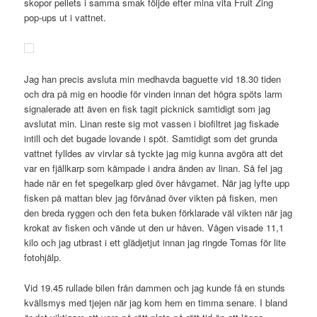
skopor pellets i samma smak följde efter mina vita Fruit Zing
pop-ups ut i vattnet.
Jag han precis avsluta min medhavda baguette vid 18.30 tiden
och dra på mig en hoodie för vinden innan det högra spöts larm
signalerade att även en fisk tagit picknick samtidigt som jag
avslutat min. Linan reste sig mot vassen i biofiltret jag fiskade
intill och det bugade lovande i spöt. Samtidigt som det grunda
vattnet fylldes av virvlar så tyckte jag mig kunna avgöra att det
var en fjällkarp som kämpade i andra änden av linan. Så fel jag
hade när en fet spegelkarp gled över håvgarnet. När jag lyfte upp
fisken på mattan blev jag förvånad över vikten på fisken, men
den breda ryggen och den feta buken förklarade väl vikten när jag
krokat av fisken och vände ut den ur håven. Vågen visade 11,1
kilo och jag utbrast i ett glädjetjut innan jag ringde Tomas för lite
fotohjälp.
Vid 19.45 rullade bilen från dammen och jag kunde få en stunds
kvällsmys med tjejen när jag kom hem en timma senare. I bland