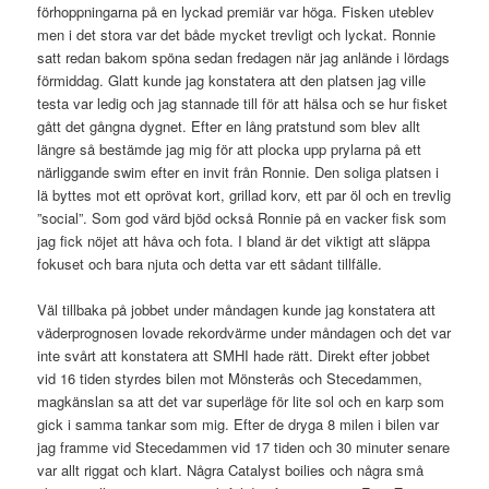
förhoppningarna på en lyckad premiär var höga. Fisken uteblev
men i det stora var det både mycket trevligt och lyckat. Ronnie
satt redan bakom spöna sedan fredagen när jag anlände i lördags
förmiddag. Glatt kunde jag konstatera att den platsen jag ville
testa var ledig och jag stannade till för att hälsa och se hur fisket
gått det gångna dygnet. Efter en lång pratstund som blev allt
längre så bestämde jag mig för att plocka upp prylarna på ett
närliggande swim efter en invit från Ronnie. Den soliga platsen i
lä byttes mot ett oprövat kort, grillad korv, ett par öl och en trevlig
”social”. Som god värd bjöd också Ronnie på en vacker fisk som
jag fick nöjet att håva och fota. I bland är det viktigt att släppa
fokuset och bara njuta och detta var ett sådant tillfälle.
Väl tillbaka på jobbet under måndagen kunde jag konstatera att
väderprognosen lovade rekordvärme under måndagen och det var
inte svårt att konstatera att SMHI hade rätt. Direkt efter jobbet
vid 16 tiden styrdes bilen mot Mönsterås och Stecedammen,
magkänslan sa att det var superläge för lite sol och en karp som
gick i samma tankar som mig. Efter de dryga 8 milen i bilen var
jag framme vid Stecedammen vid 17 tiden och 30 minuter senare
var allt riggat och klart. Några Catalyst boilies och några små