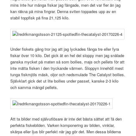
mins inte hur många fiskar jag fångade, men det var fler än jag
kan räkna på mina fingrar. Denna sviten toppades upp av en
stabil toppfisk på fina 21,125 kilo.
Under fiskets gång tror jag att jag lyckades fånga tre eller fyra
fiskar över 10 kilo. Det gick åt en hel del sloppy men jag snålade
ganska mycket på maten så som boilies, majs och pellets för att
inte mätta fisken i den tryckande värmen. Sloppyn innehöll mest
tunga fiskmjöls mäsk, oljor och nedsmulade The Catalyst boilies.
Självklart gick det ut lite boilies under passet, kanske 2-3 kilo
och samma mängd pellets.
Att ta bilder med självutlösare är inte det bästa sättet att få den
perfekta fiskebilden. Varken komponering av bilden, vinklar,
skärpa eller ljus blir perfekt när jag gör det. Men dessa bilderna