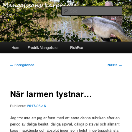
Hoppa
En till +FishEcos bloggar
Mangotssons Karpblogg
webbplats – Fredrik
till
Sök
Mangotsson bloggar om sitt
primärt
karpfiske och tar dig med på
innehåll
sina fiskepass
Huvudmeny
Hem
Fredrik Mangotsson
+FishEco
Inläggsnavigering
←
Föregående
Nästa
→
När larmen tystnar…
Publicerat
2017-05-16
Jag tror inte att jag är först med att sätta denna rubriken efter en
period av dåliga beslut, dåliga sjöval, dåliga platsval och allmänt
kass magkänsla och absolut ingen som helst fingertoppskänsla.