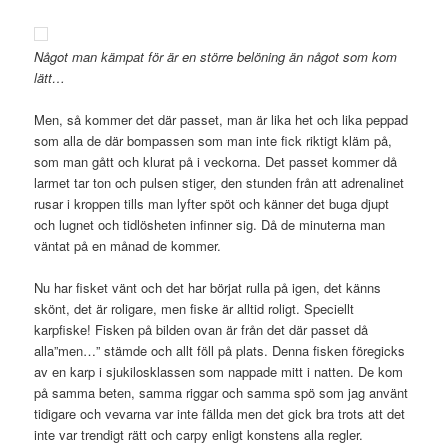
Något man kämpat för är en större belöning än något som kom
lätt…
Men, så kommer det där passet, man är lika het och lika peppad
som alla de där bompassen som man inte fick riktigt kläm på,
som man gått och klurat på i veckorna. Det passet kommer då
larmet tar ton och pulsen stiger, den stunden från att adrenalinet
rusar i kroppen tills man lyfter spöt och känner det buga djupt
och lugnet och tidlösheten infinner sig. Då de minuterna man
väntat på en månad de kommer.
Nu har fisket vänt och det har börjat rulla på igen, det känns
skönt, det är roligare, men fiske är alltid roligt. Speciellt
karpfiske! Fisken på bilden ovan är från det där passet då
alla”men…” stämde och allt föll på plats. Denna fisken föregicks
av en karp i sjukilosklassen som nappade mitt i natten. De kom
på samma beten, samma riggar och samma spö som jag använt
tidigare och vevarna var inte fällda men det gick bra trots att det
inte var trendigt rätt och carpy enligt konstens alla regler.