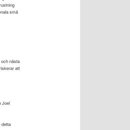
rustning
menala små
n och nästa
riskerar att
n Joel
 detta