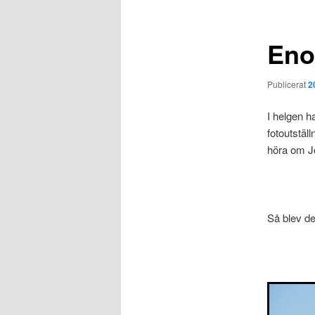
Eno
Publicerat
2
I helgen h
fotoutstäl
höra om Jo
Så blev det