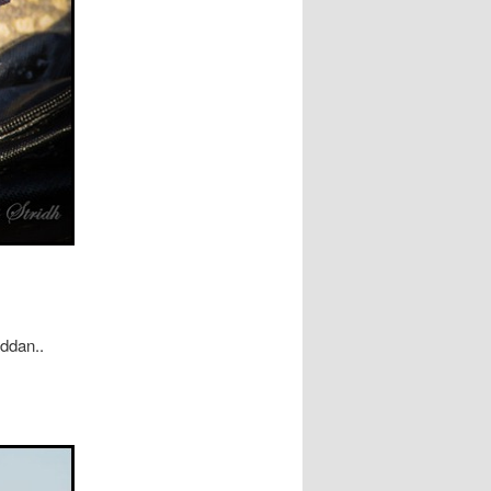
äddan..