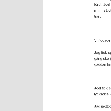
förut. Joe
m.m. så de
tips.
Vi riggad
Jag fick s
gång ska ja
gäddan hin
Joel fick 
lyckades k
Jag iaktto