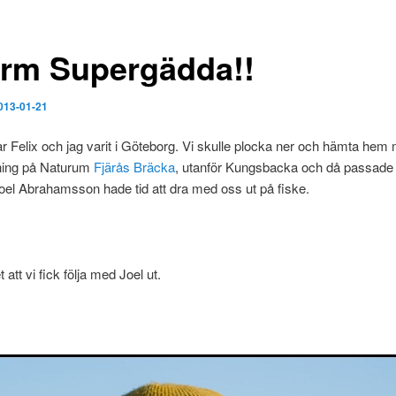
rm Supergädda!!
013-01-21
ar Felix och jag varit i Göteborg. Vi skulle plocka ner och hämta hem 
lning på Naturum
Fjärås Bräcka
, utanför Kungsbacka och då passade v
el Abrahamsson hade tid att dra med oss ut på fiske.
 att vi fick följa med Joel ut.