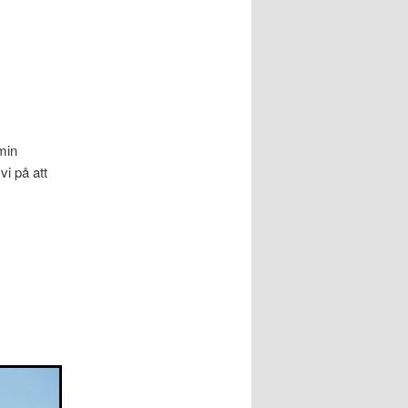
min
i på att