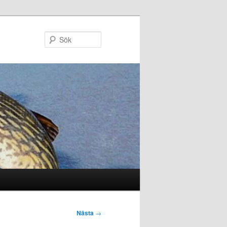
Sök
Nästa
→