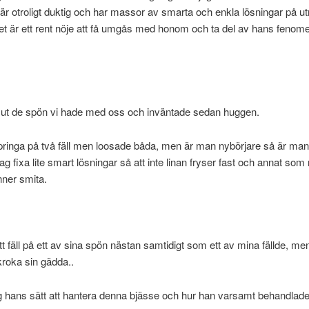
l är otroligt duktig och har massor av smarta och enkla lösningar på ut
t är ett rent nöje att få umgås med honom och ta del av hans feno
e ut de spön vi hade med oss och inväntade sedan huggen.
pringa på två fäll men loosade båda, men är man nybörjare så är ma
g fixa lite smart lösningar så att inte linan fryser fast och annat som 
ner smita.
ett fäll på ett av sina spön nästan samtidigt som ett av mina fällde, me
roka sin gädda..
g hans sätt att hantera denna bjässe och hur han varsamt behandlade