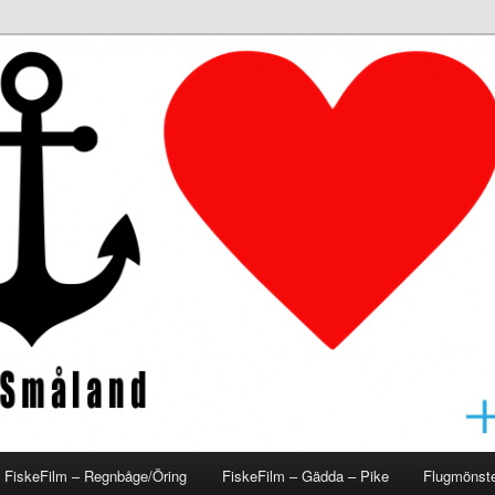
åland
FiskeFilm – Regnbåge/Öring
FiskeFilm – Gädda – Pike
Flugmönste