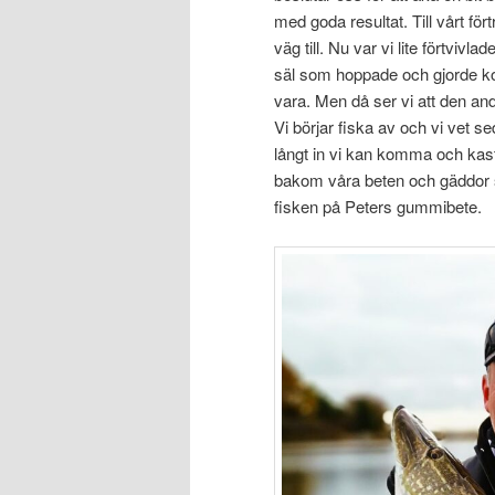
med goda resultat. Till vårt för
väg till. Nu var vi lite förtvivl
säl som hoppade och gjorde konst
vara. Men då ser vi att den and
Vi börjar fiska av och vi vet sed
långt in vi kan komma och kast
bakom våra beten och gäddor so
fisken på Peters gummibete.