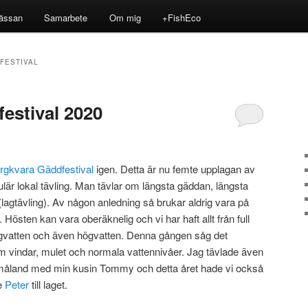
ässan
Samarbete
Om mig
+FishEco
FESTIVAL
estival 2020
rgkvara Gäddfestival
igen. Detta är nu femte upplagan av
ulär lokal tävling. Man tävlar om längsta gäddan, längsta
lagtävling). Av någon anledning så brukar aldrig vara på
 Hösten kan vara oberäknelig och vi har haft allt från full
mt lågvatten och även högvatten. Denna gången såg det
gom vindar, mulet och normala vattennivåer. Jag tävlade även
åland med min kusin Tommy och detta året hade vi också
e
Peter
till laget.