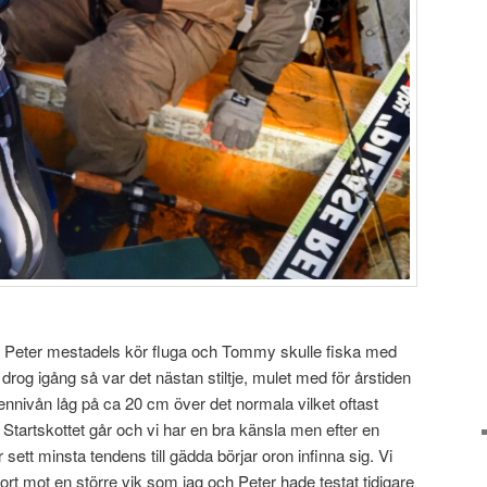
ch Peter mestadels kör fluga och Tommy skulle fiska med
rog igång så var det nästan stiltje, mulet med för årstiden
ttennivån låg på ca 20 cm över det normala vilket oftast
. Startskottet går och vi har en bra känsla men efter en
r sett minsta tendens till gädda börjar oron infinna sig. Vi
bort mot en större vik som jag och Peter hade testat tidigare