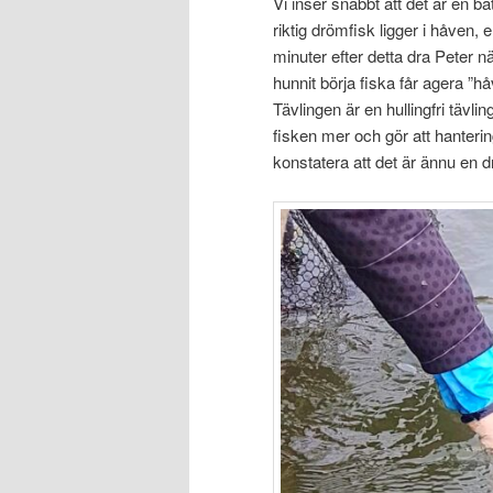
Vi inser snabbt att det är en
riktig drömfisk ligger i håven,
minuter efter detta dra Peter
hunnit börja fiska får agera ”h
Tävlingen är en hullingfri tävl
fisken mer och gör att hanter
konstatera att det är ännu en 