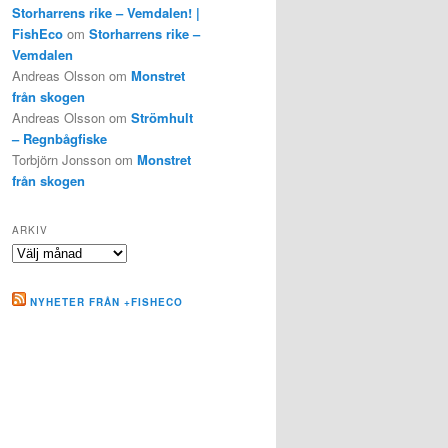
Storharrens rike – Vemdalen! |
FishEco
om
Storharrens rike –
Vemdalen
Andreas Olsson
om
Monstret
från skogen
Andreas Olsson
om
Strömhult
– Regnbågfiske
Torbjörn Jonsson
om
Monstret
från skogen
ARKIV
Arkiv
NYHETER FRÅN +FISHECO