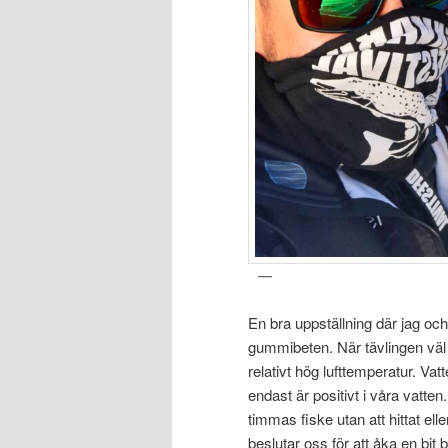
En bra uppställning där jag o
gummibeten. När tävlingen väl d
relativt hög lufttemperatur. Va
endast är positivt i våra vatten
timmas fiske utan att hittat elle
beslutar oss för att åka en bit 