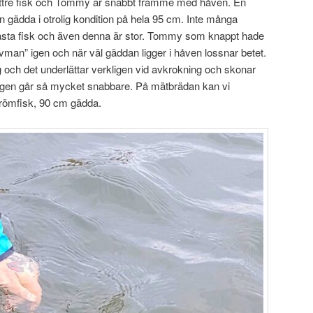
 bättre fisk och Tommy är snabbt framme med håven. En
 en gädda i otrolig kondition på hela 95 cm. Inte många
 nästa fisk och även denna är stor. Tommy som knappt hade
åvman” igen och när väl gäddan ligger i håven lossnar betet.
ing och det underlättar verkligen vid avkrokning och skonar
ingen går så mycket snabbare. På mätbrädan kan vi
drömfisk, 90 cm gädda.