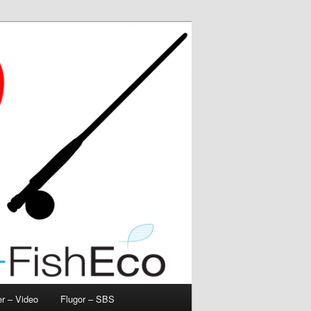
r – Video
Flugor – SBS