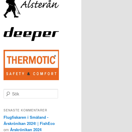
S
ö
k
SENASTE KOMMENTARER
Flugfiskaren i Småland -
Årskrönikan 2024! | FishEco
om
Årskrönikan 2024