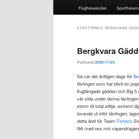
Flugfiskeskolan
Sportfiskem
ETIKETTARKIV:
BERGKVARA GÄDD
Bergkvara Gäddf
Publicerat
2020-11-03
Så var det äntligen dags för
Be
tävlingen som har blivit en pop
flugfångade gäddan och Big 5 (
vår sida under denna tävlingen.
storm till total stiltje, extre
lovande ut inför tävlingen, la
detta året för Team
Fisheco
Sm
fått med oss min vapendragar