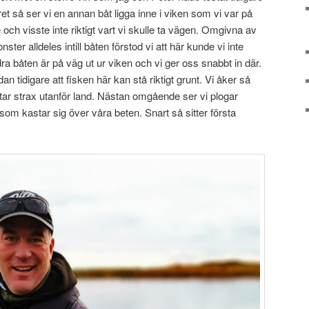
tret så ser vi en annan båt ligga inne i viken som vi var på
ade och visste inte riktigt vart vi skulle ta vägen. Omgivna av
er alldeles intill båten förstod vi att här kunde vi inte
ra båten är på väg ut ur viken och vi ger oss snabbt in där.
an tidigare att fisken här kan stå riktigt grunt. Vi åker så
ar strax utanför land. Nästan omgående ser vi plogar
m kastar sig över våra beten. Snart så sitter första